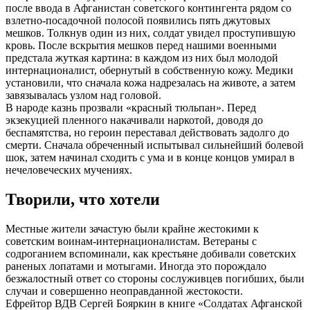
после ввода в Афганистан советского контингента рядом со
взлетно-посадочной полосой появились пять джутовых
мешков. Толкнув один из них, солдат увидел проступившую
кровь. После вскрытия мешков перед нашими военными
предстала жуткая картина: в каждом из них был молодой
интернационалист, обернутый в собственную кожу. Медики
установили, что сначала кожа надрезалась на животе, а затем
завязывалась узлом над головой.
В народе казнь прозвали «красный тюльпан». Перед
экзекуцией пленного накачивали наркотой, доводя до
беспамятства, но героин переставал действовать задолго до
смерти. Сначала обреченный испытывал сильнейший болевой
шок, затем начинал сходить с ума и в конце концов умирал в
нечеловеческих мучениях.
Творили, что хотели
Местные жители зачастую были крайне жестокими к
советским воинам-интернационалистам. Ветераны с
содроганием вспоминали, как крестьяне добивали советских
раненых лопатами и мотыгами. Иногда это порождало
безжалостный ответ со стороны сослуживцев погибших, были
случаи и совершенно неоправданной жестокости.
Ефрейтор ВДВ Сергей Бояркин в книге «Солдатах Афганской