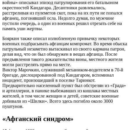
войны» описывал эпизод патрулирования его батальоном
окрестностей Кандагара. Десантники развлекались,
расстреливая из пулеметов скот, пока на их пути не попался
афганец, погонявший осла. Недолго думая, по мужчине
пустили очередь, а один из военных решил отрезать себе на
память уши жертвы.
Бояркин также описал излюбленную привычку некоторых
военных подбрасывать афганцам компромат. Во время обыска
патрульный незаметно вытаскивал из своего кармана патрон,
делая вид, что он был обнаружен в вещах афганца. После
предъявления такого доказательства вины, местного жителя
могли расстрелять прямо на месте.
Виктор Марочкин, служивший механиком-водителем в 70-й
бригаде, дислоцированной под Кандагаром, вспоминал
инцидент, произошедший в поселке Таринкот.
Предварительно населенный пункт был обстрелян из «Града»
и артиллерии, в панике выбежавших из кишлака местных
жителей, в том числе женщин и детей, советские военные
добивали из «Шилки». Всего здесь погибло около 3000
пуштунов.
«Афганский синдром»