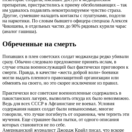
препаратам, пристрастились к приему обезболивающих – так
им удавалось подавлять неконтролируемое чувство страха.
Другие, сумевшие наладить контакты с пуштунами, подсели
на наркотики. По словам бывшего офицера спецназа Алексея
Чикишева, в отдельных частях до 90% рядовых курили чарас
(аналог гашиша).
Обреченные на смерть
Попавших в плен советских солдат моджахеды редко убивали
сразу. Обычно следовало предложение принять ислам, в
случае отказа военнослужащий был фактически приговорен к
смерти. Правда, в качестве «жеста доброй воли» боевики
могли выдать пленного правозащитной организации или
обменять на своего, но это скорее исключение из правил.
Практически все советские военнопленные содержались в
пакистанских лагерях, вызволить откуда их было невозможно.
Ведь для всех СССР в Афганистане не воевал. Условия
содержания наших солдат были невыносимые, многие
говорили, что лучше погибнуть от охранника, чем терпеть эти
мучения. Еще страшнее были пытки, от одного описания
которых становится не по себе.
Американский журналист Джордж Крайл писал, что вскоре