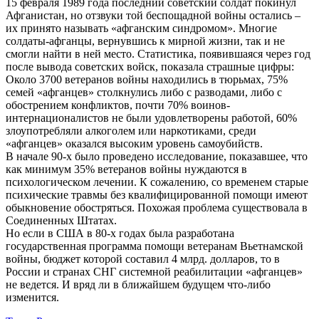
15 февраля 1989 года последний советский солдат покинул
Афганистан, но отзвуки той беспощадной войны остались –
их принято называть «афганским синдромом». Многие
солдаты-афганцы, вернувшись к мирной жизни, так и не
смогли найти в ней место. Статистика, появившаяся через год
после вывода советских войск, показала страшные цифры:
Около 3700 ветеранов войны находились в тюрьмах, 75%
семей «афганцев» столкнулись либо с разводами, либо с
обострением конфликтов, почти 70% воинов-
интернационалистов не были удовлетворены работой, 60%
злоупотребляли алкоголем или наркотиками, среди
«афганцев» оказался высоким уровень самоубийств.
В начале 90-х было проведено исследование, показавшее, что
как минимум 35% ветеранов войны нуждаются в
психологическом лечении. К сожалению, со временем старые
психические травмы без квалифицированной помощи имеют
обыкновение обостряться. Похожая проблема существовала в
Соединенных Штатах.
Но если в США в 80-х годах была разработана
государственная программа помощи ветеранам Вьетнамской
войны, бюджет которой составил 4 млрд. долларов, то в
России и странах СНГ системной реабилитации «афганцев»
не ведется. И вряд ли в ближайшем будущем что-либо
изменится.