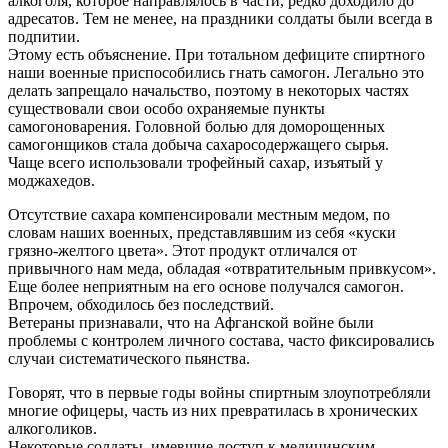
алкоголя, которое направлялось в части, редко доходило до
адресатов. Тем не менее, на праздники солдаты были всегда в
подпитии.
Этому есть объяснение. При тотальном дефиците спиртного
наши военные приспособились гнать самогон. Легально это
делать запрещало начальство, поэтому в некоторых частях
существовали свои особо охраняемые пункты
самогоноварения. Головной болью для доморощенных
самогонщиков стала добыча сахаросодержащего сырья.
Чаще всего использовали трофейный сахар, изъятый у
моджахедов.
Отсутствие сахара компенсировали местным медом, по
словам наших военных, представлявшим из себя «куски
грязно-желтого цвета». Этот продукт отличался от
привычного нам меда, обладая «отвратительным привкусом».
Еще более неприятным на его основе получался самогон.
Впрочем, обходилось без последствий.
Ветераны признавали, что на Афганской войне были
проблемы с контролем личного состава, часто фиксировались
случаи систематического пьянства.
Говорят, что в первые годы войны спиртным злоупотребляли
многие офицеры, часть из них превратилась в хронических
алкоголиков.
Некоторые солдаты, имевшие доступ к медицинским