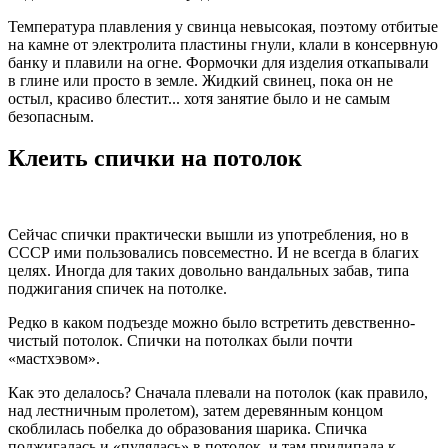
Температура плавления у свинца невысокая, поэтому отбитые
на камне от электролита пластины гнули, клали в консервную
банку и плавили на огне. Формочки для изделия откапывали
в глине или просто в земле. Жидкий свинец, пока он не
остыл, красиво блестит... хотя занятие было и не самым
безопасным.
Клеить спички на потолок
Сейчас спички практически вышли из употребления, но в
СССР ими пользовались повсеместно. И не всегда в благих
целях. Иногда для таких довольно вандальных забав, типа
поджигания спичек на потолке.
Редко в каком подъезде можно было встретить девственно-
чистый потолок. Спички на потолках были почти
«мастхэвом».
Как это делалось? Сначала плевали на потолок (как правило,
над лестничным пролетом), затем деревянным концом
скоблилась побелка до образования шарика. Спичка
поджигалась и «пулялась» в потолок, и там прилипала к