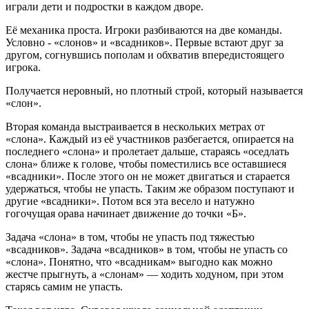
играли дети и подростки в каждом дворе.
Её механика проста. Игроки разбиваются на две команды.
Условно - «слонов» и «всадников». Первые встают друг за
другом, согнувшись пополам и обхватив впередистоящего
игрока.
Получается неровный, но плотный строй, который называется
«слон».
Вторая команда выстраивается в нескольких метрах от
«слона». Каждый из её участников разбегается, опирается на
последнего «слона» и пролетает дальше, стараясь «оседлать
слона» ближе к голове, чтобы поместились все оставшиеся
«всадники». После этого он не может двигаться и старается
удержаться, чтобы не упасть. Таким же образом поступают и
другие «всадники». Потом вся эта весело и натужно
гогочущая орава начинает движение до точки «Б».
Задача «слона» в том, чтобы не упасть под тяжестью
«всадников». Задача «всадников» в том, чтобы не упасть со
«слона». Понятно, что «всадникам» выгодно как можно
жестче прыгнуть, а «слонам» — ходить ходуном, при этом
старясь самим не упасть.