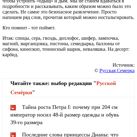
чтобы устроить «бдыщ» и дым. Мы не станем вдаваться в
подробности и рассказывать, каким образом можно было это
сделать. Не самое это безопасное развлечение. Просто
напишем ряд слов, прочитав который можно ностальгировать.
Кто помнит - тот поймет.
Итак: спицы, сера, гвоздь, дихлофос, шифер, лампочка,
магний, марганцовка, пистоны, семидырка, баллоны от
сифона, кинескоп, теннисный шарик, неваляшка. На десерт:
карбид.
Источник:
©
Русская Семерка
Читайте также: выбор редакции "
Русской
Cемёрки
"
Тайна роста Петра I: почему при 204 см
император носил 48-й размер одежды и обувь
39-го размера
Последние слова принцессы Дианы: что