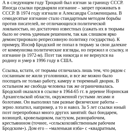
А в следующем году Троцкий был изгнан за границу СССР.
Иногда ссылки предваряли изгнание – запрет проживать в
СССР. В 1974 году изгнали и Александра Солженицына. В
семидесятые изгнание стало стандартным методом борьбы
против писателей, не отличающихся политической
лояльностью, но достаточно известных (сажать их в тюрьмы
было не очень удачным решением, так как слишком ярко
демонстрировало репрессивную политику государства). К
примеру, Иосиф Бродский не попал в тюрьму за свои далекие
от коммунизма политические взгляды, но пережил и ссылку, и
изгнание (в 1972-м). Поэт так никогда и не вернулся на
родину и умер в 1996 году в США.
Ссылка, кстати, от тюрьмы отличалась лишь тем, что рядом с
сосланным не жили уголовники, и все же можно было
посещать не только работу, камеру и тюремный дворик. В
остальном же свобода человека так же ограничивалась.
Бродский оказался в ссылке в 1964-65 гг. в деревне Норинская
Архангельской области, окруженной густыми лесами и
болотами. Он выполнял там разные физические работы –
зерно лопатил, например, а то и навоз. За 5 лет ссылки юный
поэт перепробовал много других занятий: был бондарем,
возницей, кровельщиком, пастухом, разнорабочим,
крестьянином (точнее, «сельскохозяйственным рабочим
Бродским»). Дом его – «маленькая изба» с «квадратным,