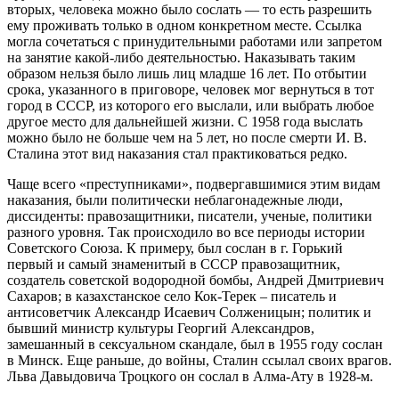
вторых, человека можно было сослать — то есть разрешить
ему проживать только в одном конкретном месте. Ссылка
могла сочетаться с принудительными работами или запретом
на занятие какой-либо деятельностью. Наказывать таким
образом нельзя было лишь лиц младше 16 лет. По отбытии
срока, указанного в приговоре, человек мог вернуться в тот
город в СССР, из которого его выслали, или выбрать любое
другое место для дальнейшей жизни. С 1958 года выслать
можно было не больше чем на 5 лет, но после смерти И. В.
Сталина этот вид наказания стал практиковаться редко.
Чаще всего «преступниками», подвергавшимися этим видам
наказания, были политически неблагонадежные люди,
диссиденты: правозащитники, писатели, ученые, политики
разного уровня. Так происходило во все периоды истории
Советского Союза. К примеру, был сослан в г. Горький
первый и самый знаменитый в СССР правозащитник,
создатель советской водородной бомбы, Андрей Дмитриевич
Сахаров; в казахстанское село Кок-Терек – писатель и
антисоветчик Александр Исаевич Солженицын; политик и
бывший министр культуры Георгий Александров,
замешанный в сексуальном скандале, был в 1955 году сослан
в Минск. Еще раньше, до войны, Сталин ссылал своих врагов.
Льва Давыдовича Троцкого он сослал в Алма-Ату в 1928-м.