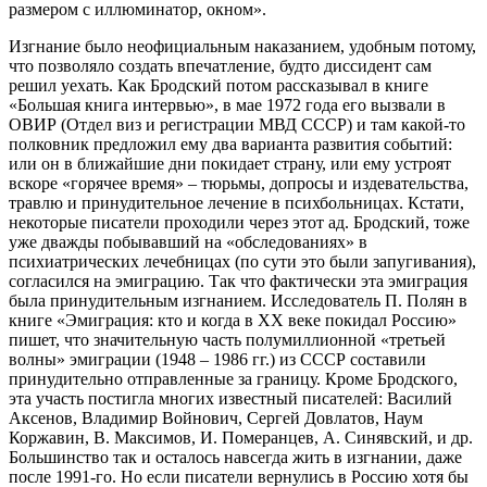
размером с иллюминатор, окном».
Изгнание было неофициальным наказанием, удобным потому,
что позволяло создать впечатление, будто диссидент сам
решил уехать. Как Бродский потом рассказывал в книге
«Большая книга интервью», в мае 1972 года его вызвали в
ОВИР (Отдел виз и регистрации МВД СССР) и там какой-то
полковник предложил ему два варианта развития событий:
или он в ближайшие дни покидает страну, или ему устроят
вскоре «горячее время» – тюрьмы, допросы и издевательства,
травлю и принудительное лечение в психбольницах. Кстати,
некоторые писатели проходили через этот ад. Бродский, тоже
уже дважды побывавший на «обследованиях» в
психиатрических лечебницах (по сути это были запугивания),
согласился на эмиграцию. Так что фактически эта эмиграция
была принудительным изгнанием. Исследователь П. Полян в
книге «Эмиграция: кто и когда в ХХ веке покидал Россию»
пишет, что значительную часть полумиллионной «третьей
волны» эмиграции (1948 – 1986 гг.) из СССР составили
принудительно отправленные за границу. Кроме Бродского,
эта участь постигла многих известный писателей: Василий
Аксенов, Владимир Войнович, Сергей Довлатов, Наум
Коржавин, В. Максимов, И. Померанцев, А. Синявский, и др.
Большинство так и осталось навсегда жить в изгнании, даже
после 1991-го. Но если писатели вернулись в Россию хотя бы