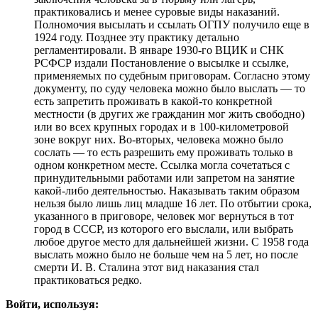
практиковались и менее суровые виды наказаний.
Полномочия высылать и ссылать ОГПУ получило еще в
1924 году. Позднее эту практику детально
регламентировали. В январе 1930-го ВЦИК и СНК
РСФСР издали Постановление о высылке и ссылке,
применяемых по судебным приговорам. Согласно этому
документу, по суду человека можно было выслать — то
есть запретить проживать в какой-то конкретной
местности (в других же гражданин мог жить свободно)
или во всех крупных городах и в 100-километровой
зоне вокруг них. Во-вторых, человека можно было
сослать — то есть разрешить ему проживать только в
одном конкретном месте. Ссылка могла сочетаться с
принудительными работами или запретом на занятие
какой-либо деятельностью. Наказывать таким образом
нельзя было лишь лиц младше 16 лет. По отбытии срока,
указанного в приговоре, человек мог вернуться в тот
город в СССР, из которого его выслали, или выбрать
любое другое место для дальнейшей жизни. С 1958 года
выслать можно было не больше чем на 5 лет, но после
смерти И. В. Сталина этот вид наказания стал
практиковаться редко.
Войти, используя: