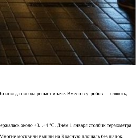
Но иногда погода решает иначе. Вместо сугробов — слякоть,
держалась около +3...+4 °C. Днём 1 января столбик термометра
дя. Многие москвичи вышли на Красную площадь без шапок.