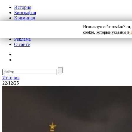
История
Биография
Криминал
СССР
Используя сайт russian7.r
Тайны
cookie, которые указаны в
Рекомендации
Реклама
О сайте
История
22/12/25