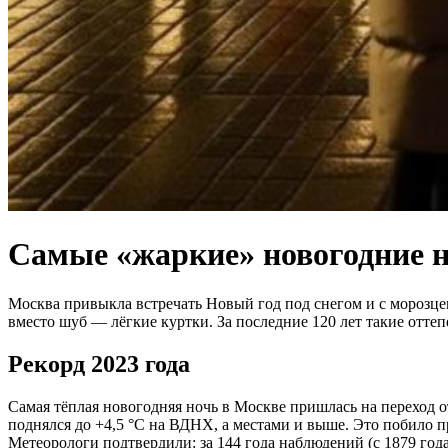
Самые «жаркие» новогодние н
Москва привыкла встречать Новый год под снегом и с морозцем
вместо шуб — лёгкие куртки. За последние 120 лет такие оттеп
Рекорд 2023 года
Самая тёплая новогодняя ночь в Москве пришлась на переход от
поднялся до +4,5 °C на ВДНХ, а местами и выше. Это побило 
Метеорологи подтвердили: за 144 года наблюдений (с 1879 год