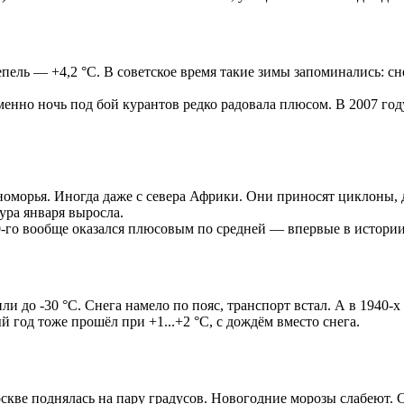
епель — +4,2 °C. В советское время такие зимы запоминались: сн
енно ночь под бой курантов редко радовала плюсом. В 2007 году
морья. Иногда даже с севера Африки. Они приносят циклоны, д
ура января выросла.
20-го вообще оказался плюсовым по средней — впервые в истории
и до -30 °C. Снега намело по пояс, транспорт встал. А в 1940-х
год тоже прошёл при +1...+2 °C, с дождём вместо снега.
оскве поднялась на пару градусов. Новогодние морозы слабеют.