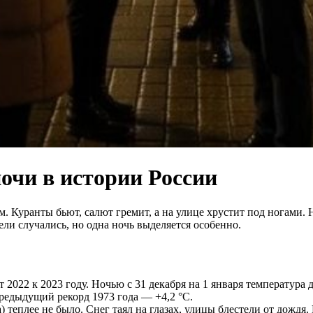
очи в истории России
. Куранты бьют, салют гремит, а на улице хрустит под ногами. 
ели случались, но одна ночь выделяется особенно.
 2022 к 2023 году. Ночью с 31 декабря на 1 января температура 
предыдущий рекорд 1973 года — +4,2 °C.
а) теплее не было. Снег таял на глазах, улицы блестели от дож