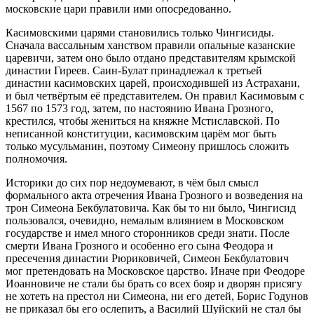
московские цари правили ими опосредованно.
Касимовскими царями становились только Чингисиды.
Сначала вассальным ханством правили опальные казанские
царевичи, затем оно было отдано представителям крымской
династии Гиреев. Саин-Булат принадлежал к третьей
династии касимовских царей, происходившей из Астрахани,
и был четвёртым её представителем. Он правил Касимовым с
1567 по 1573 год, затем, по настоянию Ивана Грозного,
крестился, чтобы жениться на княжне Мстиславской. По
неписанной конституции, касимовским царём мог быть
только мусульманин, поэтому Симеону пришлось сложить
полномочия.
Историки до сих пор недоумевают, в чём был смысл
формального акта отречения Ивана Грозного и возведения на
трон Симеона Бекбулатовича. Как бы то ни было, Чингисид
пользовался, очевидно, немалым влиянием в Московском
государстве и имел много сторонников среди знати. После
смерти Ивана Грозного и особенно его сына Феодора и
пресечения династии Рюриковичей, Симеон Бекбулатович
мог претендовать на Московское царство. Иначе при Феодоре
Иоанновиче не стали бы брать со всех бояр и дворян присягу
не хотеть на престол ни Симеона, ни его детей, Борис Годунов
не приказал бы его ослепить, а Василий Шуйский не стал бы