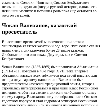
ссылать на Соловки. Чингисид Симеон Бекбулатович –
несомненно, крупная фигура русской истории, однако его
истинный масштаб и истинная роль пока ещё остаются во
многом загадкой.
Чокан Валиханов, казахский
просветитель
В настоящее время самой многочисленной ветвью
Чингисидов является казахский род Торе. Чуть более ста лет
назад к ему принадлежали более 28 тысяч казахов.
Любопытно, что они также Джучиды, как и Симеон
Бекбулатович.
Чокан Валиханов (1835-1865) был правнуком Абылай-хана
(1711-1781), который в 40-е годы XVIII века впервые
объединил казахов всех трёх жузов под своей властью для
отпора джунгарскому нашествию. Валиханов был
представителем казахской традиционной элиты, которая
стремилась интегрироваться в правящий класс Российской
империи, чтобы тем самым принести наибольшую пользу
своему народу. Валиханов получил образование в Омском
кадетском корпусе и стал кадровым офицером Российской
императорской армии. Он занимался изучением истории и