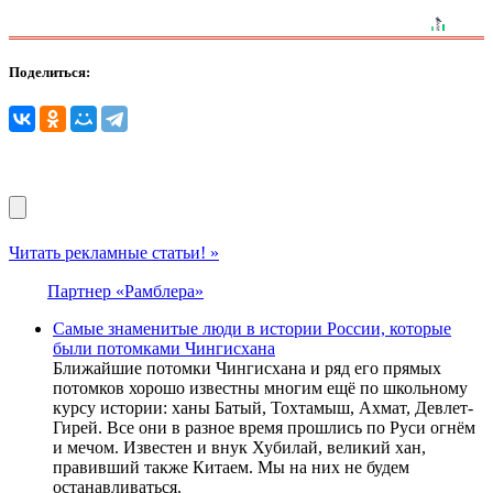
Поделиться:
Читать рекламные статьи! »
Партнер «Рамблера»
Самые знаменитые люди в истории России, которые
были потомками Чингисхана
Ближайшие потомки Чингисхана и ряд его прямых
потомков хорошо известны многим ещё по школьному
курсу истории: ханы Батый, Тохтамыш, Ахмат, Девлет-
Гирей. Все они в разное время прошлись по Руси огнём
и мечом. Известен и внук Хубилай, великий хан,
правивший также Китаем. Мы на них не будем
останавливаться.