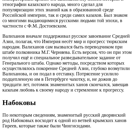
этнографии казахского народа, много сделал для
популяризации этих знаний как в образованной среде
Российской империи, так и среди самих казахов. Был знаком
со многими выдающимися русскими людьми той эпохи, в
частности с Ф.М. Достоевским.
Валиханов вначале поддерживал русское завоевание Средней
Азии, полагая, что Империя несёт мир и прогресс тюркским
народам. Валиханов сам вызвался быть переводчиком при
штабе полковника М.Г. Черняева. Есть версия, что он при этом
получил ещё и специальное разведывательное задание от
Генерального штаба. Однако методы, посредством которых
осуществлялось покорение Средней Азии, глубоко возмутили
Валиханова, и он подал в отставку. Потрясение усилило
подцепленную им в Петербурге чахотку, и, не дожив до
тридцати лет, потомок знаменитых ханов скончался, завещав
казахам любовь к своему народу и стремление к прогрессу.
Набоковы
По некоторым сведениям, знаменитый русский дворянский
род Набоковых восходит к одной из ветвей крымских ханов
Гиреев, которые также были Чингисидами.