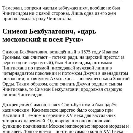
Тамерлан, вопреки частым заблуждениям, вообще не был
Чингисидом ни с какой стороны. Лишь одна из его жён
принадлежала к роду Чингисхана.
Симеон Бекбулатович, «царь
московский и всея Руси»
Симеон Бекбулатович, возведённый в 1575 году Иваном
Грозным, как считают – потехи ради, на царский престол (а
через год низвергнутый), был Чингисидом, потомком
Чингисхана по прямой нисходящей мужской линии в
четырнадцатом поколении и потомком Джучи в двенадцатом
поколении, правнуком Ахмат-хана – последнего хана Золотой
Орды. Таким образом, если считать Джучи родным сыном
Чингисхана, то Симеон Бекбулатович продолжал старшую
линию Чингисидов.
До крещения Симеон звался Саин-Булатом и был царём
касимовским. Касимовское царство было создано при
Василии II Тёмном в середине XV века для вассальных
татарских царевичей. Одновременно оно выполняло
функцию подчинения Москве непокорных народов мордвы и
мишарей. Долгое время – почти до самого конца XVII века –