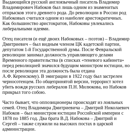
Выдающийся русский англоязычный писатель Владимир
Владимирович Набоков был лишь одним из знаменитых
отпрысков этого древнего рода. До революции в России род
Набоковых считался одним из наиболее аристократичных.
Как большинство аристократов, Набоковы увлекались
либеральными идеями.
Отец писателя (и ещё двоих Набоковых – поэтов) – Владимир
Дмитриевич – был видным членом ЦК кадетской партии,
депутатом 1-й Государственной думы. После Февральской
революции занимал должность управляющего делами
Временного правительства (в списках «теневого кабинета»
перед революцией значился будущим министром юстиции, но
после революции эта должность была отдана
А.Ф. Керенскому). В эмиграции в 1922 году был застрелен
черносотенцем. По общепринятой версии, террорист хотел
убить вождя русских либералов П.Н. Милюкова, но Набоков
прикрыл того собою.
Часто бывает, что оппозиционеры происходят из лояльных
семей. Отец Владимира Дмитриевича – Дмитрий Николаевич
Набоков – был министром юстиции Российской империи с
1878 по 1885 год. Два брата В.Д. Набокова – Дмитрий и
Сергей – также служили на высоких постах в царской
администрации.