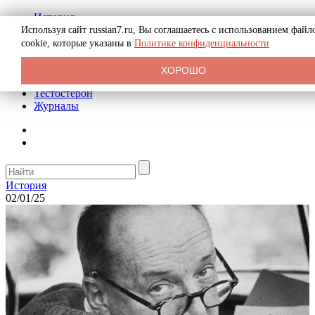
История
Биография
Используя сайт russian7.ru, Вы соглашаетесь с использованием файл
Криминал
cookie, которые указаны в
Политике конфиденциальности
Реклама на сайте
О сайте
ХОРОШО
Рекомендательные статьи
Тестостерон
Журналы
История
02/01/25