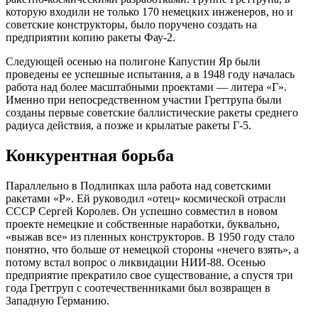
которую входили не только 170 немецких инженеров, но и
советские конструкторы, было поручено создать на
предприятии копию ракеты Фау-2.
Следующей осенью на полигоне Капустин Яр были
проведены ее успешные испытания, а в 1948 году началась
работа над более масштабными проектами — литера «Г».
Именно при непосредственном участии Греттрупа были
созданы первые советские баллистические ракеты среднего
радиуса действия, а позже и крылатые ракеты Г-5.
Конкурентная борьба
Параллельно в Подлипках шла работа над советскими
ракетами «Р». Ей руководил «отец» космической отрасли
СССР Сергей Королев. Он успешно совместил в новом
проекте немецкие и собственные наработки, буквально,
«выжав все» из пленных конструкторов. В 1950 году стало
понятно, что больше от немецкой стороны «нечего взять», а
потому встал вопрос о ликвидации НИИ-88. Осенью
предприятие прекратило свое существование, а спустя три
года Греттруп с соотечественниками был возвращен в
Западную Германию.