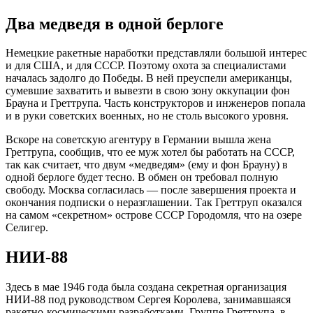
Два медведя в одной берлоге
Немецкие ракетные наработки представляли большой интерес
и для США, и для СССР. Поэтому охота за специалистами
началась задолго до Победы. В ней преуспели американцы,
сумевшие захватить и вывезти в свою зону оккупации фон
Брауна и Греттрупа. Часть конструкторов и инженеров попала
и в руки советских военных, но не столь высокого уровня.
Вскоре на советскую агентуру в Германии вышла жена
Греттрупа, сообщив, что ее муж хотел бы работать на СССР,
так как считает, что двум «медведям» (ему и фон Брауну) в
одной берлоге будет тесно. В обмен он требовал полную
свободу. Москва согласилась — после завершения проекта и
окончания подписки о неразглашении. Так Греттруп оказался
на самом «секретном» острове СССР Городомля, что на озере
Селигер.
НИИ-88
Здесь в мае 1946 года была создана секретная организация
НИИ-88 под руководством Сергея Королева, занимавшаяся
ракетно-космическими разработками. Группе Греттрупа, в