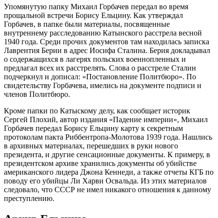
Упомянутую папку Михаил Горбачев передал во время
прощальной встречи Борису Ельцину. Как утверждал
Горбачев, в папке были материалы, посвященные
внутреннему расследованию Катынского расстрела весной
1940 года. Среди прочих документов там находилась записка
Лаврентия Берии в адрес Иосифа Сталина. Берия докладывал
о содержащихся в лагерях польских военнопленных и
предлагал всех их расстрелять. Слова о расстреле Сталин
подчеркнул и дописал: «Постановление Политбюро». По
свидетельству Горбачева, имелись на документе подписи и
членов Политбюро.
Кроме папки по Катыскому делу, как сообщает историк
Сергей Плохий, автор издания «Падение империи», Михаил
Горбачев передал Борису Ельцину карту к секретным
протоколам пакта Риббентропа-Молотова 1939 года. Нашлись
в архивных материалах, перешедших в руки нового
президента, и другие сенсационные документы. К примеру, в
президентском архиве хранились документы об убийстве
американского лидера Джона Кеннеди, а также отчеты КГБ по
поводу его убийцы Ли Харви Освальда. Из этих материалов
следовало, что СССР не имел никакого отношения к данному
преступлению.