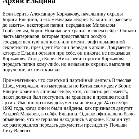
Архив Ельцина
Если верить Александру Коржакову, начальнику охраны
Бориса Ельцина, и его мемуарам «Борис Ельцин: от рассвета
до заката», некоторые папки, переданные Михаилом
Горбачевым, Борис Николаевич хранил в своем сейфе. Однако
часть материалов, которые представляли особую
государственную ценность или имели гриф повышенной
секретности, президент России передал в архив. Документы,
которые Ельцин оставил при себе, он никогда не показывал
Коржакову. Иногда Борис Николаевич просил Коржакова
передать папки кому-либо, но начальник охраны, выполняя
поручение, их не открывал.
Примечательно, что советский партийный деятель Вячеслав
Швед утверждал, что материалы по Катынскому делу Борис
Ельцин хранил в личном сейфе, хотя, согласно регламенту,
пакет должен был поступить на хранение в президентский
архив. Именно поэтому документы исчезли до 24 сентября
1992 года, когда они и были найдены, как признался депутат
Андрей Макаров, в сейфе Ельцина. Однако официально было
объявлено, что материалы находились в архиве. Ельцин тут
же распорядился передать документы президенту Польши
Леху Валенсе.