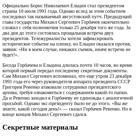
Официально Борис Николаевич Ельцин стал президентом
страны 10 июля 1991 года. Однако вслед за этим событием
последовал так называемый августовский путч. Предыдущий
глава государства Михаил Сергеевич Горбачев окончательно
сложил с себя полномочия только 25 декабря того же года. За
два дня до этого состоялась прощальная встреча двух
президентов. Тележурналисты хотели зафиксировать
историческое событие на пленку, но Ельцин оказался против,
заявив: «Ни в коем случае, никаких съемок, иначе встречи не
будет!».
Беседа Горбачева и Ельцина длилась почти 10 часов, во время
которой первый передал последнему секретные документы.
Сам Михаил Сергеевич вспоминал, что еще утром 23 декабря
1991 года его через руководителя аппарата президента СССР
Григория Ревенко атаковали сотрудники президентского
архива, требуя ознакомиться с содержанием какой-то папки.
Да и Ревенко заходил к Горбачеву не единожды с аналогичной
просьбой. Однако экс-президенту было не до этого. «Вы же
знаете, какой сегодня день!» — сказал Горбачев Ревенко. Но в
конце концов Михаил Сергеевич сдался.
Секретные материалы