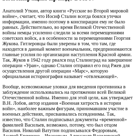
Анатолий Уткин, автор книги «Русские во Второй мировой
войне», считает, что Иосиф Сталин всегда боялся утечки
информации, именно поэтому в конспирации ему не было
равных. Действительно, во время Великой Отечественной
войны немцы усиленно следили за всеми перемещениями
советских войск, а в особенности за перемещениями Георгия
Жукова. Гитлеровцы были уверены в том, что там, где
находится в данный момент военачальник, предпринимаются
главные усилия по организации наступления Красной армии.
Так, Жуков в 1942 году рвался под Сталинград на завершение
операции «Уран», однако Сталин отправил его под Ржев для
осуществления другой операции «Марс», которую
официальная историография называет «отвлекающей».
Вообще, всевозможные уловки для введения противника в
заблуждение использовались на протяжении всей Великой
Отечественной войны. Именно для этой цели, как утверждает
В.Н. Лобов, автор издания «Военная хитрость в истории
войн», наиболее важным фигурам, принимавшим участие в
военных действиях, присваивались псевдонимы. Так,
известно, что Сталин подписывал документы «временной»
фамилией Васильев, возможно, потому, что был отцом
Василия. Николай Ватутин подписывался Федоровым,
Андрей Еременко – Ивановым, Александр Василевский –