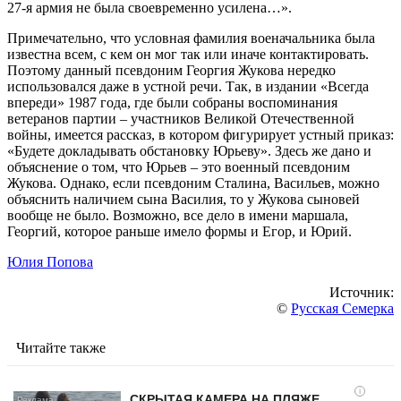
27-я армия не была своевременно усилена…».
Примечательно, что условная фамилия военачальника была
известна всем, с кем он мог так или иначе контактировать.
Поэтому данный псевдоним Георгия Жукова нередко
использовался даже в устной речи. Так, в издании «Всегда
впереди» 1987 года, где были собраны воспоминания
ветеранов партии – участников Великой Отечественной
войны, имеется рассказ, в котором фигурирует устный приказ:
«Будете докладывать обстановку Юрьеву». Здесь же дано и
объяснение о том, что Юрьев – это военный псевдоним
Жукова. Однако, если псевдоним Сталина, Васильев, можно
объяснить наличием сына Василия, то у Жукова сыновей
вообще не было. Возможно, все дело в имени маршала,
Георгий, которое раньше имело формы и Егор, и Юрий.
Юлия Попова
Источник:
©
Русская Семерка
Читайте также
i
СКРЫТАЯ КАМЕРА НА ПЛЯЖЕ