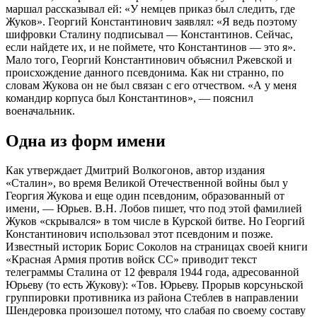
маршал рассказывал ей: «У немцев приказ был следить, где
Жуков». Георгий Константинович заявлял: «Я ведь поэтому
шифровки Сталину подписывал — Константинов. Сейчас,
если найдете их, и не поймете, что Константинов — это я».
Мало того, Георгий Константинович объяснил Ржевской и
происхождение данного псевдонима. Как ни странно, по
словам Жукова он не был связан с его отчеством. «А у меня
командир корпуса был Константинов», — пояснил
военачальник.
Одна из форм имени
Как утверждает Дмитрий Волкогонов, автор издания
«Сталин», во время Великой Отечественной войны был у
Георгия Жукова и еще один псевдоним, образованный от
имени, — Юрьев. В.Н. Лобов пишет, что под этой фамилией
Жуков «скрывался» в том числе в Курской битве. Но Георгий
Константинович использовал этот псевдоним и позже.
Известный историк Борис Соколов на страницах своей книги
«Красная Армия против войск СС» приводит текст
телеграммы Сталина от 12 февраля 1944 года, адресованной
Юрьеву (то есть Жукову): «Тов. Юрьеву. Прорыв корсуньской
группировки противника из района Стеблев в направлении
Шендеровка произошел потому, что слабая по своему составу