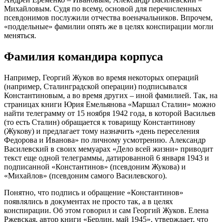
Михайловым. Судя по всему, основой для перечисленных
псевдонимов послужили отчества военачальников. Впрочем,
«поддельные» фамилии опять же в целях конспирации могли
меняться.
Фамилия командира корпуса
Например, Георгий Жуков во время некоторых операций
(например, Сталинградской операции) подписывался
Константиновым, а во время других – иной фамилией. Так, на
страницах книги Юрия Емельянова «Маршал Сталин» можно
найти телеграмму от 15 ноября 1942 года, в которой Васильев
(то есть Сталин) обращается к товарищу Константинову
(Жукову) и предлагает тому назначить «день переселения
Федорова и Иванова» по личному усмотрению. Александр
Василевский в своих мемуарах «Дело всей жизни» приводит
текст еще одной телеграммы, датированной 6 января 1943 и
подписанной «Константинов» (псевдоним Жукова) и
«Михайлов» (псевдоним самого Василевского).
Понятно, что подпись и обращение «Константинов»
появлялись в документах не просто так, а в целях
конспирации. Об этом говорил и сам Георгий Жуков. Елена
Ржевская, автор книги «Берлин, май 1945», утверждает, что