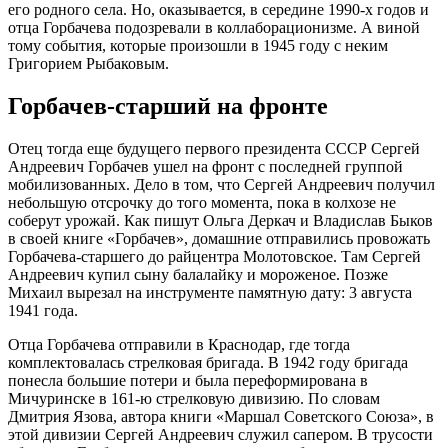
его родного села. Но, оказывается, в середине 1990-х годов и
отца Горбачева подозревали в коллаборационизме. А виной
тому события, которые произошли в 1945 году с неким
Григорием Рыбаковым.
Горбачев-старший на фронте
Отец тогда еще будущего первого президента СССР Сергей
Андреевич Горбачев ушел на фронт с последней группой
мобилизованных. Дело в том, что Сергей Андреевич получил
небольшую отсрочку до того момента, пока в колхозе не
соберут урожай. Как пишут Ольга Деркач и Владислав Быков
в своей книге «Горбачев», домашние отправились провожать
Горбачева-старшего до райцентра Молотовское. Там Сергей
Андреевич купил сыну балалайку и мороженое. Позже
Михаил вырезал на инструменте памятную дату: 3 августа
1941 года.
Отца Горбачева отправили в Краснодар, где тогда
комплектовалась стрелковая бригада. В 1942 году бригада
понесла большие потери и была переформирована в
Мичуринске в 161-ю стрелковую дивизию. По словам
Дмитрия Язова, автора книги «Маршал Советского Союза», в
этой дивизии Сергей Андреевич служил сапером. В трусости