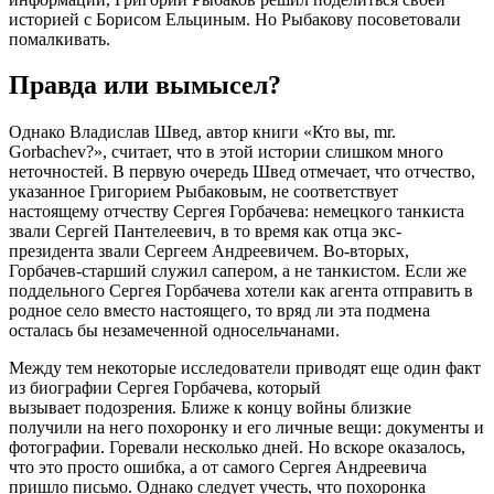
историей с Борисом Ельциным. Но Рыбакову посоветовали
помалкивать.
Правда или вымысел?
Однако Владислав Швед, автор книги «Кто вы, mr.
Gorbachev?», считает, что в этой истории слишком много
неточностей. В первую очередь Швед отмечает, что отчество,
указанное Григорием Рыбаковым, не соответствует
настоящему отчеству Сергея Горбачева: немецкого танкиста
звали Сергей Пантелеевич, в то время как отца экс-
президента звали Сергеем Андреевичем. Во-вторых,
Горбачев-старший служил сапером, а не танкистом. Если же
поддельного Сергея Горбачева хотели как агента отправить в
родное село вместо настоящего, то вряд ли эта подмена
осталась бы незамеченной односельчанами.
Между тем некоторые исследователи приводят еще один факт
из биографии Сергея Горбачева, который
вызывает подозрения. Ближе к концу войны близкие
получили на него похоронку и его личные вещи: документы и
фотографии. Горевали несколько дней. Но вскоре оказалось,
что это просто ошибка, а от самого Сергея Андреевича
пришло письмо. Однако следует учесть, что похоронка