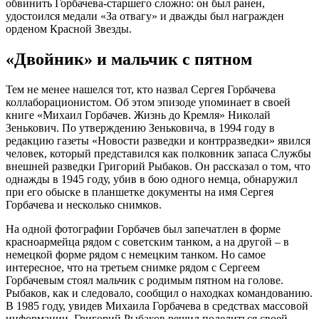
обвинить Горбачева-старшего сложно: он был ранен,
удостоился медали «За отвагу» и дважды был награжден
орденом Красной Звезды.
«Двойник» и мальчик с пятном
Тем не менее нашелся тот, кто назвал Сергея Горбачева
коллаборационистом. Об этом эпизоде упоминает в своей
книге «Михаил Горбачев. Жизнь до Кремля» Николай
Зенькович. По утверждению Зеньковича, в 1994 году в
редакцию газеты «Новости разведки и контрразведки» явился
человек, который представился как полковник запаса Службы
внешней разведки Григорий Рыбаков. Он рассказал о том, что
однажды в 1945 году, убив в бою одного немца, обнаружил
при его обыске в планшетке документы на имя Сергея
Горбачева и несколько снимков.
На одной фотографии Горбачев был запечатлен в форме
красноармейца рядом с советским танком, а на другой – в
немецкой форме рядом с немецким танком. Но самое
интересное, что на третьем снимке рядом с Сергеем
Горбачевым стоял мальчик с родимым пятном на голове.
Рыбаков, как и следовало, сообщил о находках командованию.
В 1985 году, увидев Михаила Горбачева в средствах массовой
информации, Григорий Рыбаков решил поделиться своей