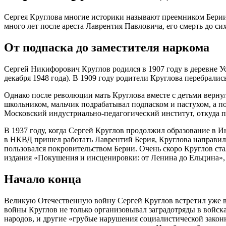
Сергея Круглова многие историки называют преемником Берии.
много лет после ареста Лаврентия Павловича, его смерть до си
От подпаска до заместителя наркома
Сергей Никифорович Круглов родился в 1907 году в деревне Ус
декабря 1948 года). В 1909 году родители Круглова перебрались
Однако после революции мать Круглова вместе с детьми верну
школьником, мальчик подрабатывал подпаском и пастухом, а п
Московский индустриально-педагогический институт, откуда п
В 1937 году, когда Сергей Круглов продолжил образование в 
в НКВД пришел работать Лаврентий Берия, Круглова направили 
пользовался покровительством Берии. Очень скоро Круглов ста
издания «Покушения и инсценировки: от Ленина до Ельцина»
Начало конца
Великую Отечественную войну Сергей Круглов встретил уже в 
войны Круглов не только организовывал заградотряды в войсках
народов, и другие «грубые нарушения социалистической закон