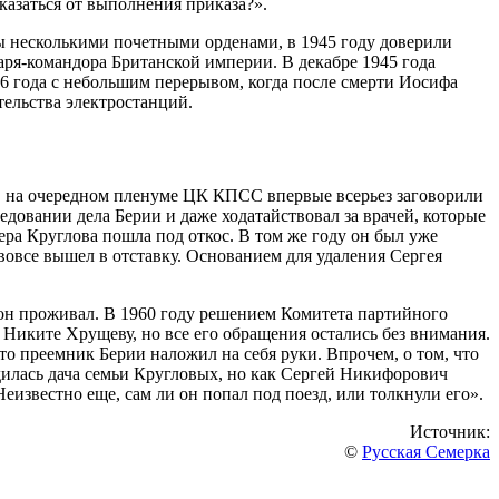
азаться от выполнения приказа?».
ы несколькими почетными орденами, в 1945 году доверили
аря-командора Британской империи. В декабре 1945 года
56 года с небольшим перерывом, когда после смерти Иосифа
тельства электростанций.
и, на очередном пленуме ЦК КПСС впервые всерьез заговорили
едовании дела Берии и даже ходатайствовал за врачей, которые
ра Круглова пошла под откос. В том же году он был уже
вовсе вышел в отставку. Основанием для удаления Сергея
 он проживал. В 1960 году решением Комитета партийного
 Никите Хрущеву, но все его обращения остались без внимания.
то преемник Берии наложил на себя руки. Впрочем, о том, что
одилась дача семьи Кругловых, но как Сергей Никифорович
еизвестно еще, сам ли он попал под поезд, или толкнули его».
Источник:
©
Русская Семерка