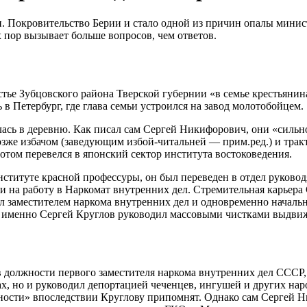
 Покровительство Берии и стало одной из причин опалы министр
х пор вызывает больше вопросов, чем ответов.
тье Зубцовского района Тверской губернии «в семье крестьянина
 в Петербург, где глава семьи устроился на завод молотобойцем.
лась в деревню. Как писал сам Сергей Никифорович, они «сильн
озже избачом (заведующим избой-читальней — прим.ред.) и тра
отом перевелся в японский сектор института востоковедения.
Институте красной профессуры, он был переведен в отдел руков
на работу в Наркомат внутренних дел. Стремительная карьера С
л заместителем наркома внутренних дел и одновременно начальн
, именно Сергей Круглов руководил массовыми чистками выдви
должности первого заместителя наркома внутренних дел СССР, 
, но и руководил депортацией чеченцев, ингушей и других народ
ности» впоследствии Круглову припомнят. Однако сам Сергей Н