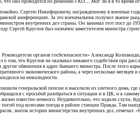
, что оно проводится по решению ГКО… Мог ли я в то время отк
спокойно. Сергею Никифоровичу, награжденному в военные год
дамской конференциях. За это военачальник получил звание рыц
 министром внутренних дел страны. Он занимал этот пост до 19
году Сергей Круглов был назначен заместителем министра строи
ч. Руководители органов госбезопасности» Александр Колпакид
 о том, что Круглов не оказывал никакого содействия при рассл
другие обвинения в адрес бывшего министра. После этого карье
ативного экономического района, а через несколько месяцев и 
находился на инвалидности.
 лишили генеральской пенсии и выселили из элитного дома, где
бращался с просьбой разобраться в ситуации и в ЦК, и к самому
 жизни известно немного. Неудивительно, что ходили слухи, буд
он погиб под колесами поезда в районе станции Правда. Там нах
расов, знаток истории министерства внутренних дел, отмечал: «Н