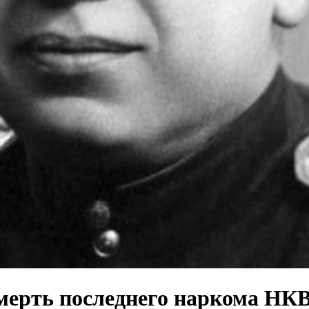
смерть последнего наркома НК