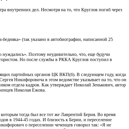
а внутренних дел. Несмотря на то, что Круглов погиб через
-бедняка» (так указано в автобиографии, написанной 25
о нуждались». Поэтому неудивительно, что, еще будучи
ктористом. Но после службы в РККА Круглов поступил в
одящих партийных органов ЦК ВКП(б). В следующем году, когда
ергея Никифоровича в этом ведомстве указывает на то, что он
иком отдела кадров. Как утверждает Николай Зенькович, автор
женцев Николая Ежова.
которым тогда был все тот же Лаврентий Берия. Во время
ов в 1944-45 годах. И близость к Берии, и переселение
икифорович о переселении чеченцев говорил так: «Я не