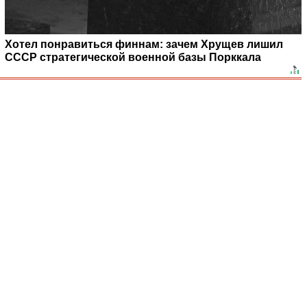
Хотел понравиться финнам: зачем Хрущев лишил
СССР стратегической военной базы Порккала