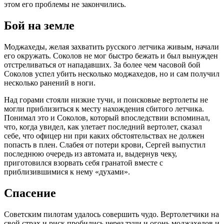
этом его проблемы не закончились.
Бой на земле
Моджахеды, желая захватить русского летчика живым, начали
его окружать. Соколов не мог быстро бежать и был вынужден
отстреливаться от нападавших. За более чем часовой бой
Соколов успел убить несколько моджахедов, но и сам получил
несколько ранений в ноги.
Над горами стояли низкие тучи, и поисковые вертолеты не
могли приблизиться к месту нахождения сбитого летчика.
Понимал это и Соколов, который впоследствии вспоминал,
что, когда увидел, как улетает последний вертолет, сказал
себе, что офицер ни при каких обстоятельствах не должен
попасть в плен. Слабея от потери крови, Сергей выпустил
последнюю очередь из автомата и, выдернув чеку,
приготовился взорвать себя гранатой вместе с
приблизившимися к нему «духами».
Спасение
Советским пилотам удалось совершить чудо. Вертолетчики на
свой страх и риск пробились через тучи и огонь моджахедов и