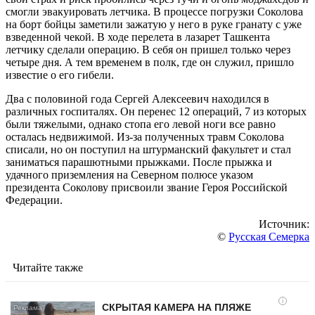
смогли эвакуировать летчика. В процессе погрузки Соколова
на борт бойцы заметили зажатую у него в руке гранату с уже
взведенной чекой. В ходе перелета в лазарет Ташкента
летчику сделали операцию. В себя он пришел только через
четыре дня. А тем временем в полк, где он служил, пришло
известие о его гибели.
Два с половиной года Сергей Алексеевич находился в
различных госпиталях. Он перенес 12 операций, 7 из которых
были тяжелыми, однако стопа его левой ноги все равно
осталась недвижимой. Из-за полученных травм Соколова
списали, но он поступил на штурманский факультет и стал
заниматься парашютными прыжками. После прыжка и
удачного приземления на Северном полюсе указом
президента Соколову присвоили звание Героя Российской
Федерации.
Источник:
©
Русская Семерка
Читайте также
i
СКРЫТАЯ КАМЕРА НА ПЛЯЖЕ