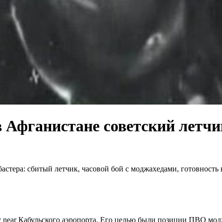
в Афганистане советский летч
бастера: сбитый летчик, часовой бой с моджахедами, готовност
near Кабульского аэропорта. Его целью были позиции ПВО моджа