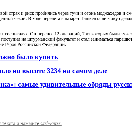
вой страх и риск пробились через тучи и огонь моджахедов и см
денной чекой. В ходе перелета в лазарет Ташкента летчику сдела
х госпиталях. Он перенес 12 операций, 7 из которых были тяжел
н поступил на штурманский факультет и стал заниматься параш
ие Героя Российской Федерации.
можно было купить
ло на высоте 3234 на самом деле
нка»: самые удивительные обряды русск