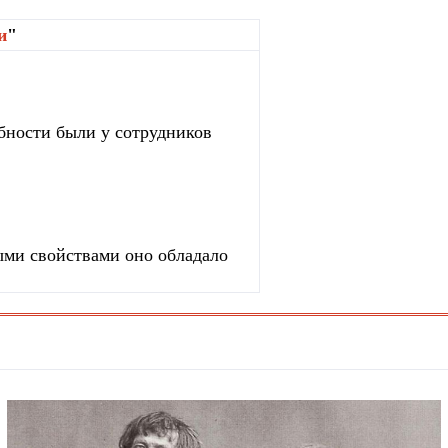
и
"
бности были у сотрудников
ыми свойствами оно обладало