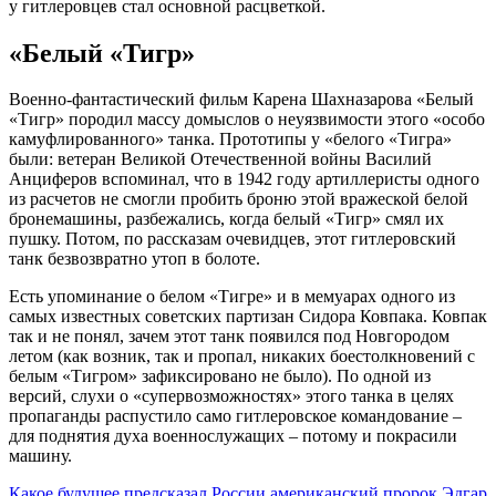
у гитлеровцев стал основной расцветкой.
«Белый «Тигр»
Военно-фантастический фильм Карена Шахназарова «Белый
«Тигр» породил массу домыслов о неуязвимости этого «особо
камуфлированного» танка. Прототипы у «белого «Тигра»
были: ветеран Великой Отечественной войны Василий
Анциферов вспоминал, что в 1942 году артиллеристы одного
из расчетов не смогли пробить броню этой вражеской белой
бронемашины, разбежались, когда белый «Тигр» смял их
пушку. Потом, по рассказам очевидцев, этот гитлеровский
танк безвозвратно утоп в болоте.
Есть упоминание о белом «Тигре» и в мемуарах одного из
самых известных советских партизан Сидора Ковпака. Ковпак
так и не понял, зачем этот танк появился под Новгородом
летом (как возник, так и пропал, никаких боестолкновений с
белым «Тигром» зафиксировано не было). По одной из
версий, слухи о «супервозможностях» этого танка в целях
пропаганды распустило само гитлеровское командование –
для поднятия духа военнослужащих – потому и покрасили
машину.
Какое будущее предсказал России американский пророк Эдгар