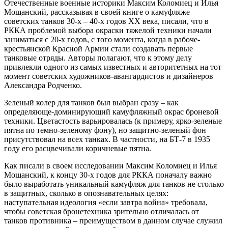
Отечественные военные историки Максим Коломиец и Илья
Мощанский, рассказывая в своей книге о камуфляже
советских танков 30-х – 40-х годов ХХ века, писали, что в
РККА проблемой выбора окраски тяжелой техники начали
заниматься с 20-х годов, с того момента, когда в рабоче-
крестьянской Красной Армии стали создавать первые
танковые отряды. Авторы полагают, что к этому делу
привлекли одного из самых известных и авторитетных на тот
момент советских художников-авангардистов и дизайнеров
Александра Родченко.
Зеленый колер для танков был выбран сразу – как
определяюще-доминирующий камуфляжный окрас броневой
техники. Цветастость варьировалась (к примеру, ярко-зеленые
пятна по темно-зеленому фону), но защитно-зеленый фон
присутствовал на всех танках. В частности, на БТ-7 в 1935
году его расцвечивали коричневые пятна.
Как писали в своем исследовании Максим Коломиец и Илья
Мощанский, к концу 30-х годов для РККА поначалу важно
было выработать уникальный камуфляж для танков не столько
в защитных, сколько в опознавательных целях:
наступательная идеология «если завтра война» требовала,
чтобы советская бронетехника зрительно отличалась от
танков противника – преимуществом в данном случае служил