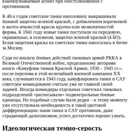
взаимоузнаваемый аспект при боестолкновении с
противником.
К 40-х годов советские танки наполовину выкрашивали
базовой защитно-зеленой краской, с добавлением коричневой
и желто-землистой красок крупно-или мелкопятнистой
формы. К 1941 году новые танки поступали на передовую,
окрашенные, в основном, защитно-зеленой краской (4 БО).
Белая защитная краска на советские танки наносилась в битве
за Москву.
Судя по анализу боевых действий танковых армий РККА в
Великой Отечественной войне, проделанному авторами
книги «Камуфляж танков Красной Армии, 1930 – 1945 гг.»,
после перелома в этой величайшей военной кампании ХХ
века, случившегося в 1943 году, камуфлировать танки и САУ
советское командование считало уже не главной своей
задачей. Иногда командиры отдельных советских танковых
подразделений «расписывали» подконтрольные боевые
единицы. Но подобные случаи были редки – к этому моменту
уже отсутствовала необходимость в такой цветовой
дифференциации: наши танки и САУ противник, даже
страдающий дальтонизмом, успел достаточно хорошо узнать.
Идеологическая темно-серость