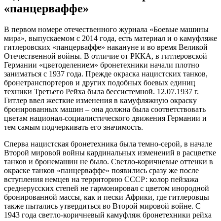
«панцерваффе»
В первом номере отечественного журнала «Боевые машины
мира», выпускаемом с 2014 года, есть материал и о камуфляже
гитлеровских «панцерваффе» накануне и во время Великой
Отечественной войны. В отличие от РККА, в гитлеровской
Германии «цветоделением» бронетехники начали плотно
заниматься с 1937 года. Прежде окраска нацистских танков,
бронетранспортеров и других подобных боевых единиц
техники Третьего Рейха была бессистемной. 12.07.1937 г.
Гитлер ввел жесткие изменения в камуфляжную окраску
бронированных машин – она должна была соответствовать
цветам национал-социалистического движения Германии и
тем самым подчеркивать его значимость.
Сперва нацистская бронетехника была темно-серой, в начале
Второй мировой войны кардинальных изменений в расцветке
танков и бронемашин не было. Светло-коричневые оттенки в
окраске танков «панцерваффе» появились сразу же после
вступления немцев на территорию СССР: колор пейзажа
среднерусских степей не гармонировал с цветом инородной
бронированной массы, как и пески Африки, где гитлеровцы
также пытались утвердиться во Второй мировой войне. С
1943 года светло-коричневый камуфляж бронетехники рейха