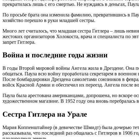
прекратилась лишь с его смертью. Не нуждаясь в деньгах, Пау
По просьбе брата она изменила фамилию, превратившись в Паул
хозяйство перешло в руки младшей сестры.
Много лет считалось, что младшая сестра Гитлера – лишь неви
жестоких организаторов Холокоста, врача и специалиста по эв
запрет Гитлера.
Война и последние годы жизни
В годы Второй мировой войны Ангела жила в Дрездене. Она п
общаться. Паула всю войну проработала секретарем в военном 
После бомбардировки Дрездена самолетами союзников в феврале
войск Красной Армии и обеспечил их переезд. Ангела после во
Паула была арестована американцами, допрошена, но вскоре ос
художественном магазине. В 1952 году она вновь перебралась 
Сестра Гитлера на Урале
Мария Коппенштайнер (в девичестве Шмидт) была дочерью тетк
рассказывала, что последний раз общалась с Гитлеров в 1906 г
плодородных земель.