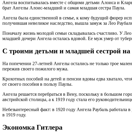
Ангела воспитывалась вместе с общими детьми Алоиса и Клары
брат Ангелы Алоис-младший и самая младшая сестра Паула.
Ангела была единственной в семье, к кому будущий фюрер испы
получившая невеликое наследство, вышла замуж за Лео Раубаля
Поначалу жизнь молодой семьи складывалась счастливо. У Лео 
младшей дочери Ангела осталась вдовой. Ее муж умер от туберк
С троими детьми и младшей сестрой на
На попечении 27-летней Ангелы остались не только трое малень
пережив своего пожилого мужа.
Крохотных пособий на детей и пенсии вдовы едва хватало, чтоб
от своего пособия в пользу Паулы.
Ангела решается перебраться в Вену, поскольку в большом гор
австрийской столицы, а к 1919 году стала его руководительниц
Небезынтересный факт: в 1920 году Ангела Раубаль работала в 
в 1919 году.
Экономка Гитлера