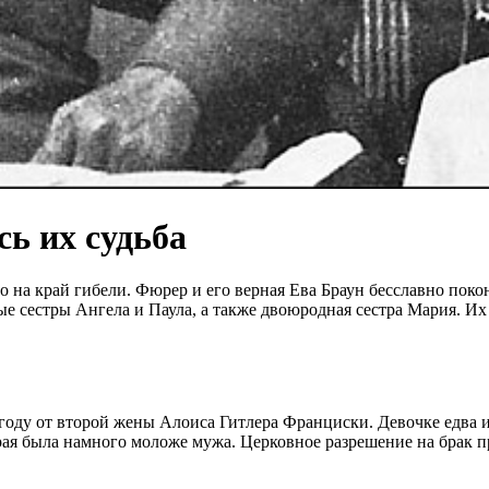
ь их судьба
 на край гибели. Фюрер и его верная Ева Браун бесславно покон
ые сестры Ангела и Паула, а также двоюродная сестра Мария. Их
году от второй жены Алоиса Гитлера Франциски. Девочке едва исп
ая была намного моложе мужа. Церковное разрешение на брак п