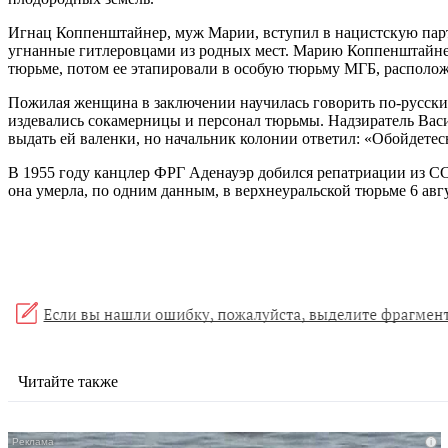
Игнац Коппенштайнер, муж Марии, вступил в нацистскую партию
угнанные гитлеровцами из родных мест. Марию Коппенштайнер 
тюрьме, потом ее этапировали в особую тюрьму МГБ, располо
Пожилая женщина в заключении научилась говорить по-русски. 
издевались сокамерницы и персонал тюрьмы. Надзиратель Вас
выдать ей валенки, но начальник колонии ответил: «Обойдетесь
В 1955 году канцлер ФРГ Аденауэр добился репатриации из С
она умерла, по одним данным, в верхнеуральской тюрьме 6 авгу
Читайте также
i