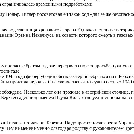
ла ограничивалась временными подработками.
у Вольф. Гитлер посоветовал ей такой ход «для ее же безопасно
нная родственница кровавого фюрера. Однако немецкие историки
таназии Эрвина Йекелиуса, на совести которого смерть в газовы
омирилась с братом и даже передавала по его просьбе нужную и
госпитале.
 1945 года фюрер убедил обеих сестер перебраться на в Берхте
йны прожила недолго. Она скончалась от инсульта осенью 1949 
вобождена. Несколько лет она прожила в австрийской столице, п
в Берхтесгаден под именем Паулы Вольф, где уединенно жила в н
и Гитлера по матери Терезии. На допросах после ареста Управл
оду. Тем не менее именно благодаря родству с руководителем Тре