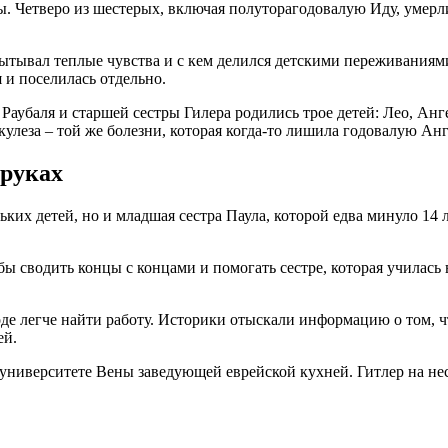
. Четверо из шестерых, включая полуторагодовалую Иду, умерли
тывал теплые чувства и с кем делился детскими переживаниями.
 и поселилась отдельно.
Раубаля и старшей сестры Гилера родились трое детей: Лео, Анг
улеза – той же болезни, которая когда-то лишила годовалую Анг
 руках
ких детей, но и младшая сестра Паула, которой едва минуло 14 
ы сводить концы с концами и помогать сестре, которая училась в
оде легче найти работу. Историки отыскали информацию о том, ч
ей.
университете Вены заведующей еврейской кухней. Гитлер на неск