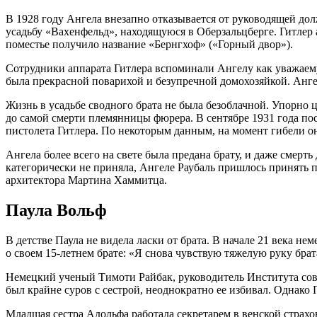
В 1928 году Ангела внезапно отказывается от руководящей до
усадьбу «Вахенфельд», находящуюся в Оберзальцберге. Гитлер 
поместье получило название «Бернгхоф» («Горный двор»).
Сотрудники аппарата Гитлера вспоминали Ангелу как уважаему
была прекрасной поварихой и безупречной домохозяйкой. Ангел
Жизнь в усадьбе сводного брата не была безоблачной. Упорно 
до самой смерти племянницы фюрера. В сентябре 1931 года по
пистолета Гитлера. По некоторым данным, на момент гибели о
Ангела более всего на свете была предана брату, и даже смерт
категорически не приняла, Ангеле Раубаль пришлось принять п
архитектора Мартина Хаммитца.
Паула Вольф
В детстве Паула не видела ласки от брата. В начале 21 века н
о своем 15-летнем брате: «Я снова чувствую тяжелую руку брат
Немецкий ученый Тимоти Райбак, руководитель Института сов
был крайне суров с сестрой, неоднократно ее избивал. Однако 
Младшая сестра Адольфа работала секретарем в венской страхо