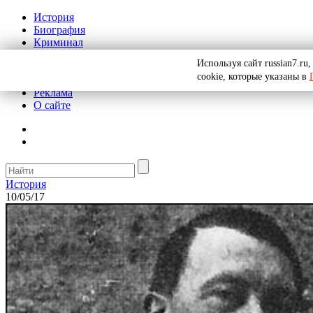
История
Биография
Криминал
СССР
Используя сайт russian7.r
Тайны
cookie, которые указаны в
Рекомендации
Реклама
О сайте
История
10/05/17