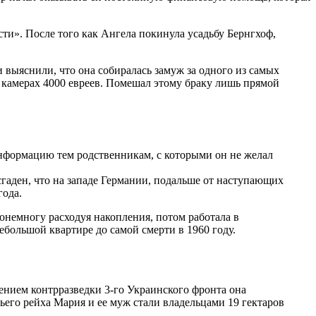
сти». После того как Ангела покинула усадьбу Бернгхоф,
 выяснили, что она собиралась замуж за одного из самых
х камерах 4000 евреев. Помешал этому браку лишь прямой
нформацию тем родственникам, с которыми он не желал
сгаден, что на западе Германии, подальше от наступающих
года.
онемногу расходуя накопления, потом работала в
ебольшой квартире до самой смерти в 1960 году.
ением контрразведки 3-го Украинского фронта она
тьего рейха Мария и ее муж стали владельцами 19 гектаров