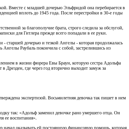
мкой. Вместе с младшей дочерью Эльфридой она перебирается в
иденцией вплоть до 1945 года. После перестройки в 30-е годы
твенной за благополучие брата, строго следила за обслугой,
аписки для Гитлера прежде всего попадали в ее руки.
и - старшей дочерью и тезкой Ангелы - которая продолжалась
ь Ангелы Раубаль покончила с собой, застрелившись из
оявлением в жизни фюрера Евы Браун, которую сестра Адольфа
 в Дрезден, где через год вторично выходит замуж за
дтверждена экспертизой. Восьмилетняя девочка так пишет в нем
дку так: «Адольф заменил девочке рано умершего отца. Он
ля ее воспитания».
лер начал оказывать ей постоянную финансовую помощь, которая