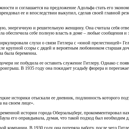
лжности и соглашается на предложение Адольфа стать его эконо
арендовал ее и впоследствии выкупил, сделав своей главной рез
ю, энергичную и решительную женщину. Она считала себя ответс
а обеспечила себе полную власть в доме – любые сообщения и з
циркулировали слухи о связи Гитлера с «юной прелестницей» Гел
сле крупной ссоры с дядей и вероятным любовником старшая доч
на была беременна.
ь дочери не побудила ее оставить служение Гитлеру. Однако с п
роигрыш. В 1935 году она покидает усадьбу фюрера и переезжает
емецкие историки отыскали ее дневник, подлинность которого по
а на своем лице».
ременной истории города Оберзальцберг, прокомментировал нахо
Паула его оправдывала, думая, что такой подход был необходим д
вой компании. В 1930 году она потеряла работу, после чего Гит