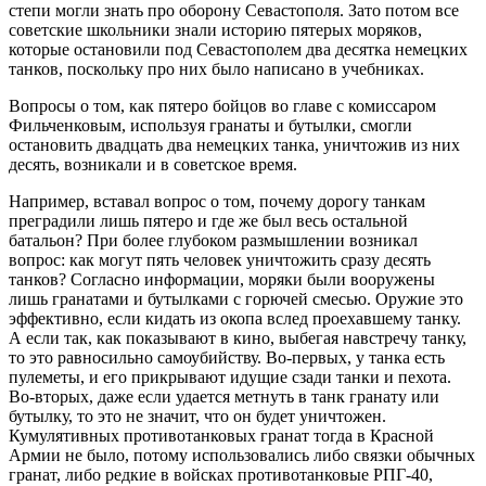
степи могли знать про оборону Севастополя. Зато потом все
советские школьники знали историю пятерых моряков,
которые остановили под Севастополем два десятка немецких
танков, поскольку про них было написано в учебниках.
Вопросы о том, как пятеро бойцов во главе с комиссаром
Фильченковым, используя гранаты и бутылки, смогли
остановить двадцать два немецких танка, уничтожив из них
десять, возникали и в советское время.
Например, вставал вопрос о том, почему дорогу танкам
преградили лишь пятеро и где же был весь остальной
батальон? При более глубоком размышлении возникал
вопрос: как могут пять человек уничтожить сразу десять
танков? Согласно информации, моряки были вооружены
лишь гранатами и бутылками с горючей смесью. Оружие это
эффективно, если кидать из окопа вслед проехавшему танку.
А если так, как показывают в кино, выбегая навстречу танку,
то это равносильно самоубийству. Во-первых, у танка есть
пулеметы, и его прикрывают идущие сзади танки и пехота.
Во-вторых, даже если удается метнуть в танк гранату или
бутылку, то это не значит, что он будет уничтожен.
Кумулятивных противотанковых гранат тогда в Красной
Армии не было, потому использовались либо связки обычных
гранат, либо редкие в войсках противотанковые РПГ-40,