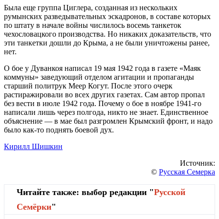
Была еще группа Циглера, созданная из нескольких
румынских разведывательных эскадронов, в составе которых
по штату в начале войны числилось восемь танкеток
чехословацкого производства. Но никаких доказательств, что
эти танкетки дошли до Крыма, а не были уничтожены ранее,
нет.
О бое у Дуванкоя написал 19 мая 1942 года в газете «Маяк
коммуны» заведующий отделом агитации и пропаганды
старший политрук Меер Когут. После этого очерк
растиражировали во всех других газетах. Сам автор пропал
без вести в июле 1942 года. Почему о бое в ноябре 1941-го
написали лишь через полгода, никто не знает. Единственное
объяснение — в мае был разгромлен Крымский фронт, и надо
было как-то поднять боевой дух.
Кирилл Шишкин
Источник:
©
Русская Семерка
Читайте также: выбор редакции "
Русской
Cемёрки
"