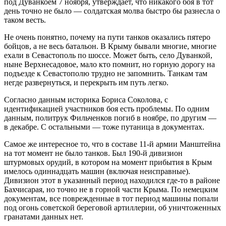
под Дуванкоем 7 ноября, утверждает, что никакого боя в тот
день точно не было — солдатская молва быстро бы разнесла о
таком весть.
Не очень понятно, почему на пути танков оказались пятеро
бойцов, а не весь батальон. В Крыму бывали многие, многие
ехали в Севастополь по шоссе. Может быть, село Дуванкой,
ныне Верхнесадовое, мало кто помнит, но горную дорогу на
подъезде к Севастополю трудно не запомнить. Танкам там
негде развернуться, и перекрыть им путь легко.
Согласно данным историка Бориса Соколова, с
идентификацией участников боя есть проблемы. По одним
данным, политрук Фильченков погиб в ноябре, по другим —
в декабре. С остальными — тоже путаница в документах.
Самое же интересное то, что в составе 11-й армии Манштейна
на тот момент не было танков. Был 190-й дивизион
штурмовых орудий, в котором на момент прибытия в Крым
имелось одиннадцать машин (включая неисправные).
Дивизион этот в указанный период находился где-то в районе
Бахчисарая, но точно не в горной части Крыма. По немецким
документам, все поврежденные в тот период машины попали
под огонь советской береговой артиллерии, об уничтоженных
гранатами данных нет.