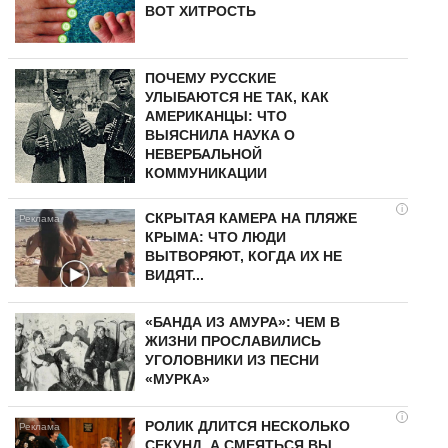
ВОТ ХИТРОСТЬ
ПОЧЕМУ РУССКИЕ
УЛЫБАЮТСЯ НЕ ТАК, КАК
АМЕРИКАНЦЫ: ЧТО
ВЫЯСНИЛА НАУКА О
НЕВЕРБАЛЬНОЙ
КОММУНИКАЦИИ
i
СКРЫТАЯ КАМЕРА НА ПЛЯЖЕ
КРЫМА: ЧТО ЛЮДИ
ВЫТВОРЯЮТ, КОГДА ИХ НЕ
ВИДЯТ...
«БАНДА ИЗ АМУРА»: ЧЕМ В
ЖИЗНИ ПРОСЛАВИЛИСЬ
УГОЛОВНИКИ ИЗ ПЕСНИ
«МУРКА»
i
РОЛИК ДЛИТСЯ НЕСКОЛЬКО
СЕКУНД, А СМЕЯТЬСЯ ВЫ