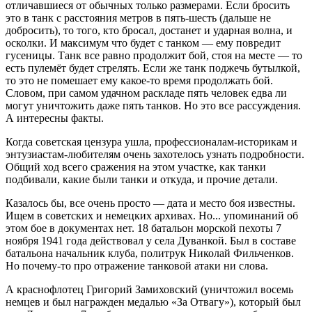
отличавшиеся от обычных только размерами. Если бросить
это в танк с расстояния метров в пять-шесть (дальше не
добросить), то того, кто бросал, достанет и ударная волна, и
осколки. И максимум что будет с танком — ему повредит
гусеницы. Танк все равно продолжит бой, стоя на месте — то
есть пулемёт будет стрелять. Если же танк поджечь бутылкой,
то это не помешает ему какое-то время продолжать бой.
Словом, при самом удачном раскладе пять человек едва ли
могут уничтожить даже пять танков. Но это все рассуждения.
А интересны факты.
Когда советская цензура ушла, профессионалам-историкам и
энтузиастам-любителям очень захотелось узнать подробности.
Общий ход всего сражения на этом участке, как танки
подбивали, какие были танки и откуда, и прочие детали.
Казалось бы, все очень просто — дата и место боя известны.
Ищем в советских и немецких архивах. Но... упоминаний об
этом бое в документах нет. 18 батальон морской пехоты 7
ноября 1941 года действовал у села Дуванкой. Был в составе
батальона начальник клуба, политрук Николай Фильченков.
Но почему-то про отражение танковой атаки ни слова.
А краснофлотец Григорий Замиховский (уничтожил восемь
немцев и был награжден медалью «За Отвагу»), который был