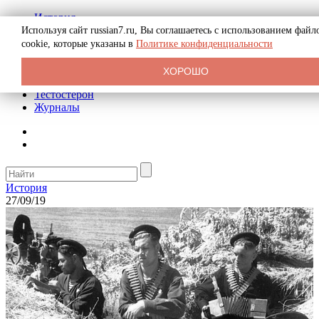
История
Биография
Используя сайт russian7.ru, Вы соглашаетесь с использованием файл
Криминал
cookie, которые указаны в
Политике конфиденциальности
Реклама на сайте
О сайте
ХОРОШО
Рекомендательные статьи
Тестостерон
Журналы
История
27/09/19