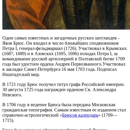
Один самых известных и загадочных русских шотландев -
Яков Брюс. Он входил в число ближайших сподвижников
Петра I, генерал-фельдмаршал (1726). Участвовал в Крымских
(1687, 1689) и в Азовских (1695, 1696) походах Петра I, за
командование русской артиллерией в Полтавской битве 1709
года был удостоен ордена Андрея Первозванного.Участвовал
в закладке Санкт-Петербурга 16 мая 1703 года. Подписал
Ништадтский мир.
В 1721 году Брюс получил титул графа Российской империи.
30 августа 1725 года награжден орденом Св. Александра
Невского.
В 1706 году в ведение Брюса была передана Московская
гражданская типография. Самым известным ее изданием стал
справочно-астрологический «
Брюсов календарь
» (1709—
1715).