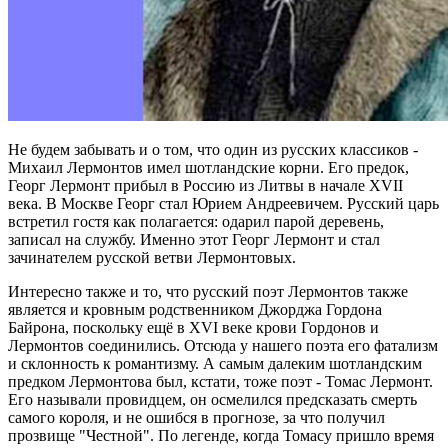
Не будем забывать и о том, что один из русских классиков -
Михаил Лермонтов имел шотландские корни. Его предок,
Георг Лермонт прибыл в Россию из Литвы в начале XVII
века. В Москве Георг стал Юрием Андреевичем. Русский царь
встретил гостя как полагается: одарил парой деревень,
записал на службу. Именно этот Георг Лермонт и стал
зачинателем русской ветви Лермонтовых.
Интересно также и то, что русский поэт Лермонтов также
является и кровным родственником Джорджа Гордона
Байрона, поскольку ещё в XVI веке крови Гордонов и
Лермонтов соединились. Отсюда у нашего поэта его фатализм
и склонность к романтизму. А самым далеким шотландским
предком Лермонтова был, кстати, тоже поэт - Томас Лермонт.
Его называли провидцем, он осмелился предсказать смерть
самого короля, и не ошибся в прогнозе, за что получил
прозвище "Честной". По легенде, когда Томасу пришло время