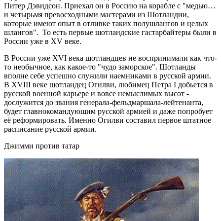
Питер Дэвидсон. Приехал он в Россию на корабле с "медью…
и четырьмя превосходными мастерами из Шотландии,
которые имеют опыт в отливке таких полушлангов и целых
шлангов". То есть первые шотландские гастарбайтеры были в
России уже в XV веке.
В России уже XVI века шотландцев не воспринимали как что-
то необычное, как какое-то "чудо заморское". Шотланды
вполне себе успешно служили наемниками в русской армии.
В XVIII веке шотландец Огилви, любимец Петра I добьется в
русской военной карьере и вовсе немыслимых высот -
дослужится до звания генерала-фельдмаршала-лейтенанта,
будет главнокомандующим русской армией и даже попробует
её реформировать. Именно Огилви составил первое штатное
расписание русской армии.
Джимми против татар