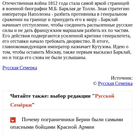
Отечественная война 1812 года стала самой яркой страницей
в военной биографии М.Б. Барклая де Толли. Зная стратегию
императора Наполеона - разбить противника в генеральном
сражении на границе и принудить его к миру - Барклай
начинает отступление, чтобы соединить распыленные русские
силы и не дать французским маршалам разбить их по частям.
Его действия подвергаются усиленной критике генералитета,
его отставки начало требовать дворянство. В итоге,
главнокомандующим император назначает Кутузова. Идею о
том, чтобы оставить Москву, также первым высказал Барклай,
но и тогда его слова не были услышаны.
Русская Семерка
Источник:
©
Русская Семерка
Читайте также: выбор редакции "
Русской
Cемёрки
"
Почему пограничники Берии были самыми
опасными бойцами Красной Армии