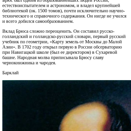
Брюс был одним из образованнейших людей России,
естествоиспытателем и астрономом, и владел крупнейшей
библиотекой (ок. 1500 томов), почти исключительно научно-
технического и справочного содержания. Он нигде не учился
и всего добился самообразованием.
Вклад Брюса сложно переоценить. Он составил русско-
голландский и голландско-русский словари, первый русский
учебник по геометрии, «Карту земель от Москвы до Малой
Азии». В 1702 году открыл первую в России обсерваторию
при Навигацкой школе (был ее директором) в Сухаревой
башне. Народная молва приписывала Брюсу славу
чернокнижника и чародея.
Барклай