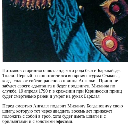
Потомков старинного шотландского рода был и Барклай-де-
Толли. Первый раз он отличился во время штурма Очакова,
когда спас от гибели раненого принца Ангальта. Принц не
забудет своего адьютанта и будет продвигать Михаила по
службе. 19 апреля 1790 г. в сражении при Керникоски принц
будет смертельно ранен и умрет на руках Барклая.
Перед смертью Ангальт подарит Михаилу Богдановичу свою
шпагу, которую тот через двадцать восемь лет прикажет
положить с собой в гроб, хотя будет иметь шпаги и с
брильянтами и с золотыми эфесами.