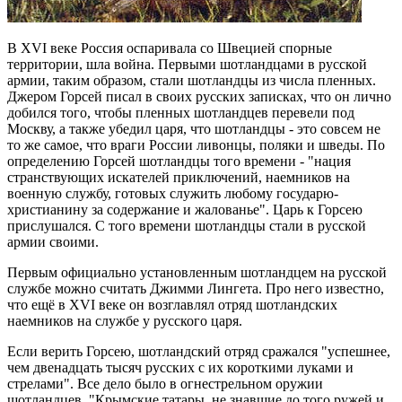
В XVI веке Россия оспаривала со Швецией спорные
территории, шла война. Первыми шотландцами в русской
армии, таким образом, стали шотландцы из числа пленных.
Джером Горсей писал в своих русских записках, что он лично
добился того, чтобы пленных шотландцев перевели под
Москву, а также убедил царя, что шотландцы - это совсем не
то же самое, что враги России ливонцы, поляки и шведы. По
определению Горсей шотландцы того времени - "нация
странствующих искателей приключений, наемников на
военную службу, готовых служить любому государю-
христианину за содержание и жалованье". Царь к Горсею
прислушался. С того времени шотландцы стали в русской
армии своими.
Первым официально установленным шотландцем на русской
службе можно считать Джимми Лингета. Про него известно,
что ещё в XVI веке он возглавлял отряд шотландских
наемников на службе у русского царя.
Если верить Горсею, шотландский отряд сражался "успешнее,
чем двенадцать тысяч русских с их короткими луками и
стрелами". Все дело было в огнестрельном оружии
шотландцев. "Крымские татары, не знавшие до того ружей и