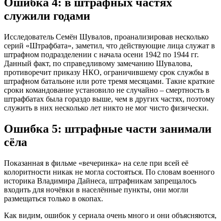
Ошибка 4: в штрафных частях
служили годами
Исследователь Семён Шувалов, проанализировав несколько
серий «Штрафбата», заметил, что действующие лица служат в
штрафном подразделении с начала осени 1942 по 1944 гг.
Данный факт, по справедливому замечанию Шувалова,
противоречит приказу НКО, ограничившему срок службы в
штрафном батальоне или роте тремя месяцами. Такие краткие
сроки командование установило не случайно – смертность в
штрафбатах была гораздо выше, чем в других частях, поэтому
служить в них несколько лет никто не мог чисто физически.
Ошибка 5: штрафные части занимали
сёла
Показанная в фильме «вечеринка» на селе при всей её
колоритности никак не могла состояться. По словам военного
историка Владимира Дайнеса, штрафникам запрещалось
входить для ночёвки в населённые пункты, они могли
размещаться только в окопах.
Как видим, ошибок у сериала очень много и они объясняются,