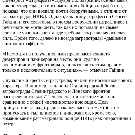
Сценарист «Штрафбата» Эдуард Володарский, основываясь,
как он утверждал, на воспоминаниях бойцов штрафбатов,
показал, что они воевали почти безоружными, в отличие от
заградотрядов НКВД. Однако, как пишут профессор Сергей
Гайдин и его соавторы, о плохом вооружении штрафников и
речи быть не могло быть, так как их посылали на самые
сложные участки фронта, где требовалась реальная огневая
сила. Кроме того, далеко не всегда заградотряды «дышали в
спину» штрафбатам.
«Несмотря на полученное ими право расстреливать
дезертиров и паникеров на месте, они, судя по
воспоминаниям фронтовиков, пользовались этим правом
только в исключительных ситуациях», — отмечает Гайдин.
Случались и аресты, и расстрелы, но они не носили массового
характера. Например, за период Сталинградской битвы
заградотряды Сталинградского и Донского фронтов
расстреляли только 712 человек – ничтожное число по
сравнению с общей численностью воюющих. Цель
присутствия заградотрядов заключалась в том, чтобы не
пропускать в тыл шпионов и диверсантов, кроме того,
командование рассматривало бойцов НКВД как оперативный
резерв.