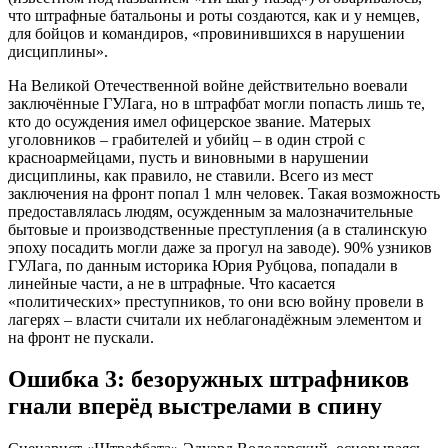
что штрафные батальоны и роты создаются, как и у немцев,
для бойцов и командиров, «провинившихся в нарушении
дисциплины».
На Великой Отечественной войне действительно воевали
заключённые ГУЛага, но в штрафбат могли попасть лишь те,
кто до осуждения имел офицерское звание. Матерых
уголовников – грабителей и убийц – в один строй с
красноармейцами, пусть и виновными в нарушении
дисциплины, как правило, не ставили. Всего из мест
заключения на фронт попал 1 млн человек. Такая возможность
предоставлялась людям, осужденным за малозначительные
бытовые и производственные преступления (а в сталинскую
эпоху посадить могли даже за прогул на заводе). 90% узников
ГУЛага, по данным историка Юрия Рубцова, попадали в
линейные части, а не в штрафные. Что касается
«политических» преступников, то они всю войну провели в
лагерях – власти считали их неблагонадёжным элементом и
на фронт не пускали.
Ошибка 3: безоружных штрафников
гнали вперёд выстрелами в спину