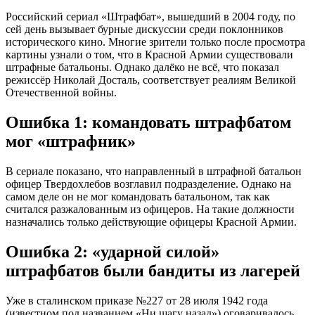
Российский сериал «Штрафбат», вышедший в 2004 году, по
сей день вызывает бурные дискуссии среди поклонников
исторического кино. Многие зрители только после просмотра
картины узнали о том, что в Красной Армии существовали
штрафные батальоны. Однако далёко не всё, что показал
режиссёр Николай Досталь, соответствует реалиям Великой
Отечественной войны.
Ошибка 1: командовать штрафбатом
мог «штрафник»
В сериале показано, что направленный в штрафной батальон
офицер Твердохлебов возглавил подразделение. Однако на
самом деле он не мог командовать батальоном, так как
считался разжалованным из офицеров. На такие должности
назначались только действующие офицеры Красной Армии.
Ошибка 2: «ударной силой»
штрафбатов были бандиты из лагерей
Уже в сталинском приказе №227 от 28 июля 1942 года
(известном под названием «Ни шагу назад») оговаривалось,