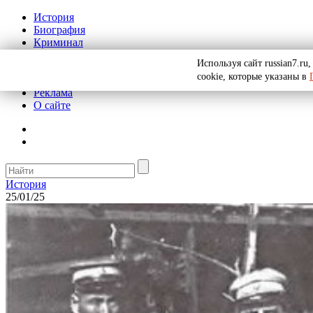
История
Биография
Криминал
СССР
Используя сайт russian7.r
Тайны
cookie, которые указаны в
Рекомендации
Реклама
О сайте
История
25/01/25