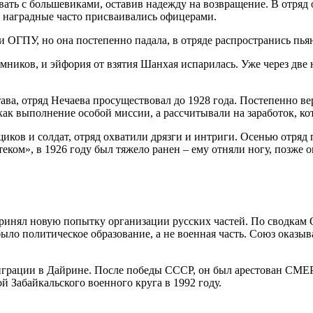
оевать с большевиками, оставив надежду на возвращение. В отряд 
а наградные часто присваивались офицерами.
 ОГПУ, но она постепенно падала, в отряде распространись пьянст
иков, и эйфория от взятия Шанхая испарилась. Уже через две н
тава, отряд Нечаева просуществовал до 1928 года. Постепенно 
как выполнение особой миссии, а рассчитывали на заработок, ко
иков и солдат, отряд охватили дрязги и интриги. Осенью отряд
стеком», в 1926 году был тяжело ранен – ему отняли ногу, позже
дпринял новую попытку организации русских частей. По сводка
было политическое образование, а не военная часть. Союз оказы
грации в Дайрине. После победы СССР, он был арестован СМЕРШе
 Забайкальского военного круга в 1992 году.