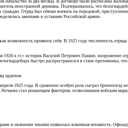
в начальство за два месяца. В договоре были расписаны жалован
авитель иностранной державы. Подчеркивалось, что белогвардей
 граждан. Отряд был обязан воевать на передовой, преступления
еделялись законами и уставами Российской армии.
ак возможность проявить себя. В 1925 году численность отряда 
ая 1920-х гг.» историк Василий Петрович Пашин, вооружение от
белогвардейцах быстро распространился в стане противника, что 
яд орденов.
 апреля 1925 года. В сражении особую роль сыграл бронепоезд 
д Нечаева стал решающим фактором, позволившим войскам марша
рами и нижними чинами появилась взаимная ненависть. Офицер