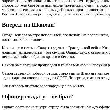
определенных регионах и имели право покинуть отряд, уведоми
споров должен был быть приглашен третейский судья – предст
мирного населения и в военных действиях против иностранных
России. Внутренний распорядок и правила несения службы опр
Вперед, на Шанхай!
Отряд Нечаева быстро пополнялся; его появление восприняли, к
достигала 3 500 человек.
Как пишет в статье «Солдаты удачи» в Гражданской войне Кит
лошадей, артиллеристы – без орудий. Однако слух о свирепых 
несколько побед, обратив врагов в бегство.
Нечаев был сразу же произведен в генерал-майоры и получил р
Самой серьезной победой отряда стало взятие Шанхая в начале
адрес наркома иностранных дел СССР, Чичерина, именно отря
Так началось шествие белогвардейцев по Китаю.
Офицер солдату – не брат?
Однако обстановка внутри отряда была сложной. Между офице