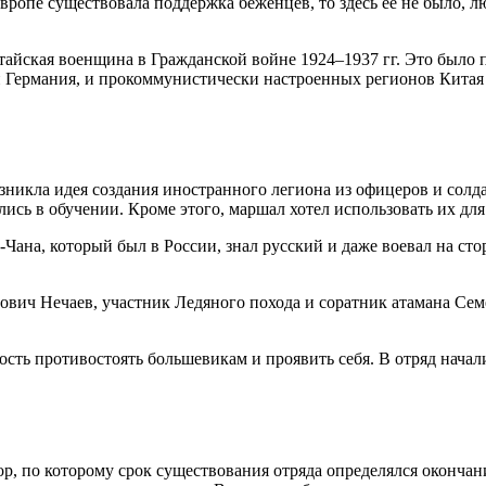
ропе существовала поддержка беженцев, то здесь её не было, лю
айская военщина в Гражданской войне 1924–1937 гг. Это было 
и Германия, и прокоммунистически настроенных регионов Кита
никла идея создания иностранного легиона из офицеров и солда
ись в обучении. Кроме этого, маршал хотел использовать их дл
ана, который был в России, знал русский и даже воевал на стор
ович Нечаев, участник Ледяного похода и соратник атамана Сем
сть противостоять большевикам и проявить себя. В отряд начал
, по которому срок существования отряда определялся окончан