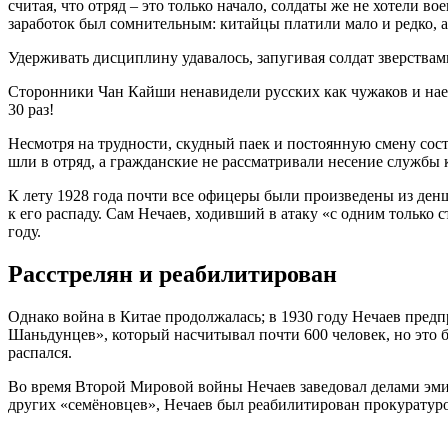
считая, что отряд – это только начало, солдаты же не хотели в
заработок был сомнительным: китайцы платили мало и редко, 
Удерживать дисциплину удавалось, запугивая солдат зверствами
Сторонники Чан Кайши ненавидели русских как чужаков и наемн
30 раз!
Несмотря на трудности, скудный паек и постоянную смену сос
шли в отряд, а гражданские не рассматривали несение службы 
К лету 1928 года почти все офицеры были произведены из денщ
к его распаду. Сам Нечаев, ходивший в атаку «с одним только 
году.
Расстрелян и реабилитирован
Однако война в Китае продолжалась; в 1930 году Нечаев пре
Шаньдунцев», который насчитывал почти 600 человек, но это 
распался.
Во время Второй Мировой войны Нечаев заведовал делами эми
других «семёновцев», Нечаев был реабилитирован прокуратурой