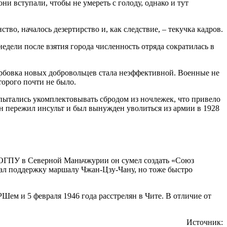
они вступали, чтобы не умереть с голоду, однако и тут
во, началось дезертирство и, как следствие, – текучка кадров.
едели после взятия города численность отряда сократилась в
вербовка новых добровольцев стала неэффективной. Военные не
торого почти не было.
 пытались укомплектовывать сбродом из ночлежек, что привело
 он пережил инсульт и был вынужден уволиться из армии в 1928
м ОГПУ в Северной Маньчжурии он сумел создать «Союз
вал поддержку маршалу Чжан-Цзу-Чану, но тоже быстро
м и 5 февраля 1946 года расстрелян в Чите. В отличие от
Источник: