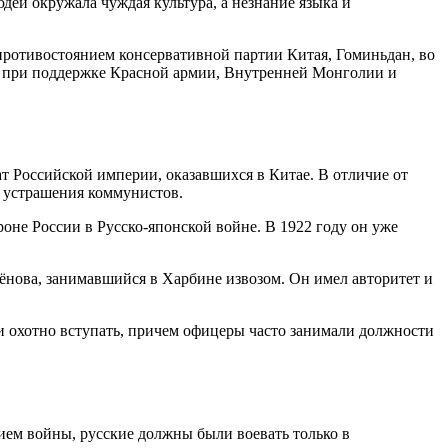
дей окружала чуждая культура, а незнание языка и
противостоянием консервативной партии Китая, Гоминьдан, во
я при поддержке Красной армии, Внутренней Монголии и
т Российской империи, оказавшихся в Китае. В отличие от
я устрашения коммунистов.
оне России в Русско-японской войне. В 1922 году он уже
ёнова, занимавшийся в Харбине извозом. Он имел авторитет и
и охотно вступать, причем офицеры часто занимали должности
ием войны, русские должны были воевать только в