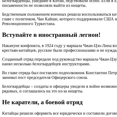
Белогвардейцы, ушедшие в Китай, бедствовали особо. Если в Ев
письменности не позволяли выйти из нищеты.
Бедственным положением военных решила воспользоваться кит
главе с политиком, Чан Кайши, которого поддерживали США 
Революционного Туркестана.
Вступайте в иностранный легион!
Накануне конфликта, в 1924 году у маршала Чжан-Цзо-Лина воз
крестьян-китайцев, русские были профессионалами и не нуждал
Созданный отряд передали под руководство маршала Чжан-Цзу-Ч
нанял несколько белогвардейцев инструкторами.
Во главе отряда был поставлен подполковник Константин Петр
занимал пост председателя Офицерского союза.
Белогвардейцы – солдаты и офицеры увидели в войне возможно
рядовых, и соглашались на это из-за нищеты.
Не каратели, а боевой отряд
Китайцы решили оформить все юридически и составили договор