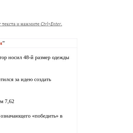
и
"
тор носил 48-й размер одежды
тился за идею создать
м 7,62
, означающего «победить» в