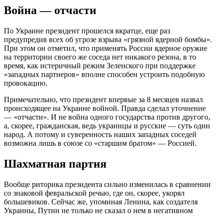
Война — отчасти
По Украине президент прошелся вкратце, еще раз
предупредив всех об угрозе взрыва «грязной ядерной бомбы».
При этом он отметил, что применять России ядерное оружие
на территории своего же соседа нет никакого резона, в то
время, как истеричный режим Зеленского при поддержке
«западных партнеров» вполне способен устроить подобную
провокацию.
Примечательно, что президент впервые за 8 месяцев назвал
происходящее на Украине войной. Правда сделал уточнение
— «отчасти». И не война одного государства против другого,
а, скорее, гражданская, ведь украинцы и русские — суть один
народ. А потому и суверенность наших западных соседей
возможна лишь в союзе со «старшим братом» — Россией.
Шахматная партия
Вообще риторика президента сильно изменилась в сравнении
со знаковой февральской речью, где он, скорее, укорял
большевиков. Сейчас же, упоминая Ленина, как создателя
Украины, Путин не только не сказал о нем в негативном