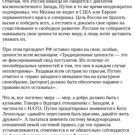
Отмечая, что Россия никогда не смирится с диктатом
космополитичного Запада, Путин в то же время неоднократно
подчеркивал, что Москва не видит в США или Европе
перманентного врага и соперника. Цель России не бросить
вызов и победить всех, а отстоять и доказать свое право на
существование и свободное развитие. Русские не собираются
навязывать свои ценности всему миру, а лишь хотят заставить
уважать их.
При этом президент РФ оставил право на свои, особые,
ценности всем желающим: «Традиционные ценности — это
не фиксированный свод постулатов. Их отличие от
неолиберальных ценностей в том, что они в каждом случае
неповторимы». Раздавая всем сестрам по серьгам, Путин
отметил и «право западного меньшинства на культурное
своеобразие, [которое] должно быть обеспечено наравне с
правами всех остальных».
Что ж, все логично: миру — мир, а добро должно быть с
кулаками. Говоря о будущих отношениях с Западом, в
частности с НАТО, Путин процитировал знаменитого Кота
Леопольда: «давайте перестанем быть врагами, давайте жить
дружно!». А пытаться заменить систему международных
отношений некой системой правил, где эти правила
устанавливаются, отменяются и не обязательно соблюдаются