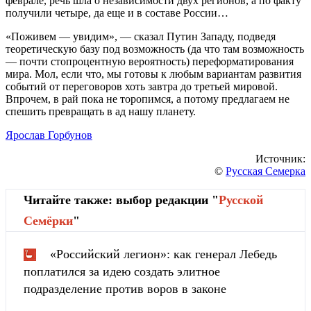
феврале, речь шла о независимости двух регионов, а по факту
получили четыре, да еще и в составе России…
«Поживем — увидим», — сказал Путин Западу, подведя
теоретическую базу под возможность (да что там возможность
— почти стопроцентную вероятность) переформатирования
мира. Мол, если что, мы готовы к любым вариантам развития
событий от переговоров хоть завтра до третьей мировой.
Впрочем, в рай пока не торопимся, а потому предлагаем не
спешить превращать в ад нашу планету.
Ярослав Горбунов
Источник:
©
Русская Семерка
Читайте также: выбор редакции "
Русской
Cемёрки
"
«Российский легион»: как генерал Лебедь
поплатился за идею создать элитное
подразделение против воров в законе