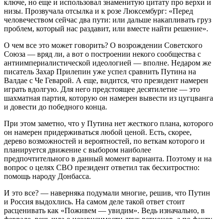
ключе, но еще и использовал знаменитую цитату про верхи и
низы. Прозвучала отсылка и к розе Люксембург: «Перед
человечеством сейчас два пути: или дальше накапливать груз
проблем, который нас раздавит, или вместе найти решение».
О чем все это может говорить? О возрождении Советского
Союза — вряд ли, а вот о построении некого сообщества с
антиимпериалистической идеологией — вполне. Недаром же
писатель Захар Прилепин уже успел сравнить Путина на
Валдае с Че Геварой. А еще, видится, что президент намерен
играть вдолгую. Для него предстоящее десятилетие — это
шахматная партия, которую он намерен вывести из цугцванга
и довести до победного конца.
При этом заметно, что у Путина нет жесткого плана, которого
он намерен придерживаться любой ценой. Есть, скорее,
дерево возможностей и вероятностей, по веткам которого и
планируется движение с выбором наиболее
предпочтительного в данный момент варианта. Поэтому и на
вопрос о целях СВО президент ответил так бесхитростно:
помощь народу Донбасса.
И это все? — наверняка подумали многие, решив, что Путин
и Россия выдохлись. На самом деле такой ответ стоит
расценивать как «Поживем — увидим». Ведь изначально, в