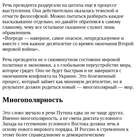
Речь президента раздергали на цитаты еще в процессе
выступления. Она действительно оказалась тезисной и
отчасти философской. Можно пытаться разбирать каждое
высказывание отдельно, но давайте обратимся к самому
главному, чему все остальное сказанное служит лишь
обрамлением.
«Впереди — наверное, самое опасное, непредсказуемое и
вместе с тем важное десятилетие со времен окончания Второй
мировой войны».
Речь президента не о сиюминутном состоянии мировой
политики и экономики, а о глобальном переустройстве мира,
которое грядет. Оно не будет быстрым и не завершится с
окончанием конфликта на Украине. Это болезненный
процесс, который займет как минимум десятилетие, но в
результате должен родиться новый — многополярный — мир.
Многополярность
Это слово звучало в речи Путина едва ли не чаще других.
Именно многополярность, а не смена диктата условного
Запада на гегемонию условного Востока должна лечь в
основу нового мирового порядка. И Россию в стремлении к
этому более справедливому и демократическому