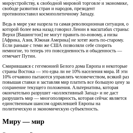
мироустройству, к свободной мировой торговле и экономике,
свободе развития стран и народов, президент
противопоставил космополитичному Западу.
Ведь в мире уже назрела та самая революционная ситуация, о
которой более века назад говорил Ленин в масштабах страны:
Верхи [Вашингтон] не могут править по-новому, а низы
[Африка, Азия, Южная Америка] не хотят жить по-старому.
Если раньше с теми же США позволяли себе спорить
немногие, то теперь это повседневность и обыденность —
отмечает Путин.
Смирившаяся с гегемонией Белого дома Европа и некоторые
страны Востока — это едва ли не 10% населения мира. И эти
10% отчаянно пытаются управлять человечеством, всякий раз
повышая ставки и заставляя мир платить все большую цену за
сохранение текущего положения. Альтернатива, которая
окончательно разрушит «коллективный Запад» и не даст
разрушить мир — многополярность, которая сейчас является
единственным шансом одряхлевшей Европы на
политическую и экономическую субъектность.
Миру — мир