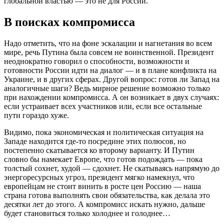
глобальной властью — это не для России.
В поисках компромисса
Надо отметить, что на фоне эскалации и нагнетания во всем
мире, речь Путина была совсем не воинственной. Президент
неоднократно говорил о способности, возможности и
готовности России идти на диалог — и в плане конфликта на
Украине, и в других сферах. Другой вопрос: готов ли Запад на
аналогичные шаги? Ведь мирное решение возможно только
при нахождении компромисса. А он возникает в двух случаях:
если устраивает всех участников или, если все остальные
пути гораздо хуже.
Видимо, пока экономическая и политическая ситуация на
Западе находится где-то посредине этих полюсов, но
постепенно скатывается ко второму варианту. И Путин
словно бы намекает Европе, что готов подождать — пока
толстый сохнет, худой — сдохнет. Не скатываясь напрямую до
энергоресурсных угроз, президент мягко намекнул, что
европейцам не стоит винить в росте цен Россию — наша
страна готова выполнять свои обязательства, как делала это
десятки лет до этого. А компромисс искать нужно, дальше
будет становиться только холоднее и голоднее…