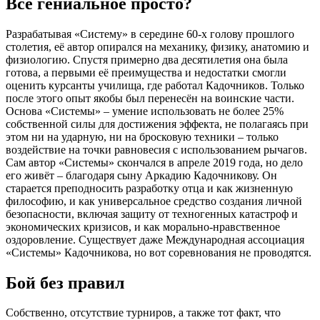
Всё гениальное просто?
Разрабатывая «Систему» в середине 60-х голову прошлого
столетия, её автор опирался на механику, физику, анатомию и
физиологию. Спустя примерно два десятилетия она была
готова, а первыми её преимущества и недостатки смогли
оценить курсанты училища, где работал Кадочников. Только
после этого опыт якобы был перенесён на воинские части.
Основа «Системы» – умение использовать не более 25%
собственной силы для достижения эффекта, не полагаясь при
этом ни на ударную, ни на бросковую техники – только
воздействие на точки равновесия с использованием рычагов.
Сам автор «Системы» скончался в апреле 2019 года, но дело
его живёт – благодаря сыну Аркадию Кадочникову. Он
старается преподносить разработку отца и как жизненную
философию, и как универсальное средство создания личной
безопасности, включая защиту от техногенных катастроф и
экономических кризисов, и как морально-нравственное
оздоровление. Существует даже Международная ассоциация
«Системы» Кадочникова, но вот соревнования не проводятся.
Бой без правил
Собственно, отсутствие турниров, а также тот факт, что