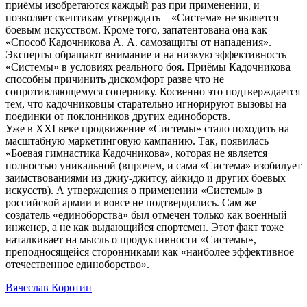
приёмы изобретаются каждый раз при применении, и
позволяет скептикам утверждать – «Система» не является
боевым искусством. Кроме того, запатентована она как
«Способ Кадочникова А. А. самозащиты от нападения».
Эксперты обращают внимание и на низкую эффективность
«Системы» в условиях реального боя. Приёмы Кадочникова
способны причинить дискомфорт разве что не
сопротивляющемуся сопернику. Косвенно это подтверждается
тем, что кадочниковцы старательно игнорируют вызовы на
поединки от поклонников других единоборств.
Уже в XXI веке продвижение «Системы» стало походить на
масштабную маркетинговую кампанию. Так, появилась
«Боевая гимнастика Кадочникова», которая не является
полностью уникальной (впрочем, и сама «Система» изобилует
заимствованиями из джиу-джитсу, айкидо и других боевых
искусств). А утверждения о применении «Системы» в
российской армии и вовсе не подтвердились. Сам же
создатель «единоборства» был отмечен только как военный
инженер, а не как выдающийся спортсмен. Этот факт тоже
наталкивает на мысль о продуктивности «Системы»,
преподносящейся сторонниками как «наиболее эффективное
отечественное единоборство».
Вячеслав Коротин