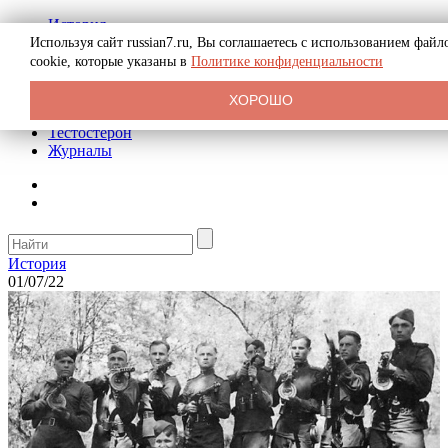
История
Биография
Используя сайт russian7.ru, Вы соглашаетесь с использованием файл
Криминал
cookie, которые указаны в
Политике конфиденциальности
Реклама на сайте
О сайте
ХОРОШО
Рекомендательные статьи
Тестостерон
Журналы
История
01/07/22