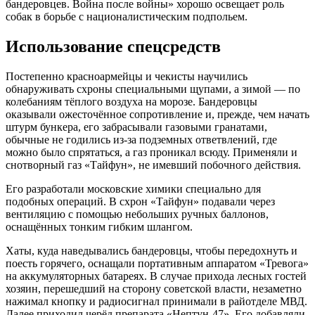
бандеровцев. Война после войны» хорошо освещает роль
собак в борьбе с националистическим подпольем.
Использование спецсредств
Постепенно красноармейцы и чекисты научились
обнаруживать схроны специальными щупами, а зимой — по
колебаниям тёплого воздуха на морозе. Бандеровцы
оказывали ожесточённое сопротивление и, прежде, чем начать
штурм бункера, его забрасывали газовыми гранатами,
обычные не годились из-за подземных ответвлений, где
можно было спрятаться, а газ проникал всюду. Применяли и
снотворный газ «Тайфун», не имевший побочного действия.
Его разработали московские химики специально для
подобных операций. В схрон «Тайфун» подавали через
вентиляцию с помощью небольших ручных баллонов,
оснащённых тонким гибким шлангом.
Хаты, куда наведывались бандеровцы, чтобы передохнуть и
поесть горячего, оснащали портативным аппаратом «Тревога»
на аккумуляторных батареях. В случае прихода лесных гостей
хозяин, перешедший на сторону советской власти, незаметно
нажимал кнопку и радиосигнал принимали в райотделе МВД.
Далее приходил черёд препарата «Нептун-47». Его добавляли