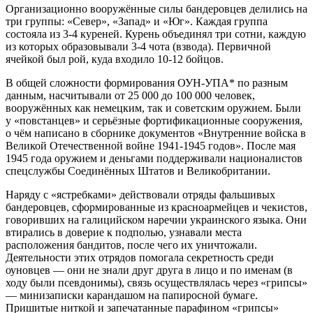
Организационно вооружённые силы бандеровцев делились на
три группы: «Север», «Запад» и «Юг». Каждая группа
состояла из 3-4 куреней. Курень объединял три сотни, каждую
из которых образовывали 3-4 чота (взвода). Первичной
ячейкой был рой, куда входило 10-12 бойцов.
В общей сложности формирования ОУН-УПА* по разным
данным, насчитывали от 25 000 до 100 000 человек,
вооружённых как немецким, так и советским оружием. Были
у «повстанцев» и серьёзные фортификационные сооружения,
о чём написано в сборнике документов «Внутренние войска в
Великой Отечественной войне 1941-1945 годов». После мая
1945 года оружием и деньгами поддерживали националистов
спецслужбы Соединённых Штатов и Великобритании.
Наряду с «ястребками» действовали отряды фальшивых
бандеровцев, сформированные из красноармейцев и чекистов,
говоривших на галицийском наречии украинского языка. Они
втирались в доверие к подполью, узнавали места
расположения бандитов, после чего их уничтожали.
Деятельности этих отрядов помогала секретность среди
оуновцев — они не знали друг друга в лицо и по именам (в
ходу были псевдонимы), связь осуществлялась через «грипсы»
— минизаписки карандашом на папиросной бумаге.
Пришитые ниткой и запечатанные парафином «грипсы»