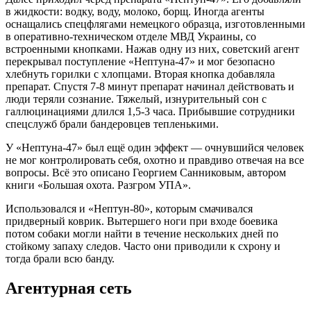
в жидкости: водку, воду, молоко, борщ. Иногда агенты
оснащались спецфлягами немецкого образца, изготовленными
в оперативно-техническом отделе МВД Украины, со
встроенными кнопками. Нажав одну из них, советский агент
перекрывал поступление «Нептуна-47» и мог безопасно
хлебнуть горилки с хлопцами. Вторая кнопка добавляла
препарат. Спустя 7-8 минут препарат начинал действовать и
люди теряли сознание. Тяжелый, изнурительный сон с
галлюцинациями длился 1,5-3 часа. Прибывшие сотрудники
спецслужб брали бандеровцев тепленькими.
У «Нептуна-47» был ещё один эффект — очнувшийся человек
не мог контролировать себя, охотно и правдиво отвечая на все
вопросы. Всё это описано Георгием Санниковым, автором
книги «Большая охота. Разгром УПА».
Использовался и «Нептун-80», которым смачивался
придверный коврик. Вытершего ноги при входе боевика
потом собаки могли найти в течение нескольких дней по
стойкому запаху следов. Часто они приводили к схрону и
тогда брали всю банду.
Агентурная сеть