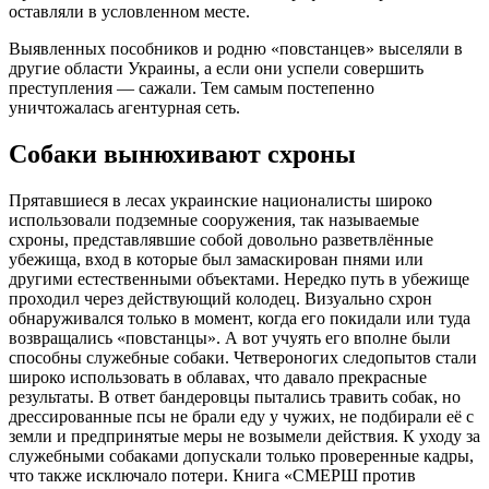
оставляли в условленном месте.
Выявленных пособников и родню «повстанцев» выселяли в
другие области Украины, а если они успели совершить
преступления — сажали. Тем самым постепенно
уничтожалась агентурная сеть.
Собаки вынюхивают схроны
Прятавшиеся в лесах украинские националисты широко
использовали подземные сооружения, так называемые
схроны, представлявшие собой довольно разветвлённые
убежища, вход в которые был замаскирован пнями или
другими естественными объектами. Нередко путь в убежище
проходил через действующий колодец. Визуально схрон
обнаруживался только в момент, когда его покидали или туда
возвращались «повстанцы». А вот учуять его вполне были
способны служебные собаки. Четвероногих следопытов стали
широко использовать в облавах, что давало прекрасные
результаты. В ответ бандеровцы пытались травить собак, но
дрессированные псы не брали еду у чужих, не подбирали её с
земли и предпринятые меры не возымели действия. К уходу за
служебными собаками допускали только проверенные кадры,
что также исключало потери. Книга «СМЕРШ против