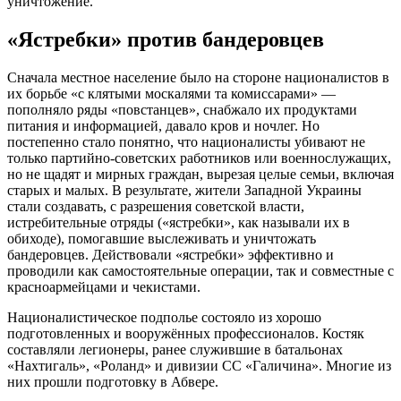
уничтожение.
«Ястребки» против бандеровцев
Сначала местное население было на стороне националистов в
их борьбе «с клятыми москалями та комиссарами» —
пополняло ряды «повстанцев», снабжало их продуктами
питания и информацией, давало кров и ночлег. Но
постепенно стало понятно, что националисты убивают не
только партийно-советских работников или военнослужащих,
но не щадят и мирных граждан, вырезая целые семьи, включая
старых и малых. В результате, жители Западной Украины
стали создавать, с разрешения советской власти,
истребительные отряды («ястребки», как называли их в
обиходе), помогавшие выслеживать и уничтожать
бандеровцев. Действовали «ястребки» эффективно и
проводили как самостоятельные операции, так и совместные с
красноармейцами и чекистами.
Националистическое подполье состояло из хорошо
подготовленных и вооружённых профессионалов. Костяк
составляли легионеры, ранее служившие в батальонах
«Нахтигаль», «Роланд» и дивизии СС «Галичина». Многие из
них прошли подготовку в Абвере.