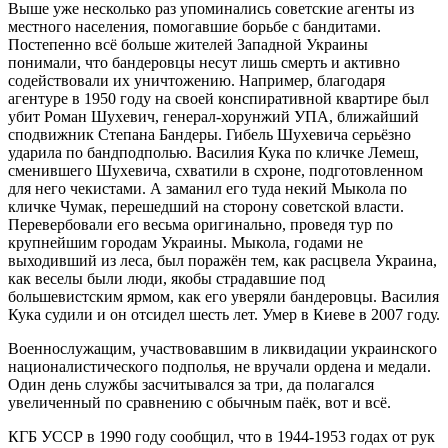
Выше уже несколько раз упоминались советские агенты из
местного населения, помогавшие борьбе с бандитами.
Постепенно всё больше жителей Западной Украины
понимали, что бандеровцы несут лишь смерть и активно
содействовали их уничтожению. Например, благодаря
агентуре в 1950 году на своей конспиративной квартире был
убит Роман Шухевич, генерал-хорунжий УПА, ближайший
сподвижник Степана Бандеры. Гибель Шухевича серьёзно
ударила по бандподполью. Василия Кука по кличке Лемеш,
сменившего Шухевича, схватили в схроне, подготовленном
для него чекистами. А заманил его туда некий Мыкола по
кличке Чумак, перешедший на сторону советской власти.
Перевербовали его весьма оригинально, проведя тур по
крупнейшим городам Украины. Мыкола, годами не
выходивший из леса, был поражён тем, как расцвела Украина,
как веселы были люди, якобы страдавшие под
большевистским ярмом, как его уверяли бандеровцы. Василия
Кука судили и он отсидел шесть лет. Умер в Киеве в 2007 году.
Военнослужащим, участвовавшим в ликвидации украинского
националистического подполья, не вручали ордена и медали.
Один день службы засчитывался за три, да полагался
увеличенный по сравнению с обычным паёк, вот и всё.
КГБ УССР в 1990 году сообщил, что в 1944-1953 годах от рук