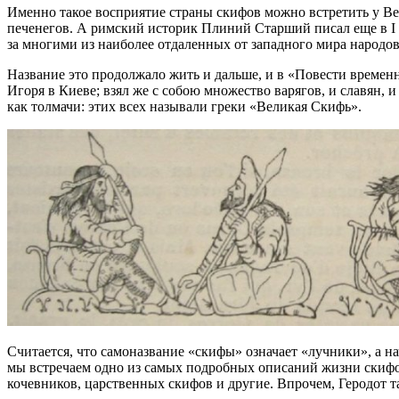
Именно такое восприятие страны скифов можно встретить у Вер
печенегов. А римский историк Плиний Старший писал еще в I 
за многими из наиболее отдаленных от западного мира народов
Название это продолжало жить и дальше, и в «Повести времен
Игоря в Киеве; взял же с собою множество варягов, и славян, и 
как толмачи: этих всех называли греки «Великая Скифь».
Считается, что самоназвание «скифы» означает «лучники», а н
мы встречаем одно из самых подробных описаний жизни скифов
кочевников, царственных скифов и другие. Впрочем, Геродот та