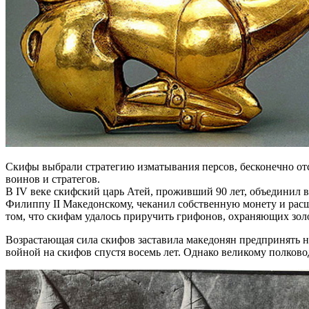
Скифы выбрали стратегию изматывания персов, бесконечно отс
воинов и стратегов.
В IV веке скифский царь Атей, проживший 90 лет, объединил в
Филиппу II Македонскому, чеканил собственную монету и расши
том, что скифам удалось приручить грифонов, охраняющих зол
Возрастающая сила скифов заставила македонян предпринять н
войной на скифов спустя восемь лет. Однако великому полков