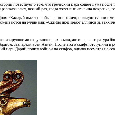
торий повествует о том, что греческий царь сошел с ума после то
ы рассказывают, всякий раз, когда хотят выпить вина покрепче, г
фов: «Каждый имеет по обычаю много жен; пользуются они ими 
смеиваются на эллинами: «Скифы презирают эллинов за вакхиче
лонизирующими окружающие их земли, античная литература богат
азом, завладели всей Азией. После этого скифы отступили в ре
дский царь Дарий пошел войной на скифов, однако несмотря на с