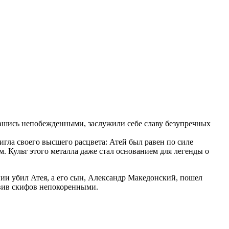
авшись непобежденными, заслужили себе славу безупречных
игла своего высшего расцвета: Атей был равен по силе
 Культ этого металла даже стал основанием для легенды о
ии убил Атея, а его сын, Александр Македонский, пошел
авив скифов непокоренными.