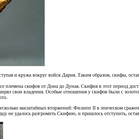
тупая и кружа вокруг войск Дария. Таким образом, скифы, ост
се племена скифов от Дона до Дуная. Скифия в этот период дост
рял свои владения. Особые отношения у скифов были с золотом.
ото.
есколько масштабных вторжений: Филипп II в эпическом сражен
одцу не удалось разгромить Скифию, и пришлось отступить, ост