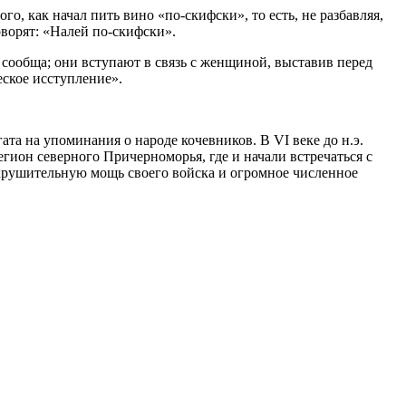
го, как начал пить вино «по-скифски», то есть, не разбавляя,
оворят: «Налей по-скифски».
сообща; они вступают в связь с женщиной, выставив перед
ское исступление».
а на упоминания о народе кочевников. В VI веке до н.э.
гион северного Причерноморья, где и начали встречаться с
окрушительную мощь своего войска и огромное численное