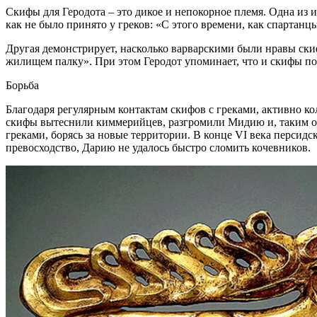
Скифы для Геродота – это дикое и непокорное племя. Одна из ис
как не было принято у греков: «С этого времени, как спартанц
Другая демонстрирует, насколько варварскими были нравы ски
жилищем палку». При этом Геродот упоминает, что и скифы по
Борьба
Благодаря регулярным контактам скифов с греками, активно ко
скифы вытеснили киммерийцев, разгромили Мидию и, таким обр
греками, борясь за новые территории. В конце VI века перси
превосходство, Дарию не удалось быстро сломить кочевников.