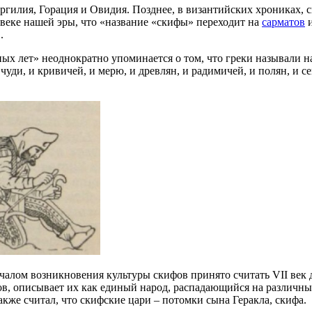
гилия, Горация и Овидия. Позднее, в византийских хрониках, ск
веке нашей эры, что «название «скифы» переходит на
сарматов
и
.
ных лет» неоднократно упоминается о том, что греки называли н
чуди, и кривичей, и мерю, и древлян, и радимичей, и полян, и се
ачалом возникновения культуры скифов принято считать VII век 
, описывает их как единый народ, распадающийся на различные
кже считал, что скифские цари – потомки сына Геракла, скифа.