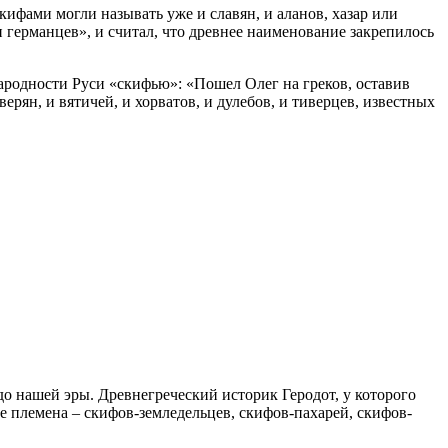
ифами могли называть уже и славян, и аланов, хазар или
 германцев», и считал, что древнее наименование закрепилось
ародности Руси «скифью»: «Пошел Олег на греков, оставив
верян, и вятичей, и хорватов, и дулебов, и тиверцев, известных
до нашей эры. Древнегреческий историк Геродот, у которого
 племена – скифов-земледельцев, скифов-пахарей, скифов-