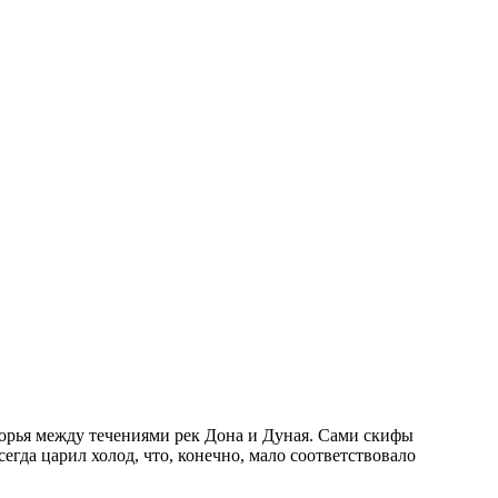
орья между течениями рек Дона и Дуная. Сами скифы
егда царил холод, что, конечно, мало соответствовало