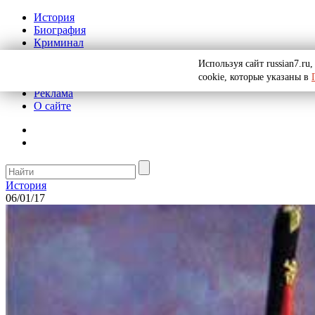
История
Биография
Криминал
СССР
Используя сайт russian7.r
Тайны
cookie, которые указаны в
Рекомендации
Реклама
О сайте
История
06/01/17