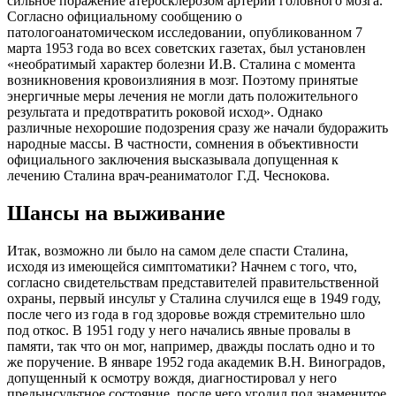
сильное поражение атеросклерозом артерий головного мозга.
Согласно официальному сообщению о
патологоанатомическом исследовании, опубликованном 7
марта 1953 года во всех советских газетах, был установлен
«необратимый характер болезни И.В. Сталина с момента
возникновения кровоизлияния в мозг. Поэтому принятые
энергичные меры лечения не могли дать положительного
результата и предотвратить роковой исход». Однако
различные нехорошие подозрения сразу же начали будоражить
народные массы. В частности, сомнения в объективности
официального заключения высказывала допущенная к
лечению Сталина врач-реаниматолог Г.Д. Чеснокова.
Шансы на выживание
Итак, возможно ли было на самом деле спасти Сталина,
исходя из имеющейся симптоматики? Начнем с того, что,
согласно свидетельствам представителей правительственной
охраны, первый инсульт у Сталина случился еще в 1949 году,
после чего из года в год здоровье вождя стремительно шло
под откос. В 1951 году у него начались явные провалы в
памяти, так что он мог, например, дважды послать одно и то
же поручение. В январе 1952 года академик В.Н. Виноградов,
допущенный к осмотру вождя, диагностировал у него
предынсультное состояние, после чего угодил под знаменитое