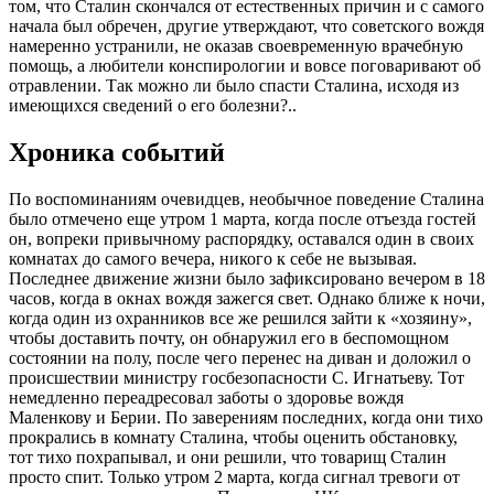
том, что Сталин скончался от естественных причин и с самого
начала был обречен, другие утверждают, что советского вождя
намеренно устранили, не оказав своевременную врачебную
помощь, а любители конспирологии и вовсе поговаривают об
отравлении. Так можно ли было спасти Сталина, исходя из
имеющихся сведений о его болезни?..
Хроника событий
По воспоминаниям очевидцев, необычное поведение Сталина
было отмечено еще утром 1 марта, когда после отъезда гостей
он, вопреки привычному распорядку, оставался один в своих
комнатах до самого вечера, никого к себе не вызывая.
Последнее движение жизни было зафиксировано вечером в 18
часов, когда в окнах вождя зажегся свет. Однако ближе к ночи,
когда один из охранников все же решился зайти к «хозяину»,
чтобы доставить почту, он обнаружил его в беспомощном
состоянии на полу, после чего перенес на диван и доложил о
происшествии министру госбезопасности С. Игнатьеву. Тот
немедленно переадресовал заботы о здоровье вождя
Маленкову и Берии. По заверениям последних, когда они тихо
прокрались в комнату Сталина, чтобы оценить обстановку,
тот тихо похрапывал, и они решили, что товарищ Сталин
просто спит. Только утром 2 марта, когда сигнал тревоги от