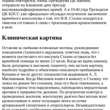
охраны повторился, члены Президиума ЦК наконец
отправили на Ближнюю дачу бригаду
высококвалифицированных врачей. А в 10:40 утра Президиум
ЦК КПСС уже официально обсуждал полученное заключение
врачебного консилиума о том, что И.В. Сталин находится в
тяжелом состоянии в связи с произошедшим кровоизлиянием
в мозг.
Клиническая картина
Оставляя за скобками возможные мотивы, руководившие
поведением сталинского окружения, отметим лишь, что с
момента постигшего его инсульта Сталин оставался без
врачебной помощи не менее 13 часов. Когда же врачи наконец
были допущены к высокому пациенту, они застали картину,
наиболее подробно и объективно описанную прибывшим в
Кунцево в числе других специалистов академиком А. Л.
Мясниковым. Когда Мясников вошел в комнату к Сталину, тот
лежал на диване без сознания, лицо его было перекошено, а
правая сторона тела парализована, наблюдались мерцательная
аритмия и прерывистое дыхание. По результатам осмотра и
проведенных анализов, консилиуму диагноз был вполне ясен:
кровоизлияние в левое полушарие мозга на почве
артериальной гипертонии и атеросклероза. Незамедлительно
было назначено необходимое лечение: введение препаратов