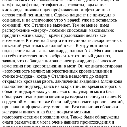
камфоры, кофеина, строфантина, глюкозы, вдыхание
кислорода, пиявки и для профилактики инфекционных
осложнений пенициллин. Однако пациент не приходил в
сознание, и на следующее утро у врачей уже не оставалось
сомнений, что Сталин не выживет. Тем не менее, имея
распоряжение «сверху» любыми способами максимально
продлить жизнь вождя, врачи продолжали делать все
возможное. К ночи на 4 марта интенсивность лекарственных
инъекций участилась до одной в час. К утру возникло
подозрение на инфаркт миокарда, однако А.Л. Мясников взял
на себя ответственность отбросить этот новый диагноз,
заявив, что наблюдал похожие электрокардиографические
изменения при кровоизлиянии в мозг. Он же диагностировал
«возможность мелких множественных кровоизлияний в
стенке желудка», когда у Сталина незадолго до смерти
открылась кровавая рвота. Заключения академика Мясникова
полностью подтвердились на вскрытии, во время которого в
области подкорковых узлов левого полушария мозга был
обнаружен очаг кровоизлияния размером со спелую сливу. В
сердечной мышце также были найдены очаги кровоизлияний,
признаки инфаркта отсутствовали. Вся слизистая оболочка
желудка и кишечника была покрыта мелкими
геморрагическими проявлениями. Также были обнаружены
очаги размягчения мозга очень давнего происхождения и