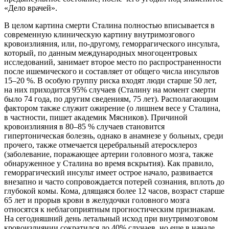
«Дело врачей».
В целом картина смерти Сталина полностью вписывается в
современную клиническую картину внутримозгового
кровоизлияния, или, по-другому, геморрагического инсульта,
который, по данным международных многоцентровых
исследований, занимает второе место по распространенности
после ишемического и составляет от общего числа инсультов
15–20 %. В особую группу риска входят люди старше 50 лет,
на них приходится 95% случаев (Сталину на момент смерти
было 74 года, по другим сведениям, 75 лет). Располагающим
фактором также служит ожирение (о лишнем весе у Сталина,
в частности, пишет академик Мясников). Причиной
кровоизлияния в 80–85 % случаев становится
гипертоническая болезнь, однако в анамнезе у больных, среди
прочего, также отмечается церебральный атеросклероз
(заболевание, поражающее артерии головного мозга, также
обнаруженное у Сталина во время вскрытия). Как правило,
геморрагический инсульт имеет острое начало, развивается
внезапно и часто сопровождается потерей сознания, вплоть до
глубокой комы. Кома, длящаяся более 12 часов, возраст старше
65 лет и прорыв крови в желудочки головного мозга
относятся к неблагоприятным прогностическим признакам.
На сегодняшний день летальный исход при внутримозговом
кровоизлиянии сократился до 40% случаев, но еще в начале