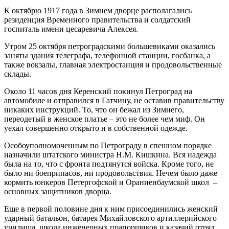
К октябрю 1917 года в Зимнем дворце располагались
резиденция Временного правительства и солдатский
госпиталь имени цесаревича Алексея.
Утром 25 октября петроградскими большевиками оказались
заняты здания телеграфа, телефонной станции, госбанка, а
также вокзалы, главная электростанция и продовольственные
склады.
Около 11 часов дня Керенский покинул Петроград на
автомобиле и отправился в Гатчину, не оставив правительству
никаких инструкций. То, что он бежал из Зимнего,
переодетый в женское платье – это не более чем миф. Он
уехал совершенно открыто и в собственной одежде.
Особоуполномоченным по Петрограду в спешном порядке
назначили штатского министра Н.М. Кишкина. Вся надежда
была на то, что с фронта подтянутся войска. Кроме того, не
было ни боеприпасов, ни продовольствия. Нечем было даже
кормить юнкеров Петергофской и Ораниенбаумской школ –
основных защитников дворца.
Еще в первой половине дня к ним присоединились женский
ударный батальон, батарея Михайловского артиллерийского
училища, школа инженерных прапорщиков и казачий отряд.