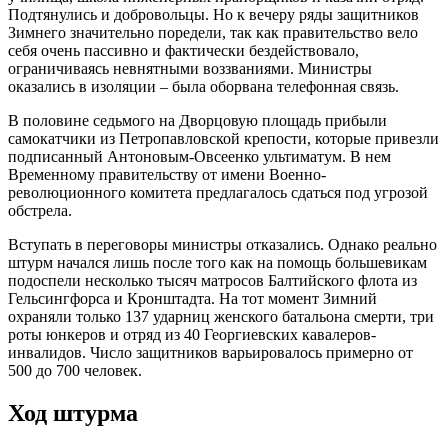
Подтянулись и добровольцы. Но к вечеру ряды защитников
Зимнего значительно поредели, так как правительство вело
себя очень пассивно и фактически бездействовало,
ограничиваясь невнятными воззваниями. Министры
оказались в изоляции – была оборвана телефонная связь.
В половине седьмого на Дворцовую площадь прибыли
самокатчики из Петропавловской крепости, которые привезли
подписанный Антоновым-Овсеенко ультиматум. В нем
Временному правительству от имени Военно-
революционного комитета предлагалось сдаться под угрозой
обстрела.
Вступать в переговоры министры отказались. Однако реально
штурм начался лишь после того как на помощь большевикам
подоспели несколько тысяч матросов Балтийского флота из
Гельсингфорса и Кронштадта. На тот момент Зимний
охраняли только 137 ударниц женского батальона смерти, три
роты юнкеров и отряд из 40 Георгиевских кавалеров-
инвалидов. Число защитников варьировалось примерно от
500 до 700 человек.
Ход штурма