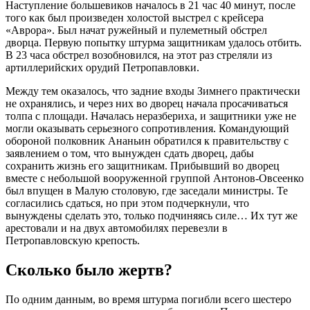
Наступление большевиков началось в 21 час 40 минут, после
того как был произведен холостой выстрел с крейсера
«Аврора». Был начат ружейный и пулеметный обстрел
дворца. Первую попытку штурма защитникам удалось отбить.
В 23 часа обстрел возобновился, на этот раз стреляли из
артиллерийских орудий Петропавловки.
Между тем оказалось, что задние входы Зимнего практически
не охранялись, и через них во дворец начала просачиваться
толпа с площади. Началась неразбериха, и защитники уже не
могли оказывать серьезного сопротивления. Командующий
обороной полковник Ананьин обратился к правительству с
заявлением о том, что вынужден сдать дворец, дабы
сохранить жизнь его защитникам. Прибывший во дворец
вместе с небольшой вооруженной группой Антонов-Овсеенко
был впущен в Малую столовую, где заседали министры. Те
согласились сдаться, но при этом подчеркнули, что
вынуждены сделать это, только подчиняясь силе… Их тут же
арестовали и на двух автомобилях перевезли в
Петропавловскую крепость.
Сколько было жертв?
По одним данным, во время штурма погибли всего шестеро