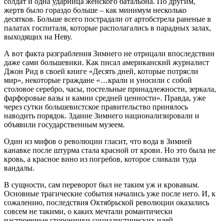
солдат и одна ударница женского батальона. По другим,
жертв было гораздо больше – как минимум несколько
десятков. Больше всего пострадали от артобстрела раненые в
палатах госпиталя, которые располагались в парадных залах,
выходящих на Неву.
А вот факта разграбления Зимнего не отрицали впоследствии
даже сами большевики. Как писал американский журналист
Джон Рид в своей книге «Десять дней, которые потрясли
мир», некоторые граждане «…крали и уносили с собой
столовое серебро, часы, постельные принадлежности, зеркала,
фарфоровые вазы и камни средней ценности». Правда, уже
через сутки большевистское правительство принялось
наводить порядок. Здание Зимнего национализировали и
объявили государственным музеем.
Один из мифов о революции гласит, что вода в Зимней
канавке после штурма стала красной от крови. Но это была не
кровь, а красное вино из погребов, которое сливали туда
вандалы.
В сущности, сам переворот был не таким уж и кровавым.
Основные трагические события начались уже после него. И, к
сожалению, последствия Октябрьской революции оказались
совсем не такими, о каких мечтали романтически
настроенные сторонники социалистических идей…