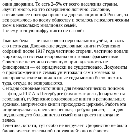
один дворянин. То есть 2–5% от всего населения страны.
Звучит много, но это совершенно логично: сословие,
составлявшее полтора процента дореволюционной России, за
век размылось по всему обществу и осталось генеалогическим
эхом в нескольких миллионах семей.
Почему точную цифру никто не назовёт
Главная беда — нет массового персонального учёта, и взять
его неоткуда. Дворянские родословные книги губернских
собраний после 1917 года частично сгорели, частично попали
в архивы, и систематизированы они только фрагментами.
Советские переписи сословную принадлежность не
фиксировали — её юридически не существовало. Документы
о происхождении в семьях уничтожали сами хозяева: за
«непролетарские корни» в иные годы можно было поехать
туда, откуда не возвращаются.
Сегодня основные источники для генеалогических поисков
— фонды РГИА в Петербурге (там лежат дела Департамента
герольдии), губернские родословные книги в региональных
архивах, метрические книги приходских церквей. Работа эта
индивидуальная, очень неспешная, требующая лет, — и для
подавляющего большинства семей она просто никогда не
велась.
Генетика, кстати, тут особо не выручает. Дворянство не было
биологически отдельной популяцией: оно всё время