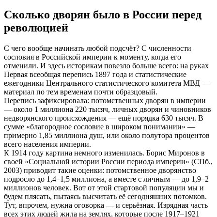
Сколько дворян было в России перед
революцией
С чего вообще начинать любой подсчёт? С численности
сословия в Российской империи к моменту, когда его
отменили. И здесь историкам повезло больше всего: на руках
Первая всеобщая перепись 1897 года и статистические
ежегодники Центрального статистического комитета МВД —
материал по тем временам почти образцовый.
Перепись зафиксировала: потомственных дворян в империи
— около 1 миллиона 220 тысяч, личных дворян и чиновников
недворянского происхождения — ещё порядка 630 тысяч. В
сумме «благородное сословие в широком понимании» —
примерно 1,85 миллиона душ, или около полутора процентов
всего населения империи.
К 1914 году картина немного изменилась. Борис Миронов в
своей «Социальной истории России периода империи» (СПб.,
2003) приводит такие оценки: потомственное дворянство
подросло до 1,4–1,5 миллиона, а вместе с личным — до 1,9–2
миллионов человек. Вот от этой стартовой популяции мы и
будем плясать, пытаясь высчитать её сегодняшних потомков.
Тут, впрочем, нужна оговорка — и серьёзная. Изрядная часть
всех этих людей жила на землях, которые после 1917–1921