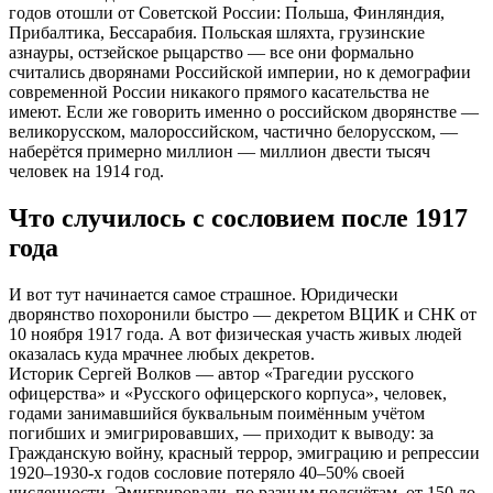
годов отошли от Советской России: Польша, Финляндия,
Прибалтика, Бессарабия. Польская шляхта, грузинские
азнауры, остзейское рыцарство — все они формально
считались дворянами Российской империи, но к демографии
современной России никакого прямого касательства не
имеют. Если же говорить именно о российском дворянстве —
великорусском, малороссийском, частично белорусском, —
наберётся примерно миллион — миллион двести тысяч
человек на 1914 год.
Что случилось с сословием после 1917
года
И вот тут начинается самое страшное. Юридически
дворянство похоронили быстро — декретом ВЦИК и СНК от
10 ноября 1917 года. А вот физическая участь живых людей
оказалась куда мрачнее любых декретов.
Историк Сергей Волков — автор «Трагедии русского
офицерства» и «Русского офицерского корпуса», человек,
годами занимавшийся буквальным поимённым учётом
погибших и эмигрировавших, — приходит к выводу: за
Гражданскую войну, красный террор, эмиграцию и репрессии
1920–1930-х годов сословие потеряло 40–50% своей
численности. Эмигрировали, по разным подсчётам, от 150 до