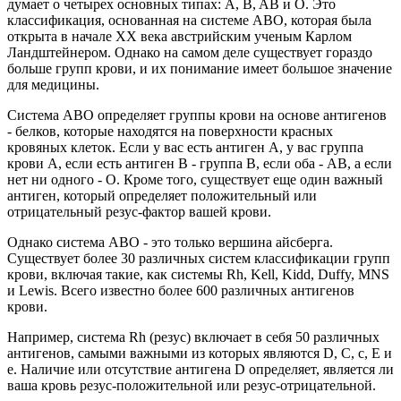
думает о четырех основных типах: A, B, AB и O. Это
классификация, основанная на системе ABO, которая была
открыта в начале XX века австрийским ученым Карлом
Ландштейнером. Однако на самом деле существует гораздо
больше групп крови, и их понимание имеет большое значение
для медицины.
Система ABO определяет группы крови на основе антигенов
- белков, которые находятся на поверхности красных
кровяных клеток. Если у вас есть антиген A, у вас группа
крови A, если есть антиген B - группа B, если оба - AB, а если
нет ни одного - O. Кроме того, существует еще один важный
антиген, который определяет положительный или
отрицательный резус-фактор вашей крови.
Однако система ABO - это только вершина айсберга.
Существует более 30 различных систем классификации групп
крови, включая такие, как системы Rh, Kell, Kidd, Duffy, MNS
и Lewis. Всего известно более 600 различных антигенов
крови.
Например, система Rh (резус) включает в себя 50 различных
антигенов, самыми важными из которых являются D, C, c, E и
e. Наличие или отсутствие антигена D определяет, является ли
ваша кровь резус-положительной или резус-отрицательной.