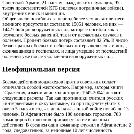
Советской Армии, 21 тысячу гражданских служащих, 95
тысяч представителей КГБ (включая пограничные войска),
внутренних войск и милиции.
Общее число погибших за период более чем девятилетнего
военного присутствия составило 15051 человек, из них —
14427 бойцов вооруженных сил, которые погибли как в
результате боевых ранений, так и от несчастных случаев и
болезней. Процент боевых потерь составляет 82,5%. В число
безвозвратных боевых и небоевых потерь включены и лица,
скончавшиеся в госпиталях, и лица умершие от последствий
болезней уже после увольнения из вооруженных сил.
Неофициальная версия
Боевые действия моджахедов против советских солдат
отличались особой жестокостью. Например, авторы книги
"Сражения, изменившие ход истории: 1945-2004" делают
следующие расчеты. Так как противники считали русских
«интервентами и оккупантами», то при подсчете убитых
около 5 тысяч в год – в день на афганской войне погибали 13
человек. В Афганистане было 180 военных городков, 788
командиров батальонов приняло участие в военных
действиях. В среднем один командир служил в Афганистане 2
года, следовательно, за неполные 10 лет численность