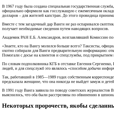
В 1967 году была создана специальная государственная служба
официально оформили как госслужащую с ежемесячным окладом 
долларов – для жителей капстран. До этого провидица принима
Вместе с тем загадочный дар Ванги не раз оспаривался скепт
получает необходимые сведения путем наводящих вопросов.
Академик РАН Е.Б. Александров, возглавлявший Комиссию по б
«Знаете, кто на Вангу молился больше всего? Таксисты, офиц
охотно собирали для Ванги предварительную информацию: откуд
Помогали с досье на клиентов и спецслужбы, под прикрытием 
По словам подполковника КГБ в отставке Евгения Сергиенко, В
людей, и для спецслужб это являлось «способом добычи инфор
Так, работавший в 1985—1989 годах собственным корреспонде
предсказала женщине, что она никогда не выйдет замуж и детей 
В 1991 году Ванга заявила по поводу советских журналистов 
выяснилось, что оба были расстреляны по обвинению в шпион
Некоторых пророчеств, якобы сделанны