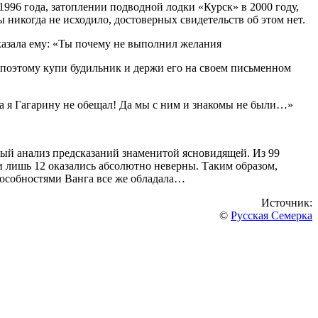
996 года, затоплении подводной лодки «Курск» в 2000 году,
ы никогда не исходило, достоверных свидетельств об этом нет.
казала ему: «Ты почему не выполнил желания
 поэтому купи будильник и держи его на своем письменном
а я Гагарину не обещал! Да мы с ним и знакомы не были…»
ный анализ предсказаний знаменитой ясновидящей. Из 99
 лишь 12 оказались абсолютно неверны. Таким образом,
пособностями Ванга все же обладала…
Источник:
©
Русская Семерка