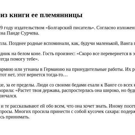
м из книги ее племянницы
году издательством «Болгарский писатель». Согласно изложенн
ина Панде Сурчева.
лепла. Позднее родные вспоминали, как, будучи маленькой, Ванга
дник на белом коне. Гость произнес: «Скоро все перевернется в 
егда помогу тебе».
рмию или угнаны в Германию на принудительные работы. Их род
тот нет, этот вернется тогда-то…
е, за ее пределы. Люди со своими бедами ехали к Ванге со всех к
ворила: «Растет твоя держава, распростерлась она широко, но бу
ончался.
и те рассказывают ей обо всем, что она хочет знать. Иному пос
опросы. Многих просила принести с собой кусочек сахара: подер
ась принимать.