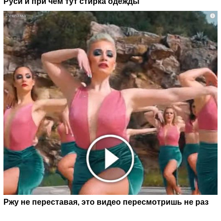
Руси и при чем тут стирка одежды
i
Ржу не переставая, это видео пересмотришь не раз