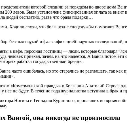
, представители которой следили за порядком во дворе дома Ван
200 левов. Была установлена фиксированная оплата за визит к 
ла людей бесплатно, разве что брала подарки…
иками. Ходили слухи, что болгарские спецслужбы помогают Ванг
орьбе с лженаукой и фальсификацией научных исследований, пи
ианты в кафе, персонал гостиниц — люди, которые благодаря “я
а человек приехал, зачем, на что надеется. А Ванга потом эти 
которых работал государственный бренд».
анга часто ошибалась, но это старались не разглашать, так как
мации».
нтом «Комсомольской правды» в Болгарии Анатолий Строев одна
у нее не будет. В течение года журналистка вступила в брак и пр
Виктора Ногина и Геннадия Куринного, пропавших во время войн
аже.
х Вангой, она никогда не произносила