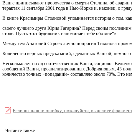
Ванге приписывают пророчества о смерти Сталина, об аварии в
терактах 11 сентября 2001 года в Нью-Йорке и, наконец, о гря
В книге Красимиры Стояновой упоминается история о том, как 
своего лучшего друга Юрия Гагарина? Перед своим последним 
столе. Пусть этот будильник напоминает тебе обо мне“».
Между тем Анатолий Строев лично попросил Тихонова прокомм
Количество верных предсказаний, сделанных Вангой, немного
Несколько лет назад соотечественник Ванги, социолог Величко
сообщений Ванги, проанализированных Добрияновым, 43 полно
количество точных «попаданий» составляло около 70%. Это не
Читайте также