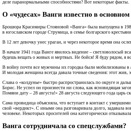
деле паранормальными способностями? Вот некоторые факты.
О «чудесах» Ванги известно в основно
Брошюра Красимиры Стояновой «Ванга» была выпущена в 1989 
в югославском городе Струмица, в семье болгарского крестьян
В 12 лет девочку унес ураган, и через некоторое время она ос
В начале 1941 года Ванге явилось видение – светловолосый вса
будешь вещать о живых и мертвых. Не бойся! Я буду рядом, я вс
В войну почти все мужчины их городка были мобилизованы в а
И молодая женщина всегда давала точные сведения: этот жив, э
Слава о «колдунье» быстро распространилась по округе и дальш
Борис. Не успел он произнести ни слова, как ясновидящая заго
Помяни дату – 28 августа!» 28 августа следующего года царь ск
Сама провидица объясняла, что вступает в контакт с умершими 
свой «вердикт». С иными она разговаривала долго, задавала в
человеке. Некоторых просителей она категорически отказывал
Ванга сотрудничала со спецслужбами?