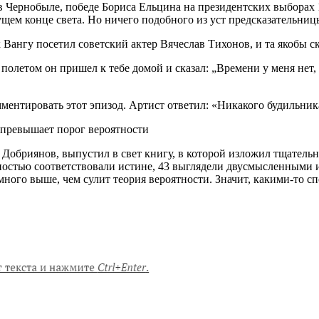
 Чернобыле, победе Бориса Ельцина на президентских выборах 1
дущем конце света. Но ничего подобного из уст предсказательниц
Вангу посетил советский актер Вячеслав Тихонов, и та якобы с
полетом он пришел к тебе домой и сказал: „Времени у меня нет,
ентировать этот эпизод. Артист ответил: «Никакого будильник
 превышает порог вероятности
 Добриянов, выпустил в свет книгу, в которой изложил тщатель
стью соответствовали истине, 43 выглядели двусмысленными и
много выше, чем сулит теория вероятности. Значит, какими-то с