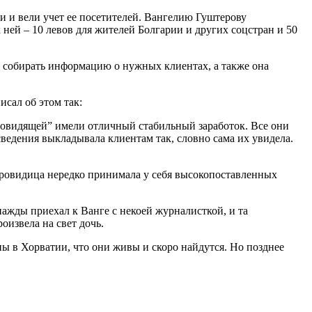
ги и вели учет ее посетителей. Вангелию Гуштерову
ней – 10 левов для жителей Болгарии и других соцстран и 50
е собирать информацию о нужных клиентах, а также она
сал об этом так:
сновидящей” имели отличный стабильный заработок. Все они
сведения выкладывала клиентам так, словно сама их увидела.
 провидица нередко принимала у себя высокопоставленных
жды приехал к Ванге с некоей журналисткой, и та
оизвела на свет дочь.
ы в Хорватии, что они живы и скоро найдутся. Но позднее