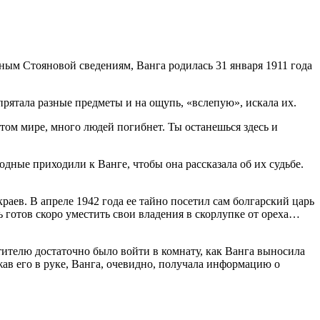
ым Стояновой сведениям, Ванга родилась 31 января 1911 года
 прятала разные предметы и на ощупь, «вслепую», искала их.
этом мире, много людей погибнет. Ты останешься здесь и
ные приходили к Ванге, чтобы она рассказала об их судьбе.
раев. В апреле 1942 года ее тайно посетил сам болгарский царь
дь готов скоро уместить свои владения в скорлупке от ореха…
етителю достаточно было войти в комнату, как Ванга выносила
жав его в руке, Ванга, очевидно, получала информацию о