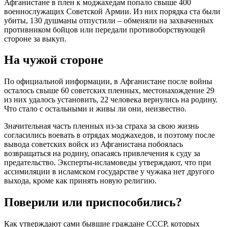
Афганистане в плен к моджахедам попало свыше 400
военнослужащих Советской Армии. Из них порядка ста были
убиты, 130 душманы отпустили – обменяли на захваченных
противником бойцов или передали противоборствующей
стороне за выкуп.
На чужой стороне
По официальной информации, в Афганистане после войны
осталось свыше 60 советских пленных, местонахождение 29
из них удалось установить, 22 человека вернулись на родину.
Что стало с остальными и живы ли они, неизвестно.
Значительная часть пленных из-за страха за свою жизнь
согласились воевать в отрядах моджахедов, и поэтому после
вывода советских войск из Афганистана побоялась
возвращаться на родину, опасаясь привлечения к суду за
предательство. Эксперты-исламоведы утверждают, что при
ассимиляции в исламском государстве у чужака нет другого
выхода, кроме как принять новую религию.
Поверили или приспособились?
Как утверждают сами бывшие граждане СССР, которых