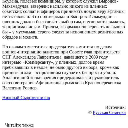
Коулана, полевые командиры, у которых служил Выродов-
Махамадулла, заверяли: насильно никого из пленных
советских солдат и офицеров принимать новую веру афганцы
не заставляли. Это подтверждал и Быстров-Исламуддин –
пленник должен был сделать выбор сам, и если хотел выжить,
то принимал ислам. Причем, «формально» веровать не вышло
бы – у мусульман строго следят за исполнением религиозных
обрядов и молитв.
По словам заместителя председателя комитета по делам
воинов-интернационалистов при Совете глав правительств
СНГ Александра Лаврентьева, дававшего в 2009 году
интервью «Коммерсанту», у пленных, долгое время
пребывавших в неволе, не было другого выбора, кроме как
принять ислам – в противном случае их бы просто убили.
Аналогичной точки зрения придерживался и руководитель
союза ветеранов Афганистана крымского Красноперекопска
Валентин Ровнер.
Николай Сыромятников
Источник:
©
Русская Семерка
Читайте также