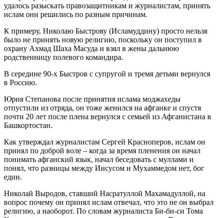
удалось разыскать правозащитникам и журналистам, принять
ислам они решились по разным причинам.
К примеру, Николаю Быстрову (Исламуддину) просто нельзя
было не принять новую религию, поскольку он поступил в
охрану Ахмад Шаха Масуда и взял в жены дальнюю
родственницу полевого командира.
В середине 90-х Быстров с супругой и тремя детьми вернулся
в Россию.
Юрия Степанова после принятия ислама моджахеды
отпустили из отряда, он тоже женился на афганке и спустя
почти 20 лет после плена вернулся с семьей из Афганистана в
Башкортостан.
Как утверждал журналистам Сергей Красноперов, ислам он
принял по доброй воле – когда за время пленения он начал
понимать афганский язык, начал беседовать с муллами и
понял, что разницы между Иисусом и Мухаммедом нет, бог
един.
Николай Выродов, ставший Насратуллой Махамадуллой, на
вопрос почему он принял ислам отвечал, что это не он выбрал
религию, а наоборот. По словам журналиста Би-би-си Тома