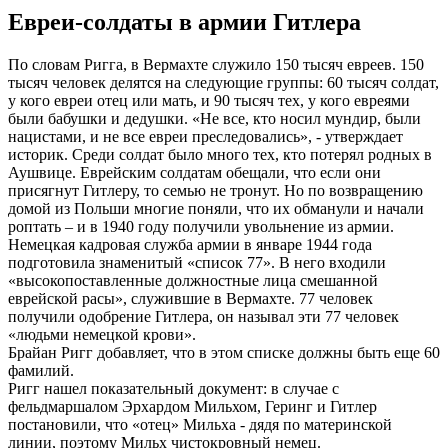
Евреи-солдаты в армии Гитлера
По словам Ригга, в Вермахте служило 150 тысяч евреев. 150
тысяч человек делятся на следующие группы: 60 тысяч солдат,
у кого евреи отец или мать, и 90 тысяч тех, у кого евреями
были бабушки и дедушки. «Не все, кто носил мундир, были
нацистами, и не все евреи преследовались», - утверждает
историк. Среди солдат было много тех, кто потерял родных в
Аушвице. Еврейским солдатам обещали, что если они
присягнут Гитлеру, то семью не тронут. Но по возвращению
домой из Польши многие поняли, что их обманули и начали
роптать – и в 1940 году получили увольнение из армии.
Немецкая кадровая служба армии в январе 1944 года
подготовила знаменитый «список 77». В него входили
«высокопоставленные должностные лица смешанной
еврейской расы», служившие в Вермахте. 77 человек
получили одобрение Гитлера, он называл эти 77 человек
«людьми немецкой крови».
Брайан Ригг добавляет, что в этом списке должны быть еще 60
фамилий.
Ригг нашел показательный документ: в случае с
фельдмаршалом Эрхардом Мильхом, Геринг и Гитлер
постановили, что «отец» Мильха - дядя по материнской
линии, поэтому Мильх чистокровный немец.