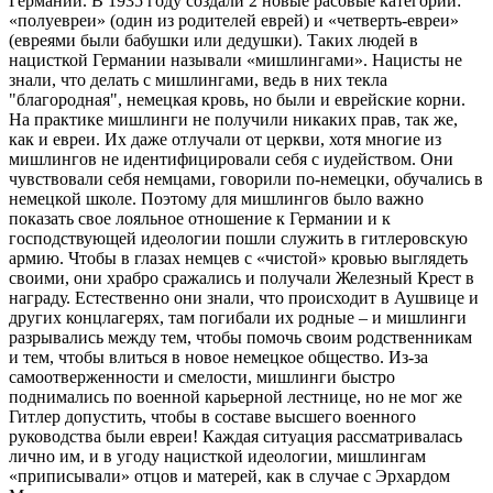
Германии. В 1935 году создали 2 новые расовые категории:
«полуевреи» (один из родителей еврей) и «четверть-евреи»
(евреями были бабушки или дедушки). Таких людей в
нацисткой Германии называли «мишлингами». Нацисты не
знали, что делать с мишлингами, ведь в них текла
"благородная", немецкая кровь, но были и еврейские корни.
На практике мишлинги не получили никаких прав, так же,
как и евреи. Их даже отлучали от церкви, хотя многие из
мишлингов не идентифицировали себя с иудейством. Они
чувствовали себя немцами, говорили по-немецки, обучались в
немецкой школе. Поэтому для мишлингов было важно
показать свое лояльное отношение к Германии и к
господствующей идеологии пошли служить в гитлеровскую
армию. Чтобы в глазах немцев с «чистой» кровью выглядеть
своими, они храбро сражались и получали Железный Крест в
награду. Естественно они знали, что происходит в Аушвице и
других концлагерях, там погибали их родные – и мишлинги
разрывались между тем, чтобы помочь своим родственникам
и тем, чтобы влиться в новое немецкое общество. Из-за
самоотверженности и смелости, мишлинги быстро
поднимались по военной карьерной лестнице, но не мог же
Гитлер допустить, чтобы в составе высшего военного
руководства были евреи! Каждая ситуация рассматривалась
лично им, и в угоду нацисткой идеологии, мишлингам
«приписывали» отцов и матерей, как в случае с Эрхардом