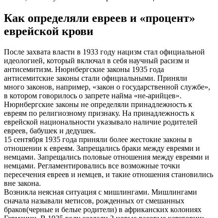
Как определяли евреев и «процент»
еврейской крови
После захвата власти в 1933 году нацизм стал официальной
идеологией, который включал в себя научный расизм и
антисемитизм. Нюрнбергские законы 1935 года
антисемитские законы стали официальными. Приняли
много законов, например, «закон о государственной службе»,
в котором говорилось о запрете найма «не-арийцев».
Нюрнбергские законы не определяли принадлежность к
евреям по религиозному признаку. На принадлежность к
еврейской национальности указывало наличие родителей
евреев, бабушек и дедушек.
15 сентября 1935 года приняли более жестокие законы в
отношении к евреям. Запрещались браки между евреями и
немцами. Запрещались половые отношения между евреями и
немцами. Регламентировались все возможные точки
пересечения евреев и немцев, и такие отношения становились
вне закона.
Возникла неясная ситуация с мишлингами. Мишлингами
сначала называли метисов, рожденных от смешанных
браков(черные и белые родители) в африканских колониях