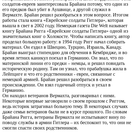
солдатов-евреев заинтересовала Брайана потому, что один из
его предков был убит в Аушвице, а другой служил в
Вермахте. Брайан решил разобраться в этом вопросе. Итогом
работы стала книга «Еврейские солдаты Гитлера», которая
вышла в свет в 2002 году. Немецкая газета Die Welt называет
книгу Брайана Ригга «Еврейские солдаты Гитлера» одной из
значительных книг о Холокосте. Чтобы написать книгу, автор
проделал большую работу: в 1994 году Ригг начал собирать
материал. Он ездил в Швецию, Турцию, Израиль, Канаду.
Брайан выиграл стипендию для обучения в Кембридже, и во
время летних каникул поехал в Германию. Он знал, что по
материнской линии его предки – немцы, и решил повидать
историческую родину. Там он узнал, что прабабушка жила в
Лейпциге и что его родственники - евреи, связанные с
немецкой армией. Брайан решил разобраться в своем
происхождении. Он взял годичный отпуск и уехал в
Германию.
Он находил ветеранов Вермахта, разговаривал с ними.
Некоторые впервые заговорили о своем прошлом с Риггом,
ведь историк затрагивал больную тему. В некоторых случаях
даже семьи ветеранов были не в курсе прошлого. По словам
Брайана Ригга, ветераны Вермахта не испытывают вину по
поводу службы в армии Гитлера – их беспокоит то, что они не
смогли спасти своих родственников.