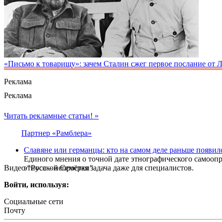
«Письмо к товарищу»: зачем Сталин сжег первое послание от 
Реклама
Реклама
Читать рекламные статьи! »
Партнер «Рамблера»
Славяне или германцы: кто на самом деле раньше появил
Единого мнения о точной дате этнографического самоопр
Видео "Русской Семёрки"
этноса – непростая задача даже для специалистов.
Войти, используя:
Социальные сети
Почту