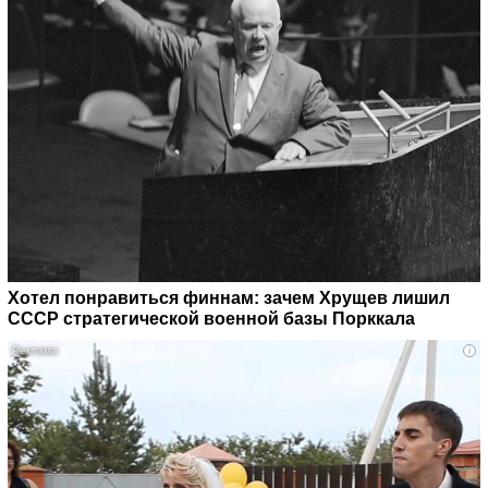
Хотел понравиться финнам: зачем Хрущев лишил
СССР стратегической военной базы Порккала
i