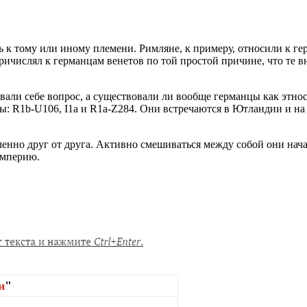
 тому или иному племени. Римляне, к примеру, относили к герм
ичислял к германцам венетов по той простой причине, что те в
али себе вопрос, а существовали ли вообще германцы как этнос?
ы: R1b-U106, I1a и R1a-Z284. Они встречаются в Ютландии и на
нно друг от друга. Активно смешиваться между собой они начали
империю.
и
"