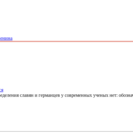
Ленина
ся
еделения славян и германцев у современных ученых нет: обозн