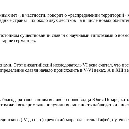
нных лет», в частности, говорит о «распределении территорий»
дные страны - их около двух десятков - а в числе новых обитате
отопном существовании славян с научными гипотезами о возможн
остарше германцев.
енами. Этот византийский исследователь VI века считал, что пр
пределение славян начало происходить в V-VI веках. А к XIII в
э. благодаря завоеваниям великого полководца Юлия Цезаря, кот
 том же I веке римляне получили возможность наблюдать и впо
донского (IV до н. э.) греческий мореплаватель Пифей, путеше