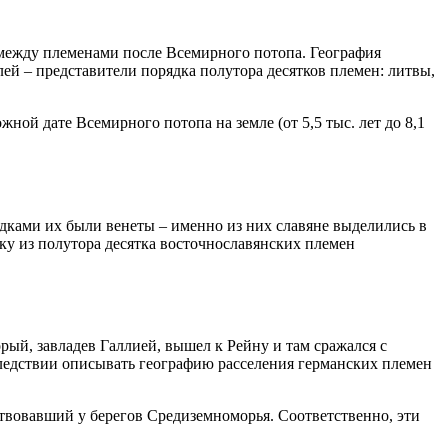
 между племенами после Всемирного потопа. География
лей – представители порядка полутора десятков племен: литвы,
ой дате Всемирного потопа на земле (от 5,5 тыс. лет до 8,1
едками их были венеты – именно из них славяне выделились в
еку из полутора десятка восточнославянских племен
орый, завладев Галлией, вышел к Рейну и там сражался с
следствии описывать географию расселения германских племен
ствовавший у берегов Средиземноморья. Соответственно, эти