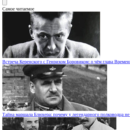
Самое читаемое
Встреча Керенского с Генрихом Боровиком: о чём глава Времен
Тайна маршала Блюхера: почему у легендарного полководца н