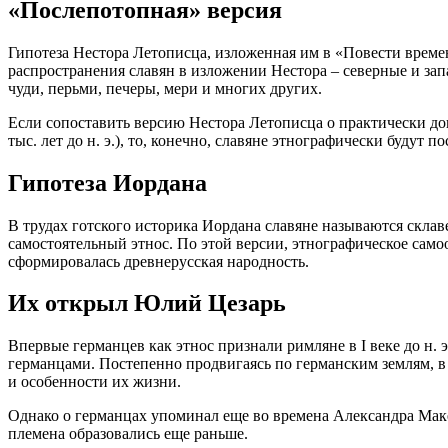
«Послепотопная» версия
Гипотеза Нестора Летописца, изложенная им в «Повести време
распространения славян в изложении Нестора – северные и запа
чуди, перьми, печеры, мери и многих других.
Если сопоставить версию Нестора Летописца о практически доп
тыс. лет до н. э.), то, конечно, славяне этнографически будут п
Гипотеза Иордана
В трудах готского историка Иордана славяне называются склав
самостоятельный этнос. По этой версии, этнографическое самоо
сформировалась древнерусская народность.
Их открыл Юлий Цезарь
Впервые германцев как этнос признали римляне в I веке до н. 
германцами. Постепенно продвигаясь по германским землям, в
и особенности их жизни.
Однако о германцах упоминал еще во времена Александра Маке
племена образовались еще раньше.