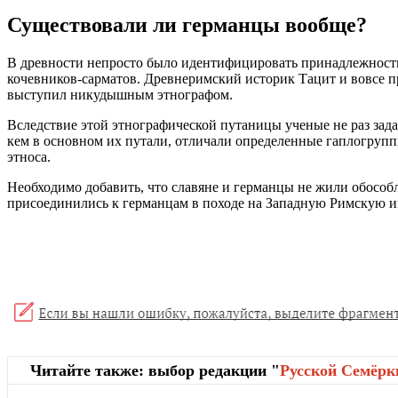
Существовали ли германцы вообще?
В древности непросто было идентифицировать принадлежность к
кочевников-сарматов. Древнеримский историк Тацит и вовсе пр
выступил никудышным этнографом.
Вследствие этой этнографической путаницы ученые не раз задав
кем в основном их путали, отличали определенные гаплогрупп
этноса.
Необходимо добавить, что славяне и германцы не жили обособле
присоединились к германцам в походе на Западную Римскую 
Читайте также: выбор редакции "
Русской Cемёрк