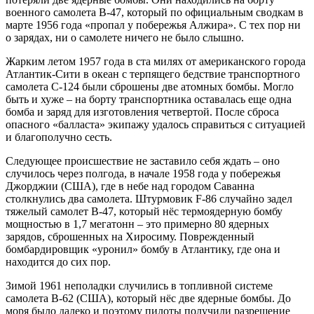
военного самолета B-47, который по официальным сводкам в
марте 1956 года «пропал у побережья Алжира». С тех пор ни
о зарядах, ни о самолете ничего не было слышно.
Жарким летом 1957 года в ста милях от американского города
Атлантик-Сити в океан с терпящего бедствие транспортного
самолета C-124 были сброшены две атомных бомбы. Могло
быть и хуже – на борту транспортника оставалась еще одна
бомба и заряд для изготовления четвертой. После сброса
опасного «балласта» экипажу удалось справиться с ситуацией
и благополучно сесть.
Следующее происшествие не заставило себя ждать – оно
случилось через полгода, в начале 1958 года у побережья
Джорджии (США), где в небе над городом Саванна
столкнулись два самолета. Штурмовик F-86 случайно задел
тяжелый самолет B-47, который нёс термоядерную бомбу
мощностью в 1,7 мегатонн – это примерно 80 ядерных
зарядов, сброшенных на Хиросиму. Поврежденный
бомбардировщик «уронил» бомбу в Атлантику, где она и
находится до сих пор.
Зимой 1961 неполадки случились в топливной системе
самолета B-62 (США), который нёс две ядерные бомбы. До
моря было далеко и поэтому пилоты получили разрешение