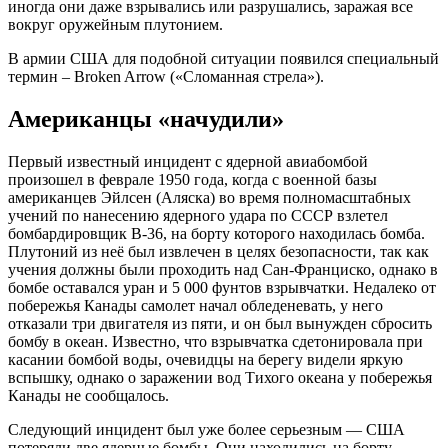
иногда они даже взрывались или разрушались, заражая все
вокруг оружейным плутонием.
В армии США для подобной ситуации появился специальный
термин – Broken Arrow («Сломанная стрела»).
Американцы «начудили»
Первый известный инцидент с ядерной авиабомбой
произошел в феврале 1950 года, когда с военной базы
американцев Эйлсен (Аляска) во время полномасштабных
учений по нанесению ядерного удара по СССР взлетел
бомбардировщик B-36, на борту которого находилась бомба.
Плутоний из неё был извлечен в целях безопасности, так как
учения должны были проходить над Сан-Франциско, однако в
бомбе оставался уран и 5 000 фунтов взрывчатки. Недалеко от
побережья Канады самолет начал обледеневать, у него
отказали три двигателя из пяти, и он был вынужден сбросить
бомбу в океан. Известно, что взрывчатка сдетонировала при
касании бомбой воды, очевидцы на берегу видели яркую
вспышку, однако о заражении вод Тихого океана у побережья
Канады не сообщалось.
Следующий инцидент был уже более серьезным — США
потеряли две ядерные бомбы. Они находились на борту