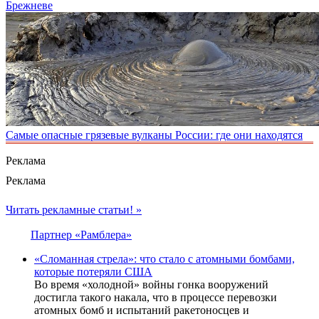
Брежневе
Самые опасные грязевые вулканы России: где они находятся
Реклама
Реклама
Читать рекламные статьи! »
Партнер «Рамблера»
«Сломанная стрела»: что стало с атомными бомбами,
которые потеряли США
Во время «холодной» войны гонка вооружений
достигла такого накала, что в процессе перевозки
атомных бомб и испытаний ракетоносцев и