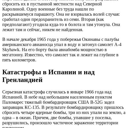
сбросить их в пустынной местности над Северной
Каролиной. Одну военные без труда нашли по
раскрывшемуся парашюту. Она не взорвалась волей случая:
сработал один предохранитель из семи. Вторая (как
предполагают) угодила куда-то в болота и там утонула. Она
лежит там и сейчас, никем не найденная.
В начале декабря 1965 года у побережья Окинавы с палубы
американского авианосца упал в воду и затонул самолет A-4
Skyhawk. На его борту была авиабомба мощностью в
мегатонну. Известно, что самолет так и лежит на глубине в
пять километров.
Катастрофы в Испании и над
Гренландией
Серьезная катастрофа случилась в январе 1966 года над
Испанией. В небе над небольшим населенным пунктом
Паломарес тяжелый бомбардировщик США B-52G задел
заправщик КС-135. В результате бомбардировщику пришлось
сбросить четыре ядерные бомбы, три из них упали на землю, а
одна – в океан. Причем, две бомбы, упавшие у поселка,
разрушились, произошло частичное заражение территории
плутонием.