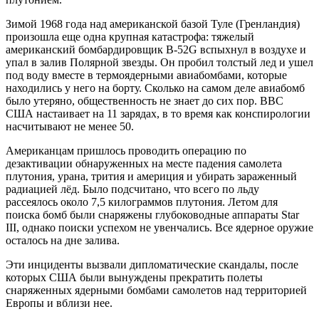
Зимой 1968 года над американской базой Туле (Гренландия)
произошла еще одна крупная катастрофа: тяжелый
американский бомбардировщик B-52G вспыхнул в воздухе и
упал в залив Полярной звезды. Он пробил толстый лед и ушел
под воду вместе в термоядерными авиабомбами, которые
находились у него на борту. Сколько на самом деле авиабомб
было утеряно, общественность не знает до сих пор. ВВС
США настаивает на 11 зарядах, в то время как конспирологии
насчитывают не менее 50.
Американцам пришлось проводить операцию по
дезактивации обнаруженных на месте падения самолета
плутония, урана, трития и америция и убирать зараженный
радиацией лёд. Было подсчитано, что всего по льду
рассеялось около 7,5 килограммов плутония. Летом для
поиска бомб были снаряжены глубоководные аппараты Star
III, однако поиски успехом не увенчались. Все ядерное оружие
осталось на дне залива.
Эти инциденты вызвали дипломатические скандалы, после
которых США были вынуждены прекратить полеты
снаряженных ядерными бомбами самолетов над территорией
Европы и вблизи нее.