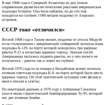
В мае 1968 года в Северной Атлантике ко дну пошла
снаряженная двумя баллистическими ракетами американская
подлодка Scorpion. Она была найдена, но до сих пор
находится на глубине 3 000 метров недалеко от Азорских
островов.
СССР тоже «отличился»
Весной 1968 года в Тихом океане, недалеко от атолла Мидуэй
из-за столкновения с американской субмариной затонула наша
подлодка К-129, на борту которой находились три ядерные
ракеты Р-21 и несколько ядерных торпед. Экипаж погиб.
Американцы пытались поднять ракеты, но у них ничего не
получилось – ракеты так и лежат на глубине.
Весной 1970 года из-за пожара в Бискайском заливе затонула
атомная советская подлодка K-9, на борту которой было шесть
ядерных торпед. Об этой трагической ситуации снят фильм и
много писали в газетах.
По некоторым данным, в 1976 году у побережья Сахалина
упал в океан стратегический бомбардировщик Ту-95, который
нес две атомные бомбы.