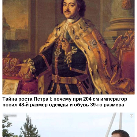
Тайна роста Петра I: почему при 204 см император
носил 48-й размер одежды и обувь 39-го размера
i