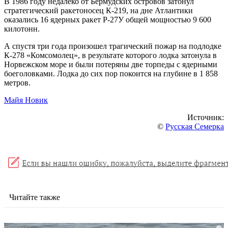
В 1986 году недалеко от Бермудских островов затонул
стратегический ракетоносец К-219, на дне Атлантики
оказались 16 ядерных ракет Р-27У общей мощностью 9 600
килотонн.
А спустя три года произошел трагический пожар на подлодке
К-278 «Комсомолец», в результате которого лодка затонула в
Норвежском море и были потеряны две торпеды с ядерными
боеголовками. Лодка до сих пор покоится на глубине в 1 858
метров.
Майя Новик
Источник:
©
Русская Семерка
Читайте также
i