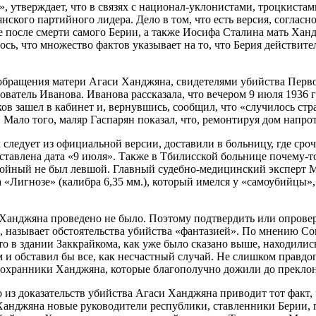
, утверждает, что в связях с национал-уклонистами, троцкиста
ского партийного лидера. Дело в том, что есть версия, согласн
 после смерти самого Берии, а также Иосифа Сталина мать Ханд
ь, что множество фактов указывает на то, что Берия действите
у обращения матери Агаси Ханджяна, свидетелями убийства Перв
атель Иванова. Иванова рассказала, что вечером 9 июля 1936 го
ков зашел в кабинет и, вернувшись, сообщил, что «случилось стр
 Мало того, маляр Гаспарян показал, что, ремонтируя дом напр
следует из официальной версии, доставили в больницу, где сро
оставлена дата «9 июля». Также в Тбилисской больнице почему-
окойный не был левшой. Главный судебно-медицинский эксперт 
 «Лигнозе» (калибра 6,35 мм.), который имелся у «самоубийцы»,
Ханджяна проведено не было. Поэтому подтвердить или опроверг
, называет обстоятельства убийства «фантазией». По мнению Со
то в здании Заккрайкома, как уже было сказано выше, находилис
 обставил бы все, как несчастный случай. Не слишком правдоп
и охранники Ханджяна, которые благополучно дожили до преклон
 из доказательств убийства Агаси Ханджяна приводит тот факт, 
Ханджяна новые руководители республики, ставленники Берии, п