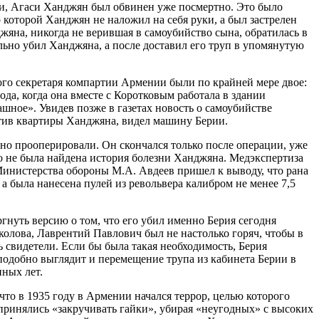
ми, Агаси Ханджян был обвинен уже посмертно. Это было
о которой Ханджян не наложил на себя руки, а был застрелен
жяна, никогда не верившая в самоубийство сына, обратилась в
льно убил Ханджяна, а после доставил его труп в упомянутую
ого секретаря компартии Армении были по крайней мере двое:
да, когда она вместе с Коротковым работала в здании
ашное». Увидев позже в газетах новость о самоубийстве
отив квартиры Ханджяна, видел машину Берии.
чно прооперировали. Он скончался только после операции, уже
то не была найдена история болезни Ханджяна. Медэкспертиза
Министерства обороны М.А. Авдеев пришел к выводу, что рана
 а была нанесена пулей из револьвера калибром не менее 7,5
нуть версию о том, что его убил именно Берия сегодня
колова, Лаврентий Павлович был не настолько горяч, чтобы в
ь свидетели. Если бы была такая необходимость, Берия
одобно выглядит и перемещение трупа из кабинета Берии в
ных лет.
что в 1935 году в Армении начался террор, целью которого
ринялись «закручивать гайки», убирая «неугодных» с высоких