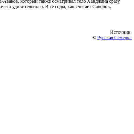
а-Аваков, который также осматривал тело Ханджяна сразу
чего удивительного. В те годы, как считает Соколов,
Источник:
©
Русская Семерка