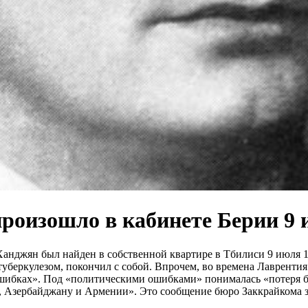
роизошло в кабинете Берии 9 
нджян был найден в собственной квартире в Тбилиси 9 июля 1
туберкулезом, покончил с собой. Впрочем, во времена Лавренти
ошибках». Под «политическими ошибками» понималась «потеря 
Азербайджану и Армении». Это сообщение бюро Заккрайкома за