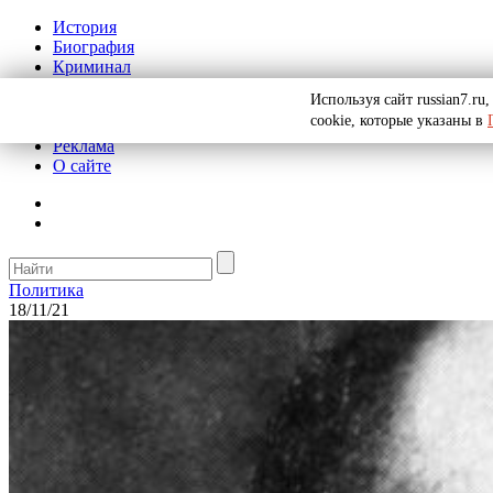
История
Биография
Криминал
СССР
Используя сайт russian7.r
Тайны
cookie, которые указаны в
Рекомендации
Реклама
О сайте
Политика
18/11/21