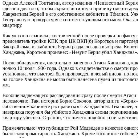
Однако Алексей Топтыгин, автор издания «Неизвестный Берия»
сделано для того, чтобы скрыть истинную причину смерти армян
Лаврентием Берией в его собственном кабинете в Тбилиси. Уже
Генеральную прокуратуру с соответствующим письмом. Оказалос
квартиру.
Как указано в записке, составленной после проверки по факт
председатель тройки КПК при ЦК ВКП(б) Коротков и партследов
Заккрайкома, из кабинета Берии раздалось два выстрела. Корот
Ханджяна, Коротков произнес: «Иезуит Берия убил Ханджяна».
После обнаружения, смертельно раненого Агаси Ханджяна, как 
ночью 10 июля 1936 года. Однако в свидетельстве о смерти пр
установила, что выстрел был произведен в левый висок, но п
на голове Ханджяна не могла быть нанесена пулей из пистолета
мм.
Вообще надлежащего расследования сразу после смерти Агаси 
невозможно. Так, историк Борис Соколов, автор книги «Берия»
собственном кабинете расправиться с Ханджяном. Тем более, ч
наверняка поручил бы убийство Ханджяна своим подчиненным и
квартиру убитого. Странно, что ничего подобного не заметил
Примечательно, что публицист Рой Медведев в качестве одного
было скомпрометировать Ханджяна. Кроме того после гибели 