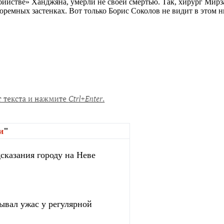
бийстве» Ханджяна, умерли не своей смертью. Так, хирург Мирз
юремных застенках. Вот только Борис Соколов не видит в этом ни
.
и
"
сказания городу на Неве
зывал ужас у регулярной