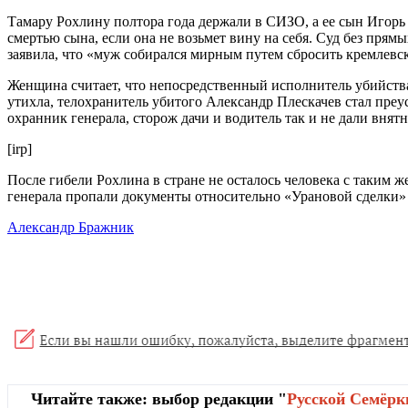
Тамару Рохлину полтора года держали в СИЗО, а ее сын Игорь
смертью сына, если она не возьмет вину на себя. Суд без прям
заявила, что «муж собирался мирным путем сбросить кремлевс
Женщина считает, что непосредственный исполнитель убийства
утихла, телохранитель убитого Александр Плескачев стал пре
охранник генерала, сторож дачи и водитель так и не дали внятн
[irp]
После гибели Рохлина в стране не осталось человека с таким 
генерала пропали документы относительно «Урановой сделки» 
Александр Бражник
Читайте также: выбор редакции "
Русской Cемёрк