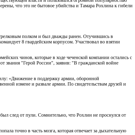
 существующей власти и пользовался огромной популярностью
ерены, что это не бытовое убийства и Тамара Рохлина к гибели
стрелковым полком и был дважды ранен. Отучившись в
командует 8 гвардейским корпусом. Участвовал во взятии
мейских чинов, которые в ходе чеченской компании остались с
т звания "Герой России", заявив: "В гражданской войне
 силу: «Движение в поддержку армии, оборонной
енной измене и развале армии. По свидетельствам друзей и
был след от пули. Сомнительно, что Рохлин не проснулся от
пала точно в часть мозга, которая отвечает за дыхательную