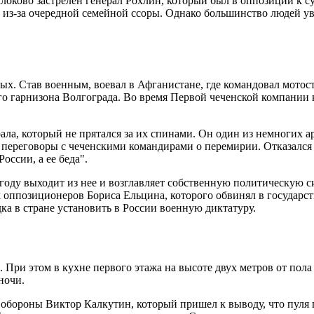
е Клоково застрелен генерал Рохлин, который был в оппозиции к
ра из-за очередной семейной ссоры. Однако большинство людей ув
ых. Став военным, воевал в Афганистане, где командовал мото
го гарнизона Волгограда. Во время Первой чеченской компании 
а, который не прятался за их спинами. Он один из немногих ар
переговоры с чеченскими командирами о перемирии. Отказался о
оссии, а ее беда".
7 году выходит из нее и возглавляет собственную политическую
оппозиционеров Бориса Ельцина, которого обвинял в государств
ка в стране установить в России военную диктатуру.
 При этом в кухне первого этажа на высоте двух метров от пола 
ночи.
бороны Виктор Калкутин, который пришел к выводу, что пуля по