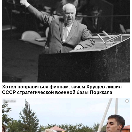
Хотел понравиться финнам: зачем Хрущев лишил
СССР стратегической военной базы Порккала
i