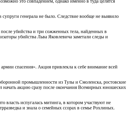
возможно это совпадением, однако именно в туда целятся
 супруги генерала не было. Следствие вообще не выявило
у после убийства и три сожженных тела, найденных в
анизаторы убийства Льва Яковлевича заметали следы и
 армии спасения». Акция привлекла к себе внимание всей
 оборонной промышленности из Тулы и Смоленска, ростовские
тел начать акцию сразу после окончания Всемирных юношеских
что власть испугалась митинга, в котором участвуют не
трразведка и знала о семейных ссорах в семье Рохлиных.