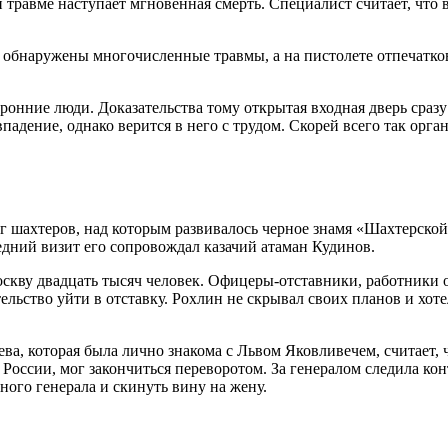
 травме наступает мгновенная смерть. Специалист считает, что 
 обнаружены многочисленные травмы, а на пистолете отпечатков
оронние люди. Доказательства тому открытая входная дверь сраз
падение, однако верится в него с трудом. Скорей всего так орг
г шахтеров, над которым развивалось черное знамя «Шахтерской
ледний визит его сопровождал казачий атаман Кудинов.
оскву двадцать тысяч человек. Офицеры-отставники, работники
ельство уйти в отставку. Рохлин не скрывал своих планов и хо
ва, которая была лично знакома с Львом Яковливечем, считает, 
России, мог закончиться переворотом. За генералом следила кон
ого генерала и скинуть вину на жену.