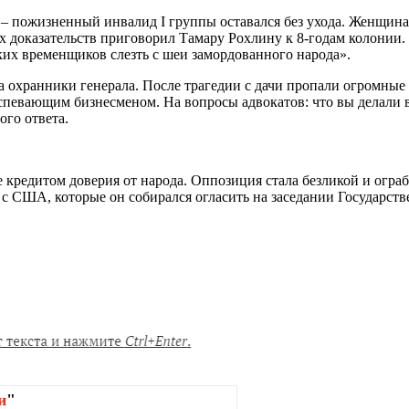
 – пожизненный инвалид I группы оставался без ухода. Женщина
ых доказательств приговорил Тамару Рохлину к 8-годам колонии. 
ких временщиков слезть с шеи замордованного народа».
 охранники генерала. После трагедии с дачи пропали огромные
успевающим бизнесменом. На вопросы адвокатов: что вы делали 
ого ответа.
же кредитом доверия от народа. Оппозиция стала безликой и огр
с США, которые он собирался огласить на заседании Государст
и
"