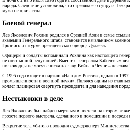
В ночь с 2 на 3 июля 1998 года на собственной даче в деревн
народа. Следствие установила, что стреляла его супруга Тама
мужа не причастна.
Боевой генерал
Лев Яковлевич Рохлин родился в Средней Азии в семье ссыльн
академии Генерального штаба, становится начальником военно
Грозного и штурме президентского дворца Дудаева.
Офицеры и солдаты вспоминали Рохлина как настоящего генерал
незапятнанной репутацией. Вместе с генералом Бабичевым вел 
полководцы не могут снискать славу. Война в Чечне – не слава Р
С 1995 года входит в партию «Наш дом Россия», однако в 199
промышленности и военной науки». Являлся одним из главных 
коллег планировал свергнуть президента и для наведения поряд
Нестыковки в деле
Лев Яковлевич был найден мертвым в постели на втором этаже.
грохота первого выстрела, сделанного в помещении и посреди 
Вскрытие тела убитого проводил судмедэксперт Министерства о