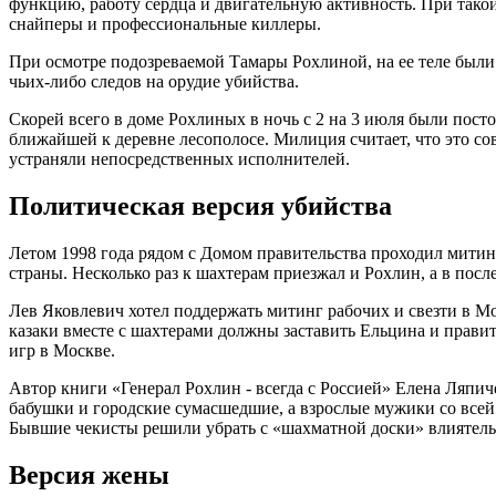
функцию, работу сердца и двигательную активность. При такой
снайперы и профессиональные киллеры.
При осмотре подозреваемой Тамары Рохлиной, на ее теле были
чьих-либо следов на орудие убийства.
Скорей всего в доме Рохлиных в ночь с 2 на 3 июля были пост
ближайшей к деревне лесополосе. Милиция считает, что это сов
устраняли непосредственных исполнителей.
Политическая версия убийства
Летом 1998 года рядом с Домом правительства проходил митин
страны. Несколько раз к шахтерам приезжал и Рохлин, а в пос
Лев Яковлевич хотел поддержать митинг рабочих и свезти в М
казаки вместе с шахтерами должны заставить Ельцина и правит
игр в Москве.
Автор книги «Генерал Рохлин - всегда с Россией» Елена Ляпиче
бабушки и городские сумасшедшие, а взрослые мужики со всей 
Бывшие чекисты решили убрать с «шахматной доски» влиятельн
Версия жены