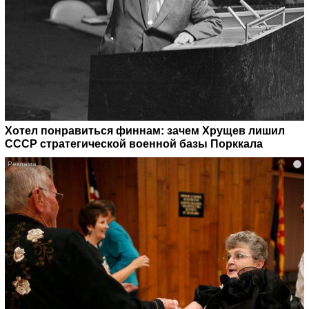
Хотел понравиться финнам: зачем Хрущев лишил
СССР стратегической военной базы Порккала
i