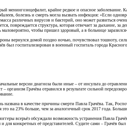
й менингоэнцефалит, крайне редкое и опасное заболевание. Ка
леев, болезнь и смерть могла вызвать инфекция: «Если одновр
масса различных вирусов и бактерий, оно может развиться очень
тся, повреждается структура, которая отвечает за дыхание, за дея
 маловероятно, чтобы пришел здоровый, а в больнице заразился
ороны вернулся домой поздно ночью, почувствовал тошноту, сил
ачёв был госпитализирован в военный госпиталь города Красногор
оначальные версии диагноза были иные – от инсульта до отравл
– организм Грачёва отравился в результате сильной передозиро
ование.
ь названа в качестве причины смерти Павла Грачёва. Так, Роспот
 это на 23% больше, чем за аналогичный срок 2017 года. Больши
оггеры всерьёз обсуждали возможность устранения Павла Грачёва
 и для конкретных её представителей. Судите сами – Грачёв был