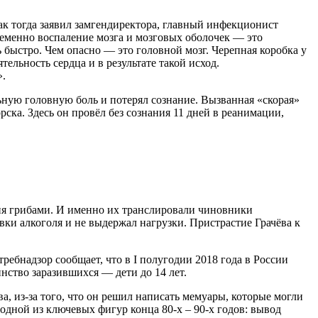
к тогда заявил замгендиректора, главный инфекционист
еменно воспаление мозга и мозговых оболочек — это
 быстро. Чем опасно — это головной мозг. Черепная коробка у
тельность сердца и в результате такой исход.
».
ьную головную боль и потерял сознание. Вызванная «скорая»
ска. Здесь он провёл без сознания 11 дней в реанимации,
ения грибами. И именно их транслировали чиновники
вки алкоголя и не выдержал нагрузки. Пристрастие Грачёва к
ребнадзор сообщает, что в I полугодии 2018 года в России
нство заразившихся — дети до 14 лет.
, из-за того, что он решил написать мемуары, которые могли
 одной из ключевых фигур конца 80-х – 90-х годов: вывод