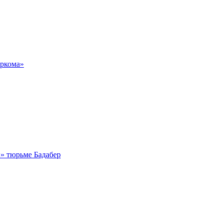
аркома»
й» тюрьме Бадабер