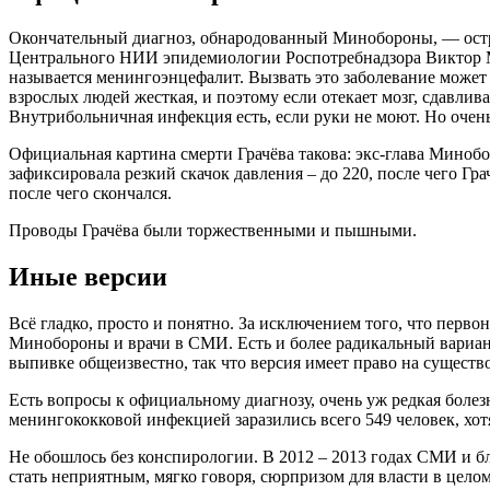
Окончательный диагноз, обнародованный Минобороны, — остры
Центрального НИИ эпидемиологии Роспотребнадзора Виктор Ма
называется менингоэнцефалит. Вызвать это заболевание может 
взрослых людей жесткая, и поэтому если отекает мозг, сдавливае
Внутрибольничная инфекция есть, если руки не моют. Но очень
Официальная картина смерти Грачёва такова: экс-глава Миноб
зафиксировала резкий скачок давления – до 220, после чего Гр
после чего скончался.
Проводы Грачёва были торжественными и пышными.
Иные версии
Всё гладко, просто и понятно. За исключением того, что перв
Минобороны и врачи в СМИ. Есть и более радикальный вариант 
выпивке общеизвестно, так что версия имеет право на существ
Есть вопросы к официальному диагнозу, очень уж редкая болезн
менингококковой инфекцией заразились всего 549 человек, хотя
Не обошлось без конспирологии. В 2012 – 2013 годах СМИ и бл
стать неприятным, мягко говоря, сюрпризом для власти в целом