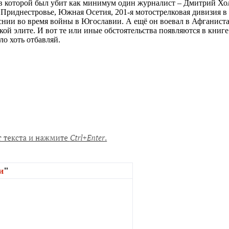
тв которой был убит как минимум один журналист – Дмитрий Хол
 Приднестровье, Южная Осетия, 201-я мотострелковая дивизия 
ии во время войны в Югославии. А ещё он воевал в Афганистан
ой элите. И вот те или иные обстоятельства появляются в книге
о хоть отбавляй.
и
"