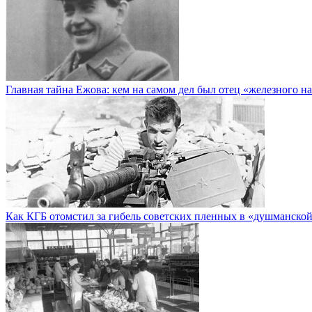
Главная тайна Ежова: кем на самом дел был отец «железного н
Как КГБ отомстил за гибель советских пленных в «душманско