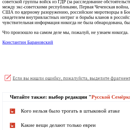
советской группы войск из ГДР (за расследование обстоятельс
между экс-советскими республиками, Первая Чеченская война,
США по ядерному разоружению, российские миротворцы в Босн
свидетелем внутривластных интриг и борьбы кланов в российск
чувствительная информация никогда не была обнародована, был
Что произошло на самом деле мы, пожалуй, не узнаем никогда.
Константин Барановский
Читайте также: выбор редакции "
Русской Cемёрк
Кого нельзя было трогать в штыковой атаке
Какие вещи делают только евреи