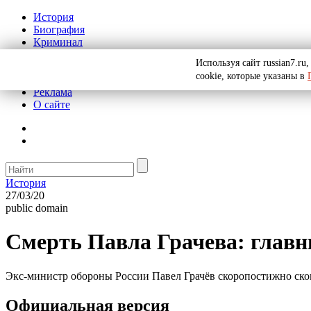
История
Биография
Криминал
СССР
Используя сайт russian7.r
Тайны
cookie, которые указаны в
Рекомендации
Реклама
О сайте
История
27/03/20
public domain
Смерть Павла Грачева: главн
Экс-министр обороны России Павел Грачёв скоропостижно сконч
Официальная версия