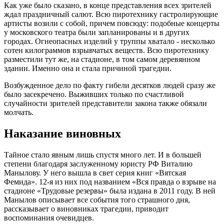
Как уже было сказано, в конце представления всех зрителей
ждал праздничный салют. Всю пиротехнику гастролирующие
артисты возили с собой, причем повсюду: подобные концерты
у московского театра были запланированы и в других
городах. Огнеопасных изделий у труппы хватало - несколько
сотен килограммов взрывчатых веществ. Всю пиротехнику
разместили тут же, на стадионе, в том самом деревянном
здании. Именно она и стала причиной трагедии.
Возбужденное дело по факту гибели десятков людей сразу же
было засекречено. Выживших только по счастливой
случайности зрителей представители закона также обязали
молчать.
Наказание виновных
Тайное стало явным лишь спустя много лет. И в большей
степени благодаря заслуженному юристу РФ Виталию
Манылову. У него вышла в свет серия книг «Вятская
Фемида». 12-я из них под названием «Вся правда о взрыве на
стадионе «Трудовые резервы» была издана в 2011 году. В ней
Манылов описывает все события того страшного дня,
рассказывает о виновниках трагедии, приводит
воспоминания очевидцев.