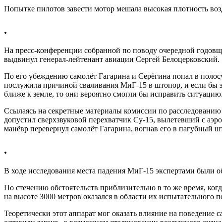
Попытке пилотов завести мотор мешала высокая плотность во
.
На пресс-конференции собранной по поводу очередной годовщи
выдвинул генерал-лейтенант авиации Сергей Белоцерковский.
По его убеждению самолёт Гагарина и Серёгина попал в полосу
послужила причиной сваливания МиГ-15 в штопор, и если бы эк
ближе к земле, то они вероятно смогли бы исправить ситуацию
Ссылаясь на секретные материалы комиссии по расследованию 
допустил сверхзвуковой перехватчик Су-15, вылетевший с аэ
манёвр перевернул самолёт Гагарина, вогнав его в пагубный ш
.
В ходе исследования места падения МиГ-15 экспертами были о
По стечению обстоятельств приблизительно в то же время, ко
на высоте 3000 метров оказался в области их испытательного п
Теоретически этот аппарат мог оказать влияние на поведение 