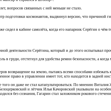
лет, вопросов связанных с ней меньше не стало.
тр подготовки космонавтов, выдвинул версию, что причиной ги
е сидел в кабине самолёта, когда его напарник Серёгин о чём-т
ечной деятельности Серёгина, который и до этого испытывал про
ь в груди, отстегнул для удобства ремни безопасности, а когда 
еров возвращение на землю, пытаясь всеми способами избежать 
енное право в управлении имеет тот, кто находится в задней инс
 того он даже не стал катапультироваться. По мнению Виталия
 Белоцерковский и лётчик Илья Качоровский указывали на особе
одился без сознания, Гагарин стал заложником рокового стечени