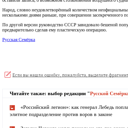
оставили запись, о возможном столкновении воздушного судна
Народ, словно неудовлетворённый количеством неофициальных
несколькими днями раньше, при совершении засекреченного по
По другой версии руководство СССР завидовало бешеной попул
предварительно сделав ему пластическую операцию.
Русская Семёрка
Читайте также: выбор редакции "
Русской Cемёрк
«Российский легион»: как генерал Лебедь попла
элитное подразделение против воров в законе