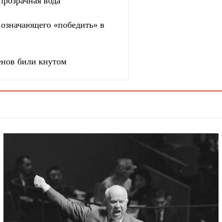
прозрачная вода
, означающего «победить» в
енов били кнутом