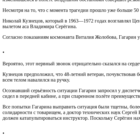
Несмотря на то, что с момента трагедии прошло уже больше 50 
Николай Кузнецов, который в 1963—1972 годах возглавлял Цен
вылетом аса Владимира Серёгина.
Согласно показаниям космонавта Виталия Жолобова, Гагарин уж
.
Вероятно, этот нервный звонок отрицательно сказался на серд
Кузнецов предположил, что 48-летний ветеран, почувствовав бол
всем телом навалился на ручку.
Осознавший серьёзность ситуации Гагарин запросил у диспетч
сидел в передней кабине, а при спаренном полёте преимуществ
Все попытки Гагарина выправить ситуация были тщетны, более
солидарности с товарищем, а доктор технических наук Сергей
должен катапультироваться инструктор. Поскольку Серёгин нах
.