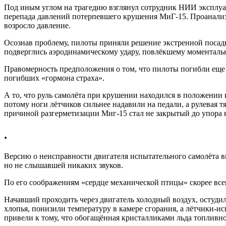
Под иным углом на трагедию взглянул сотрудник НИИ эксплуа
перепада давлений потерпевшего крушения МиГ-15. Проанализи
возросло давление.
Осознав проблему, пилоты приняли решение экстренной посадк
подверглись аэродинамическому удару, повлёкшему моменталь
Правомерность предположения о том, что пилоты погибли еще
погибших «гормона страха».
А то, что руль самолёта при крушении находился в положении 
потому ноги лётчиков сильнее надавили на педали, а рулевая т
причиной разгерметизации Миг-15 стал не закрытый до упора к
.
Версию о неисправности двигателя испытательного самолёта 
но не слышавшей никаких звуков.
По его соображениям «сердце механической птицы» скорее всего
Начавший проходить через двигатель холодный воздух, остуди
хлопья, понизили температуру в камере сгорания, а лётчики-ис
привели к тому, что обогащённая кристалликами льда топливно