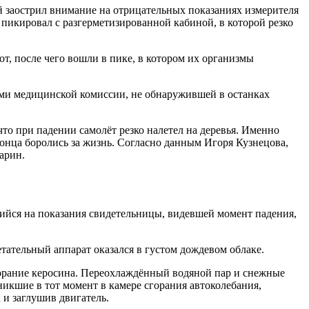
 заострил внимание на отрицательных показаниях измерителя
пикировал с разгерметизированной кабиной, в которой резко
т, после чего вошли в пике, в котором их организмы
ами медицинской комиссии, не обнаружившей в останках
то при падении самолёт резко налетел на деревья. Именно
 конца боролись за жизнь. Согласно данным Игоря Кузнецова,
арин.
ийся на показания свидетельницы, видевшей момент падения,
етательный аппарат оказался в густом дождевом облаке.
згорание керосина. Переохлаждённый водяной пар и снежные
никшие в тот момент в камере сгорания автоколебания,
 и заглушив двигатель.