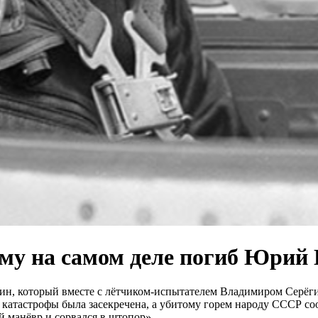
му на самом деле погиб Юрий 
рин, который вместе с лётчиком-испытателем Владимиром Серёг
и катастрофы была засекречена, а убитому горем народу СССР с
 манёвр и сорвался в штопор».