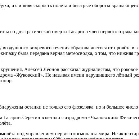
здуха, излишняя скорость полёта и быстрые обороты вращающейс
ны со дня трагической смерти Гагарина член первого отряда к
 воздушного вихревого течения образовавшегося от пролёта в з
ипажу была передана верная метеосводка, о том, что нижняя гра
.
крушения, Алексей Леонов рассказал журналистам, что роковое 
родрома «Жуковский». Не называя имени нарушившего лётный ре
топор.
бнаружены останки не только его фюзеляжа, но и большое число
гда Гагарин-Серёгин взлетали с аэродрома «Чкаловский» Физиче
олёта.
самолёта под управлением первого космонавта мира. Не акцентир