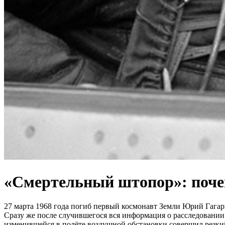
«Смертельный штопор»: поче
27 марта 1968 года погиб первый космонавт Земли Юрий Гага
Сразу же после случившегося вся информация о расследовани
изменившейся в полёте воздушной обстановки совершил резкий