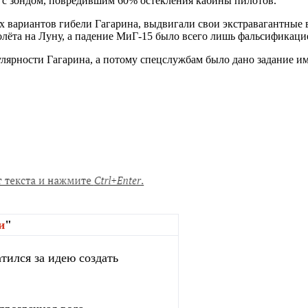
 с зондом, повредившим 60% остекления кабины пилотов.
 вариантов гибели Гагарина, выдвигали свои экстравагантные в
лёта на Луну, а падение МиГ-15 было всего лишь фальсификаци
ярности Гагарина, а потому спецслужбам было дано задание им
и
"
тился за идею создать