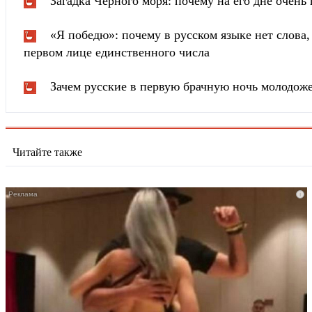
Загадка Черного моря: почему на его дне очень 
«Я победю»: почему в русском языке нет слова
первом лице единственного числа
Зачем русские в первую брачную ночь молодож
Читайте также
i