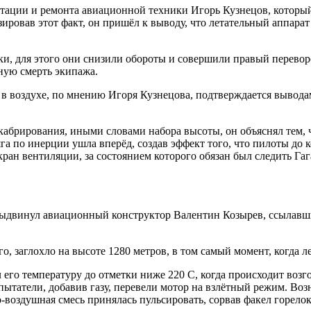
тации и ремонта авиационной техники Игорь Кузнецов, который
ровав этот факт, он пришёл к выводу, что летательный аппарат 
и, для этого они снизили обороты и совершили правый переворо
ную смерть экипажа.
 в воздухе, по мнению Игоря Кузнецова, подтверждается вывод
кабрирования, иными словами набора высоты, он объяснял тем, ч
яга по инерции ушла вперёд, создав эффект того, что пилоты до
ран вентиляции, за состоянием которого обязан был следить Гаг
выдвинул авиационный конструктор Валентин Козырев, ссылавш
, заглохло на высоте 1280 метров, в том самый момент, когда л
л его температуру до отметки ниже 220 С, когда происходит во
пытатели, добавив газу, перевели мотор на взлётный режим. Воз
-воздушная смесь принялась пульсировать, сорвав факел горелок