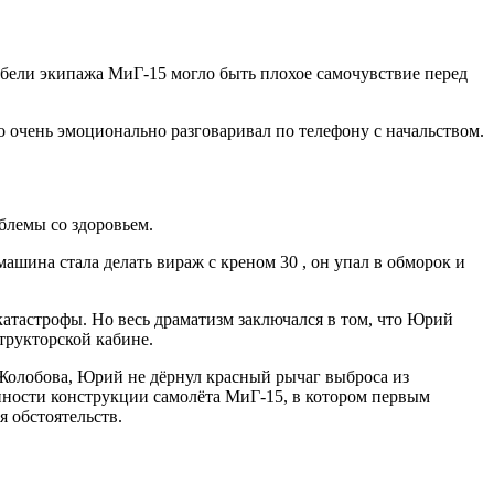
бели экипажа МиГ-15 могло быть плохое самочувствие перед
о очень эмоционально разговаривал по телефону с начальством.
блемы со здоровьем.
машина стала делать вираж с креном 30 , он упал в обморок и
катастрофы. Но весь драматизм заключался в том, что Юрий
трукторской кабине.
 Жолобова, Юрий не дёрнул красный рычаг выброса из
нности конструкции самолёта МиГ-15, в котором первым
я обстоятельств.