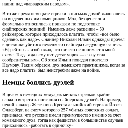
нации над «варварским народом».
В то же время немецкие стрелки в письмах домой жаловались
на выделенных им помощников. Мол, без денег они
формально относились к приказам по подготовке
снайперских позиций. Имелись даже расценки – 50
рейхмарок, которые приходилось платить, чтобы «всё было
сделано, как надо». Снайпер Николай Ильин однажды прочел
в дневнике убитого немецкого снайпера следующую запись:
«Ефрейтор … изображал, что ничего не понимает в моей
схеме. Тогда я дал ему пятьдесят марок — сразу стал
сообразительным». Об этом Ильин поведал писателю
Наумову. Таким образом, дух немецкого практицизма, когда за
все надо платить, был неистребим даже на войне.
Немцы боялись дуэлей
В целом в немецких мемуарах метких стрелков крайне
сложно встретить описания снайперских дуэлей. Например,
некий кавалер Железного Креста альпийский стрелок Йозеф
Оллерберг, на счету которого 257 убитых советских солдат,
признался, что русские имели преимущество именно за счет
командного духа, тогда как фашистам в большинстве случаев
приходилось «работать в одиночку».