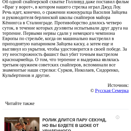
Об одной снайперской схватке Голливуд даже поставил фильм
«Враг у ворот», в котором нашего стрелка играл Джуд Лоу.
Речь идет, конечно, о сражении южноуралца Василия Зайцева
и руководителя берлинской школы снайперов майора
Кёнингса в Сталинграде. Противоборство длилось четверо
суток, в течение которых дуэлянты испытывали друг друга на
терпение. Первыми нервы сдали у немецкого чемпиона
Европы по стрельбе, когда он машинально выстрелил в
приподнятую напарником Зайцева каску, а затем еще и
выглянул из укрытия, чтобы удостоверится в своей победе. За
эту неосторожность фашист был убит точным выстрелом
красноармейца. О том, что терпение и выдержка являлась
третьим оружием советских снайперов, вспоминали все
знаменитые наши стрелки: Сурков, Николаев, Сидоренко,
Кульбертинов и другие.
Источник:
©
Русская Семерка
Читайте также
i
РОЛИК ДЛИТСЯ ПАРУ СЕКУНД,
НО ВЫ БУДЕТЕ В ШОКЕ ОТ