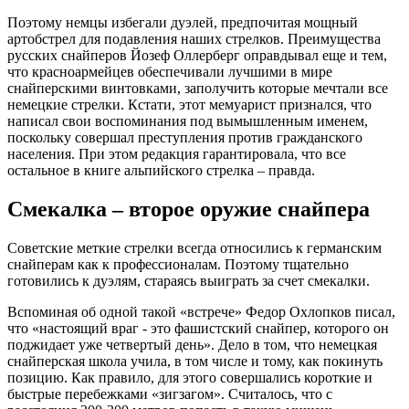
Поэтому немцы избегали дуэлей, предпочитая мощный
артобстрел для подавления наших стрелков. Преимущества
русских снайперов Йозеф Оллерберг оправдывал еще и тем,
что красноармейцев обеспечивали лучшими в мире
снайперскими винтовками, заполучить которые мечтали все
немецкие стрелки. Кстати, этот мемуарист признался, что
написал свои воспоминания под вымышленным именем,
поскольку совершал преступления против гражданского
населения. При этом редакция гарантировала, что все
остальное в книге альпийского стрелка – правда.
Смекалка – второе оружие снайпера
Советские меткие стрелки всегда относились к германским
снайперам как к профессионалам. Поэтому тщательно
готовились к дуэлям, стараясь выиграть за счет смекалки.
Вспоминая об одной такой «встрече» Федор Охлопков писал,
что «настоящий враг - это фашистский снайпер, которого он
поджидает уже четвертый день». Дело в том, что немецкая
снайперская школа учила, в том числе и тому, как покинуть
позицию. Как правило, для этого совершались короткие и
быстрые перебежками «зигзагом». Считалось, что с