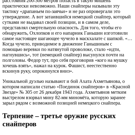
расстояния 200-300 метров попасть в такую мишень
практически невозможно. Наши снайперы называли эту
тактику «драпаньем по-заячьи» и не раз опровергали это
утверждение. А вот затаившийся немецкий снайпер, который
сутками не выдавал своей позиции, и в самом деле,
представлял смертельную опасность. Для того, чтобы его
обнаружить, Охлопков и его напарник Ганьшин изготовили
самое настоящее шагающее чучело в маскхалате с шапкой. «…
Когда чучело, приводимое в движение Ганьшиным с
помощью веревки по натянутой проволоке, стало «идти,
нагнувшись», тот (немецкий снайпер) высунулся почти на
полголовы. Федор тут, про себя проговорив «кого на мушку
хочешь взять», нажал на курок. Фашист, неестественно
вскинув руку, опрокинулся вниз».
Уникальной дуэлью называют и бой Ахата Ахметьянова, о
котором написали статью «Поединок снайперов» в «Красной
Звезде» № 305 от 26 декабря 1943 года. Ахметьянов метким
выстрелом взорвал мину 82-мм миномёта, которую заранее
зарыл рядом с возможной позицией немецкого снайпера.
Терпение – третье оружие русских
снайперов