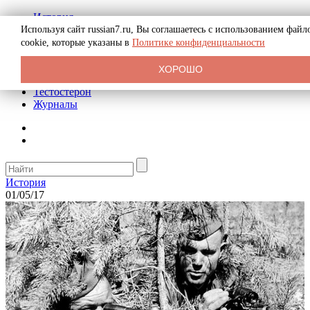
История
Биография
Используя сайт russian7.ru, Вы соглашаетесь с использованием файл
Криминал
cookie, которые указаны в
Политике конфиденциальности
Реклама на сайте
О сайте
ХОРОШО
Рекомендательные статьи
Тестостерон
Журналы
История
01/05/17