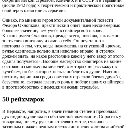
секретам меткой стрельбы. Конечно, и в СССР и в Германии
(после 1942 года) к теоретической и практической подготовке
снайперов относились серьезно.
Однако, по мнению героя этой документальной повести
Федора Охлопкова, практический опыт имел несоизмеримо
большее значение, чем учеба в снайперской школе.
Красноармеец Охлопков, прежде всего, пояснял, как важно
знать свою винтовку и самого себя. Он неустанно «…
повторял о том, что, когда нажимаешь на спусковой крючок,
ружье сдвигаешь вольно или невольно вправо, и стрелок
должен знать, на какое расстояние какой у него зазор от этого
сдвига получается». Вообще мастерство снайперов на войне
состояло из множества мелочей, о которых не расскажут в
«учебке», но без которых нельзя победить в дуэли. Именно
поэтому царившая среди советских стрелков боевая дружба,
безусловно, сыграла главную роль в победе наших снайперов
в противоборствах с немецкими асами стрельбы.
50 рейхмарок
В Вермахте, напротив, в значительной степени преобладал
дух индивидуализма и собственной значимости. Спросить у
товарища, почему русские стреляют метче, считалось
зазорным и даже вредным идеологии превосходства арийской