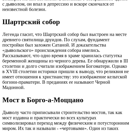
с дьяволом, он впал в депрессию и вскоре скончался от
неизвестной болезни.
Шартрский собор
Легенда гласит, что Шартрский собор был выстроен на месте
древнего святилища друидов. По слухам, фундамент
постройки был заложен Сатаной. И доказательства
«дьявольского» происхождения собора имелись.
Рассказывают, что одно время в храме хранилась статуэтка
беременной женщины из черного дерева. Ее обнаружили в III
столетии и долго считали изображением Богоматери. Однако
в XVIII столетии историки пришли к выводу, что реликвия не
имеет отношения к христианству: это изображение кельтской
богини-праматери. В преданиях ее называют Черной
Мадонной.
Мост в Борго-а-Моццано
Дьяволу часто приписывали строительство мостов, так как
мост издавна и практически во всех культурах
символизировал переход между физическим и потусторонним
миром. Их так и называли - «чертовыми». Один из таких