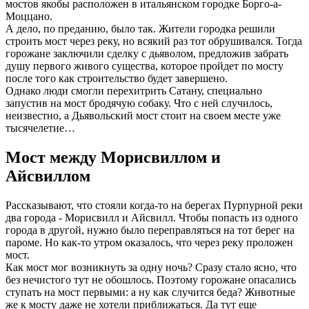
мостов якобы расположен в итальянском городке Борго-а-
Моццано.
А дело, по преданию, было так. Жители городка решили
строить мост через реку, но всякий раз тот обрушивался. Тогда
горожане заключили сделку с дьяволом, предложив забрать
душу первого живого существа, которое пройдет по мосту
после того как строительство будет завершено.
Однако люди смогли перехитрить Сатану, специально
запустив на мост бродячую собаку. Что с ней случилось,
неизвестно, а Дьявольский мост стоит на своем месте уже
тысячелетие…
Мост между Морисвиллом и
Айсвиллом
Рассказывают, что стояли когда-то на берегах Пурпурной реки
два города - Морисвилл и Айсвилл. Чтобы попасть из одного
города в другой, нужно было переправляться на тот берег на
пароме. Но как-то утром оказалось, что через реку проложен
мост.
Как мост мог возникнуть за одну ночь? Сразу стало ясно, что
без нечистого тут не обошлось. Поэтому горожане опасались
ступать на мост первыми: а ну как случится беда? Животные
же к мосту даже не хотели приближаться. Да тут еще