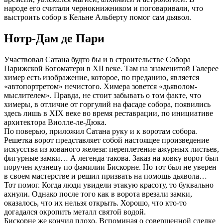
народе его считали чернокнижником и поговаривали, что
выстроить собор в Кельне Альберту помог сам дьявол.
Нотр-Дам де Пари
Участвовал Сатана будто бы и в строительстве Собора
Парижской Богоматери в XII веке. Там на знаменитой Галерее
химер есть изображение, которое, по преданию, является
«автопортретом» нечистого. Химера зовется «дьяволом-
мыслителем». Правда, не стоит забывать о том факте, что
химеры, в отличие от горгулий на фасаде собора, появились
здесь лишь в XIX веке во время реставрации, по инициативе
архитектора Виолле-ле-Дюка.
По поверью, приложил Сатана руку и к воротам собора.
Решетка ворот представляет собой настоящее произведение
искусства из кованого железа: переплетение ажурных листьев,
фигурные замки… А легенда такова. Заказ на ковку ворот был
поручен кузнецу по фамилии Бискорне. Но тот был не уверен
в своем мастерстве и решил призвать на помощь дьявола…
Тот помог. Когда люди увидели этакую красоту, то буквально
ахнули. Однако после того как в ворота врезали замки,
оказалось, что их нельзя открыть. Хорошо, что кто-то
догадался окропить металл святой водой.
Бискорне же кончил плохо. Вспоминая о совершенной сделке