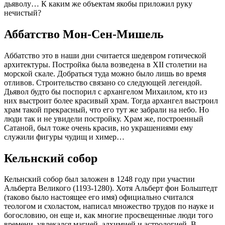
дьяволу… К каким же объектам якобы приложил руку
нечистый?
Аббатство Мон-Сен-Мишель
Аббатство это в наши дни считается шедевром готической
архитектуры. Постройка была возведена в XII столетии на
морской скале. Добраться туда можно было лишь во время
отливов. Строительство связано со следующей легендой.
Дьявол будто бы поспорил с архангелом Михаилом, кто из
них выстроит более красивый храм. Тогда архангел выстроил
храм такой прекрасный, что его тут же забрали на небо. Но
люди так и не увидели постройку. Храм же, построенный
Сатаной, был тоже очень красив, но украшениями ему
служили фигуры чудищ и химер…
Кельнский собор
Кельнский собор был заложен в 1248 году при участии
Альберта Великого (1193-1280). Хотя Альберт фон Больштедт
(таково было настоящее его имя) официально считался
теологом и схоластом, написал множество трудов по науке и
богословию, он еще и, как многие просвещенные люди того
времени, увлекался магией, алхимией и астрологией. В