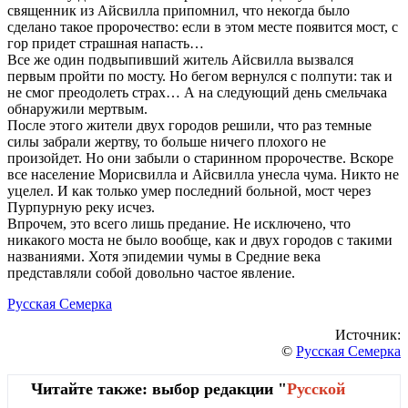
священник из Айсвилла припомнил, что некогда было
сделано такое пророчество: если в этом месте появится мост, с
гор придет страшная напасть…
Все же один подвыпивший житель Айсвилла вызвался
первым пройти по мосту. Но бегом вернулся с полпути: так и
не смог преодолеть страх… А на следующий день смельчака
обнаружили мертвым.
После этого жители двух городов решили, что раз темные
силы забрали жертву, то больше ничего плохого не
произойдет. Но они забыли о старинном пророчестве. Вскоре
все население Морисвилла и Айсвилла унесла чума. Никто не
уцелел. И как только умер последний больной, мост через
Пурпурную реку исчез.
Впрочем, это всего лишь предание. Не исключено, что
никакого моста не было вообще, как и двух городов с такими
названиями. Хотя эпидемии чумы в Средние века
представляли собой довольно частое явление.
Русская Семерка
Источник:
©
Русская Семерка
Читайте также: выбор редакции "
Русской