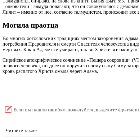
Талмудисты, опираясь на слова из книги Бытия (Быт. 5:3), прих
Толкователи Талмуда полагают, что он совокуплялся с демонам
Лилит – именно от нее, согласно талмудистам, происходит все 
Могила праотца
Во многих богословских традициях местом захоронения Адама 
погребения Прародителя и смерти Спасителя человечества видел
мертвых. Как в Адаме все умирают, так во Христе все оживут» (
Сирийское апокрифическое сочинение «Пещера сокровищ» (VII 
первого человека, позднее он поручил своему сыну Симу захо
кровь распятого Христа омыла череп Адама.
Читайте также