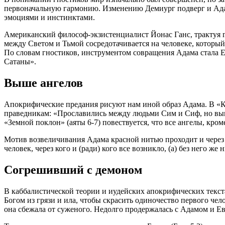
первоначальную гармонию. Изменению Демиург подверг и Адам
эмоциями и инстинктами.
Американский философ-экзистенциалист Йонас Ганс, трактуя 
между Светом и Тьмой сосредотачивается на человеке, которы
По словам гностиков, инструментом совращения Адама стала Е
Сатаны».
Выше ангелов
Апокрифические предания рисуют нам иной образ Адама. В «Кн
праведникам: «Прославились между людьми Сим и Сиф, но выше
«Земной поклон» (аяты 6-7) повествуется, что все ангелы, кро
Мотив возвеличивания Адама красной нитью проходит и через к
человек, через кого и (ради) кого все возникло, (а) без него же
Согрешивший с демоном
В каббалистической теории и иудейских апокрифических текста
Богом из грязи и ила, чтобы скрасить одиночество первого ч
она сбежала от суженого. Недолго продержалась с Адамом и Ев