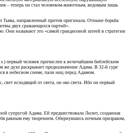
ия – теперь он стал человеком-животным, ведомым лишь
ел Тьмы, направленный против оригинала. Отныне борьба
 битвы двух сражающихся партий».
. Они называют это «самой грандиозной затеей в стратегии
. э.) первый человек причислен к величайшим библейским
 же духе раскрывает предназначение Адама. В 32-й суре
лся в небесном сонме, пали ниц перед Адамом.
 свет исходящий от света, он око света. Ибо он первый
нной супругой Адама. Ей предшествовала Лилит, созданная
 себя равным ему творением. Обернувшись ночным призраком,