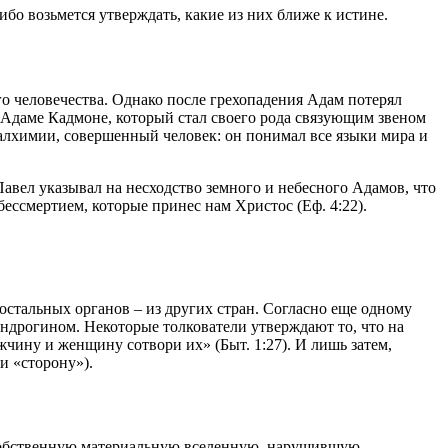
бо возьмется утверждать, какие из них ближе к истине.
о человечества. Однако после грехопадения Адам потерял
 – Адаме Кадмоне, который стал своего рода связующим звеном
лхимии, совершенный человек: он понимал все языки мира и
вел указывал на несходство земного и небесного Адамов, что
бессмертием, которые принес нам Христос (Еф. 4:22).
остальных органов – из других стран. Согласно еще одному
ндрогином. Некоторые толкователи утверждают то, что на
жчину и женщину сотвори их» (Быт. 1:27). И лишь затем,
е только «ребро», но и «сторону»).
ь собственную материальную вселенную, нарушившую