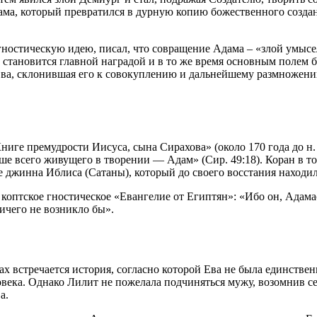
а, который превратился в дурную копию божественного создан
гностическую идею, писал, что совращение Адама – «злой умыс
й становится главной наградой и в то же время основным полем
ва, склонившая его к совокуплению и дальнейшему размножению
иге премудрости Иисуса, сына Сирахова» (около 170 года до н
 всего живущего в творении — Адам» (Сир. 49:18). Коран в том
ме джинна Иблиса (Сатаны), который до своего восстания находи
оптское гностическое «Евангелие от Египтян»: «Ибо он, Адамас,
 ничего не возникло бы».
х встречается история, согласно которой Ева не была единстве
еловека. Однако Лилит не пожелала подчиняться мужу, возомнив
а.