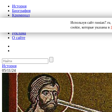
История
Биография
Криминал
СССР
Используя сайт russian7.r
Тайны
cookie, которые указаны в
Рекомендации
Реклама
О сайте
История
05/11/24