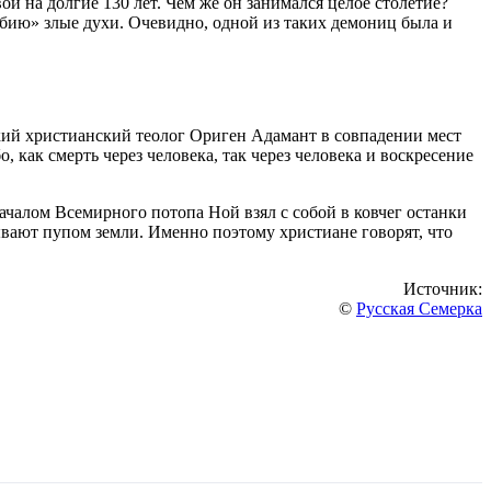
вой на долгие 130 лет. Чем же он занимался целое столетие?
обию» злые духи. Очевидно, одной из таких демониц была и
ский христианский теолог Ориген Адамант в совпадении мест
как смерть через человека, так через человека и воскресение
ачалом Всемирного потопа Ной взял с собой в ковчег останки
ывают пупом земли. Именно поэтому христиане говорят, что
Источник:
©
Русская Семерка