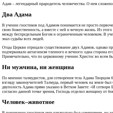
Адам – легендарный прародитель человечества. О нем сложено б
Два Адама
В учении гностиков под Адамом понимается не просто первочел
свою божественность, а вместе с ней и вечную жизнь. Из этог
между беспредельным Богом и ограниченным человеком. В уче
знал судьбы всех людей.
Отцы Церкви отрицали существование двух Адамов, однако при
подчеркивало антагонизм тленного и вечного: одна сторона его
Примечательно, что по церковному учению Христос во всем бы
Ни мужчина, ни женщина
По мнению талмудистов, для сотворения тела Адама Творцом бы
взгляду законоучителей Талмуда, первый человек на земле бы
двуполость Адама прямо указано в Ветхом Завете: «И сотвори Б
Человек–животное
В понимании гностиков мир изначально был совершенен, но з