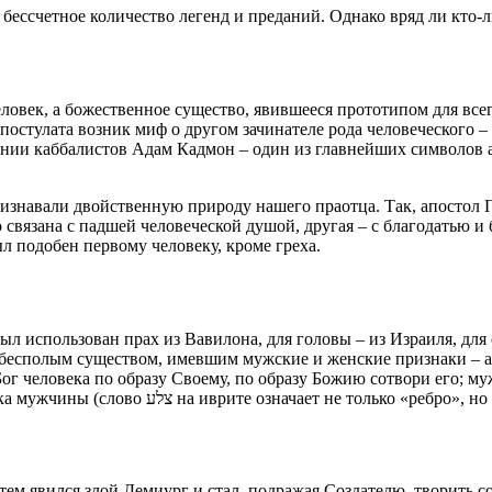
ессчетное количество легенд и преданий. Однако вряд ли кто-ли
овек, а божественное существо, явившееся прототипом для всег
о постулата возник миф о другом зачинателе рода человеческого
нии каббалистов Адам Кадмон – один из главнейших символов а
знавали двойственную природу нашего праотца. Так, апостол Па
 связана с падшей человеческой душой, другая – с благодатью и 
л подобен первому человеку, кроме греха.
л использован прах из Вавилона, для головы – из Израиля, для 
л бесполым существом, имевшим мужские и женские признаки – а
ог человека по образу Своему, по образу Божию сотвори его; му
согласно данной точке зрения, Господь отделил женщину от бока мужчины (слово ‏צלע‏‎ на иврите означает н
атем явился злой Демиург и стал, подражая Создателю, творит