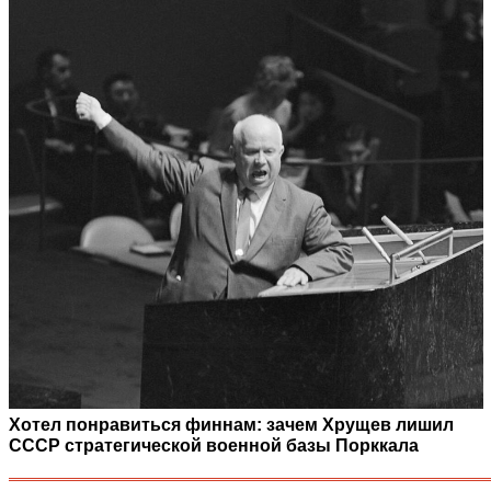
Хотел понравиться финнам: зачем Хрущев лишил
СССР стратегической военной базы Порккала