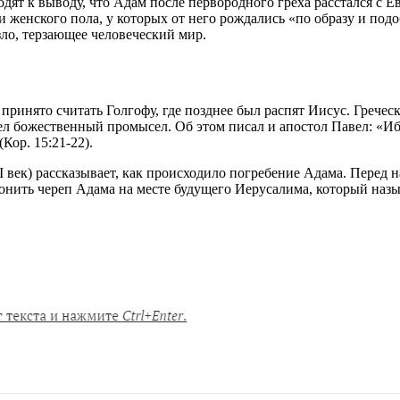
одят к выводу, что Адам после первородного греха расстался с Е
и женского пола, у которых от него рождались «по образу и под
зло, терзающее человеческий мир.
принято считать Голгофу, где позднее был распят Иисус. Грече
 божественный промысел. Об этом писал и апостол Павел: «Ибо, 
Кор. 15:21-22).
век) рассказывает, как происходило погребение Адама. Перед н
ронить череп Адама на месте будущего Иерусалима, который наз