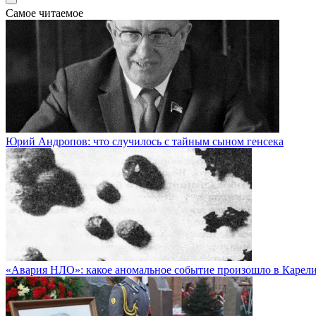
Самое читаемое
Юрий Андропов: что случилось с тайным сыном генсека
«Авария НЛО»: какое аномальное событие произошло в Карели