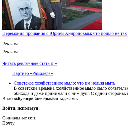
Церемония прощания с Юрием Андроповым: что пошло не так
Реклама
Реклама
Читать рекламные статьи! »
Партнер «Рамблера»
Советское хозяйственное мыло: что им нельзя мыть
В советские времена хозяйственное мыло было обязатель
обихода и даже принимали с ним душ. С одной стороны,
Видео "Русской Семёрки"
вышеперечисленными задачами.
Войти, используя:
Социальные сети
Почту