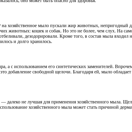
оказалось, оно может быть опасно для здоровья.
Р на хозяйственное мыло пускали жир животных, непригодный 
чих животных: кошек и собак. Но это не более, чем слух. На са
тбеливали, дезодорировали. Кроме того, в состав мыла входил 
илось и долго хранилось.
ира, а с использованием его синтетических заменителей. Впро
это добавление свободной щелочи. Благодаря ей, мыло обладае
» — далеко не лучшая для применения хозяйственного мыла. Щело
спользование хозяйственного мыла может стать причиной дермат