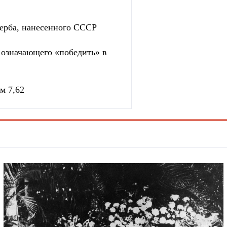
ерба, нанесенного СССР
, означающего «победить» в
м 7,62