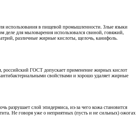
для использования в пищевой промышленности. Злые языки
мом деле для мыловарения использовался свиной, говяжий,
натрий, различные жирные кислоты, щелочь, канифоль.
чем, российский ГОСТ допускает применение жирных кислот
т антибактериальными свойствами и хорошо удаляет жирные
чь разрушает слой эпидермиса, из-за чего кожа становится
ита. Не говоря уже о неприятных (пусть и не сильных) ожогах