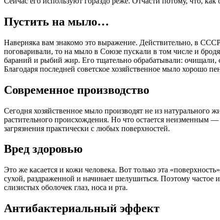
Сейчас его используют гораздо реже. Отчасти потому, что, как 
Пустить на мыло…
Наверняка вам знакомо это выражение. Действительно, в ССС
поговаривали, то на мыло в Союзе пускали в том числе и бродя
бараний и рыбий жир. Его тщательно обрабатывали: очищали, о
Благодаря последней советское хозяйственное мыло хорошо пен
Современное производство
Сегодня хозяйственное мыло производят не из натурального ж
растительного происхождения. Но что остается неизменным — 
загрязнения практически с любых поверхностей.
Вред здоровью
Это же касается и кожи человека. Вот только эта «поверхность
сухой, раздраженной и начинает шелушиться. Поэтому частое и
слизистых оболочек глаз, носа и рта.
Антибактериальный эффект