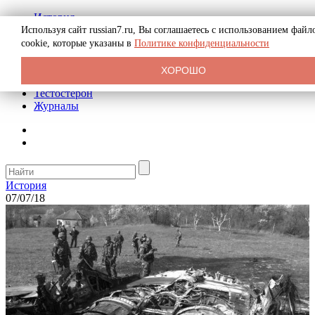
История
Биография
Используя сайт russian7.ru, Вы соглашаетесь с использованием файл
Криминал
cookie, которые указаны в
Политике конфиденциальности
Реклама на сайте
О сайте
ХОРОШО
Рекомендательные статьи
Тестостерон
Журналы
История
07/07/18