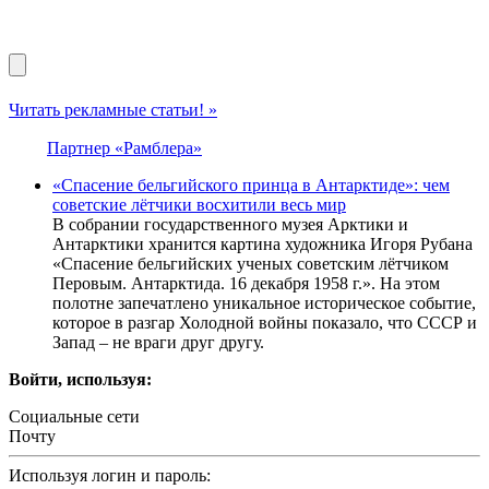
Читать рекламные статьи! »
Партнер «Рамблера»
«Спасение бельгийского принца в Антарктиде»: чем
советские лётчики восхитили весь мир
В собрании государственного музея Арктики и
Антарктики хранится картина художника Игоря Рубана
«Спасение бельгийских ученых советским лётчиком
Перовым. Антарктида. 16 декабря 1958 г.». На этом
полотне запечатлено уникальное историческое событие,
которое в разгар Холодной войны показало, что СССР и
Запад – не враги друг другу.
Войти, используя:
Социальные сети
Почту
Используя логин и пароль: