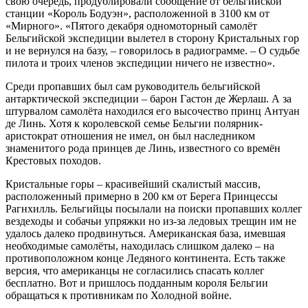
свою очередь, продублировали сообщение от бельгийской
станции «Король Бодуэн», расположенной в 3100 км от
«Мирного». «Пятого декабря одномоторный самолёт
Бельгийской экспедиции вылетел в сторону Кристальных гор
и не вернулся на базу, – говорилось в радиограмме. – О судьбе
пилота и троих членов экспедиции ничего не известно».
Среди пропавших был сам руководитель бельгийской
антарктической экспедиции – барон Гастон де Жерлаш. А за
штурвалом самолёта находился его высочество принц Антуан
де Линь. Хотя к королевской семье Бельгии полярник-
аристократ отношения не имел, он был наследником
знаменитого рода принцев де Линь, известного со времён
Крестовых походов.
Кристальные горы – красивейший скалистый массив,
расположенный примерно в 200 км от Берега Принцессы
Рагнхилль. Бельгийцы посылали на поиски пропавших коллег
вездеходы и собачьи упряжки но из-за ледовых трещин им не
удалось далеко продвинуться. Американская база, имевшая
необходимые самолёты, находилась слишком далеко – на
противоположном конце Ледяного континента. Есть также
версия, что американцы не согласились спасать коллег
бесплатно. Вот и пришлось подданным короля Бельгии
обращаться к противникам по Холодной войне.