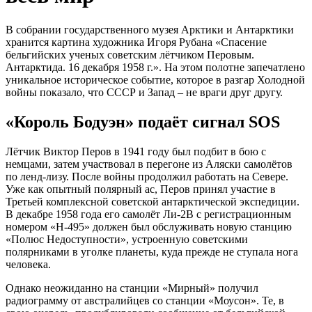
В собрании государственного музея Арктики и Антарктики
хранится картина художника Игоря Рубана «Спасение
бельгийских ученых советским лётчиком Перовым.
Антарктида. 16 декабря 1958 г.». На этом полотне запечатлено
уникальное историческое событие, которое в разгар Холодной
войны показало, что СССР и Запад – не враги друг другу.
«Король Бодуэн» подаёт сигнал SOS
Лётчик Виктор Перов в 1941 году был подбит в бою с
немцами, затем участвовал в перегоне из Аляски самолётов
по ленд-лизу. После войны продолжил работать на Севере.
Уже как опытный полярный ас, Перов принял участие в
Третьей комплексной советской антарктической экспедиции.
В декабре 1958 года его самолёт Ли-2В с регистрационным
номером «Н-495» должен был обслуживать новую станцию
«Полюс Недоступности», устроенную советскими
полярниками в уголке планеты, куда прежде не ступала нога
человека.
Однако неожиданно на станции «Мирный» получил
радиограмму от австралийцев со станции «Моусон». Те, в