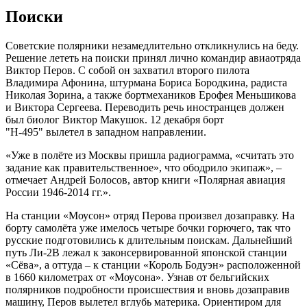
Поиски
Советские полярники незамедлительно откликнулись на беду.
Решение лететь на поиски принял лично командир авиаотряда
Виктор Перов. С собой он захватил второго пилота
Владимира Афонина, штурмана Бориса Бородкина, радиста
Николая Зорина, а также бортмехаников Ерофея Меньшикова
и Виктора Сергеева. Переводить речь иностранцев должен
был биолог Виктор Макушок. 12 декабря борт
"Н-495" вылетел в западном направлении.
«Уже в полёте из Москвы пришла радиограмма, «считать это
задание как правительственное», что ободрило экипаж», –
отмечает Андрей Болосов, автор книги «Полярная авиация
России 1946-2014 гг.».
На станции «Моусон» отряд Перова произвел дозаправку. На
борту самолёта уже имелось четыре бочки горючего, так что
русские подготовились к длительным поискам. Дальнейший
путь Ли-2В лежал к законсервированной японской станции
«Сёва», а оттуда – к станции «Король Бодуэн» расположенной
в 1660 километрах от «Моусона». Узнав от бельгийских
полярников подробности происшествия и вновь дозаправив
машину, Перов вылетел вглубь материка. Ориентиром для