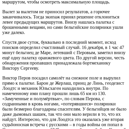
маршрутом, чтобы осмотреть максимальную площадь.
Вылет за вылетом не приносил результатов, а горючее
заканчивалось. Тогда экипаж принял решение отклониться
левее предыдущих маршрутов. Внизу нашлась палатка с
брошенными вещами, но сами бельгийские полярники ушли
уже далеко.
Спустя двое суток, буквально в последний момент, исход
поисков определил счастливый случай. 16 декабря, в 1 час 47
минут бельгиец де Маре, летевший с Перовым, заметил внизу
ещё одну палатку оранжевого цвета. По другой версии, честь
обнаружения пропавших принадлежала бортмеханику
Виктору Сергееву.
Виктор Перов посадил самолёт на снежное поле и вырулил
прямо к палатке. Барон де Жерлаш, принц де Линь, геодезист
Лоодтс и механик Юльсхаген находились внутри. По
намеченному ими плану прошли лишь 65 км из 130.
«Замученные и полумёртвые», по словам Перова, с
содранными в кровь ногами, «потерявшиеся» полярники
были безмерно благодарны спасителям. У бельгийцев не было
даже дымовых шашек, так что они мало верили в то, что их
найдут. Интересно, что для Лоодтса это оказалась уже вторая
судьбоносная встреча с русскими – в годы войны он попал в