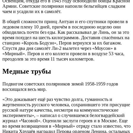
Освенцим, откуда его в 1945 году освободили бойцы Красной
Армии. Советские полярники напоили бельгийцев сладким
чаем и усадили их в самолёт.
В общей сложности принц Антуан и его спутники провели в
ледовом плену 10 дней, причём в последнюю неделю они
обходились почти без еды. Как рассказывал де Линь, он за это
время похудел на шесть килограммов. Доставив спасённых на
станцию «Король Бодуэн», Перов вернулся за их багажом.
Спустя два дня самолёт Ли-2 вылетел через «Моусон» в
«Мирный». Перов и его коллеги провели в воздухе 53 часа,
преодолев за это время 11 тысяч километров.
Медные трубы
Подвигом советских полярников зимой 1958-1959 годов
восхищался весь мир.
«Это доказывает ещё раз чувство долга, гуманность и
жертвенность русского человека, сохранившего эти присущие
русской натуре качества, несмотря на коммунистические
эксперименты», – написал о случившемся белогвардейский
журнал «Часовой». Оценили заслуги героев и в Москве. Еще
во время возвращения в «Мирный» отряду стало известно, что
Никита Хрущёв наградил Перова орденом Ленина, остальных