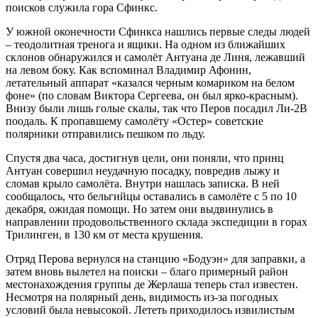
поисков служила гора Сфинкс.
У южной оконечности Сфинкса нашлись первые следы людей
– теодолитная тренога и ящики. На одном из ближайших
склонов обнаружился и самолёт Антуана де Линя, лежавший
на левом боку. Как вспоминал Владимир Афонин,
летательный аппарат «казался черным комариком на белом
фоне» (по словам Виктора Сергеева, он был ярко-красным).
Внизу были лишь голые скалы, так что Перов посадил Ли-2В
поодаль. К пропавшему самолёту «Остер» советские
полярники отправились пешком по льду.
Спустя два часа, достигнув цели, они поняли, что принц
Антуан совершил неудачную посадку, повредив лыжу и
сломав крыло самолёта. Внутри нашлась записка. В ней
сообщалось, что бельгийцы оставались в самолёте с 5 по 10
декабря, ожидая помощи. Но затем они выдвинулись в
направлении продовольственного склада экспедиции в горах
Трилинген, в 130 км от места крушения.
Отряд Перова вернулся на станцию «Бодуэн» для заправки, а
затем вновь вылетел на поиски – благо примерный район
местонахождения группы де Жерлаша теперь стал известен.
Несмотря на полярный день, видимость из-за погодных
условий была невысокой. Лететь приходилось извилистым