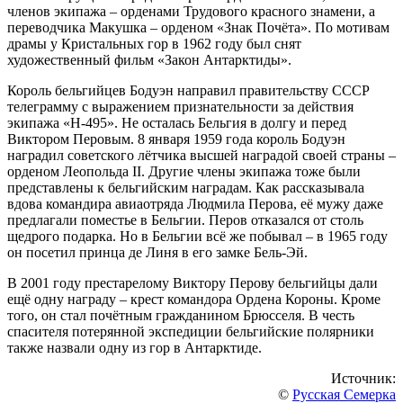
членов экипажа – орденами Трудового красного знамени, а
переводчика Макушка – орденом «Знак Почёта». По мотивам
драмы у Кристальных гор в 1962 году был снят
художественный фильм «Закон Антарктиды».
Король бельгийцев Бодуэн направил правительству СССР
телеграмму с выражением признательности за действия
экипажа «Н-495». Не осталась Бельгия в долгу и перед
Виктором Перовым. 8 января 1959 года король Бодуэн
наградил советского лётчика высшей наградой своей страны –
орденом Леопольда II. Другие члены экипажа тоже были
представлены к бельгийским наградам. Как рассказывала
вдова командира авиаотряда Людмила Перова, её мужу даже
предлагали поместье в Бельгии. Перов отказался от столь
щедрого подарка. Но в Бельгии всё же побывал – в 1965 году
он посетил принца де Линя в его замке Бель-Эй.
В 2001 году престарелому Виктору Перову бельгийцы дали
ещё одну награду – крест командора Ордена Короны. Кроме
того, он стал почётным гражданином Брюсселя. В честь
спасителя потерянной экспедиции бельгийские полярники
также назвали одну из гор в Антарктиде.
Источник:
©
Русская Семерка