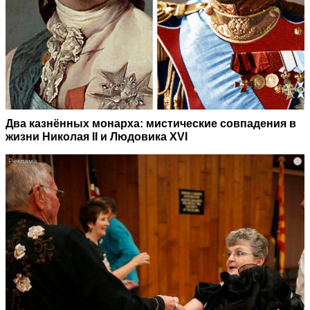
Два казнённых монарха: мистические совпадения в
жизни Николая II и Людовика XVI
i