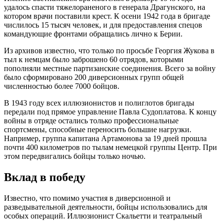
удалось спасти тяжелораненого в генерала Драгунского, на
котором врачи поставили крест. К осени 1942 года в бригаде
числилось 15 тысяч человек, и для предоставления спецов
командующие фронтами обращались лично к Берии.
Из архивов известно, что только по просьбе Георгия Жукова в
тыл к немцам было заброшено 60 отрядов, которыми
пополняли местные партизанские соединения. Всего за войну
было сформировано 200 диверсионных групп общей
численностью более 7000 бойцов.
В 1943 году всех иллюзионистов и полиглотов бригады
передали под прямое управление Павла Судоплатова. К концу
войны в отряде остались только профессиональные
спортсмены, способные переносить большие нагрузки.
Например, группа капитана Артамонова за 19 дней прошла
почти 400 километров по тылам немецкой группы Центр. При
этом передвигались бойцы только ночью.
Вклад в победу
Известно, что помимо участия в диверсионной и
разведывательной деятельности, бойцы использовались для
особых операций. Иллюзионист Скальетти и театральный