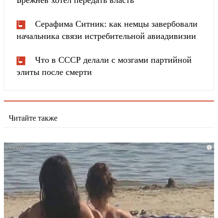
Брежнев хотел передать власть
Серафима Ситник: как немцы завербовали
начальника связи истребительной авиадивизии
Что в СССР делали с мозгами партийной
элиты после смерти
Читайте также
i