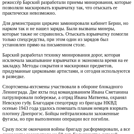
режиссёр Барский разработали приемы минирования, которые
позволяли маскировать взрывчатку так, что отыскать ее
практически невозможно.
Для демонстрации циркачи заминировали кабинет Берии, но
нарком так и не нашел заряды. Были вызваны минеры,
которые также не справились. Отыскать взрывчатку помогли
только спецсредства, при этом один из зарядов был
установлен прямо на письменном столе.
Барский разработал технику минирования дорог, которая
исключала закапывание взрывчатки и экономила время на ее
закладку. Методы сокрытия и маскировки предметов,
придуманные цирковыми артистами, и сегодня используются
в разведке.
Спортсмены-яхтсмены участвовали в обороне блокадного
Ленинграда. Две яхты под командованием Ивана Сметанина
патрулировали побережье, а отряд Ивана Матвеева, охранял
Невскую губу. Благодаря спецотряду из бригады НКВД
осенью 1943 года удалось помешать планам немцев взорвать
плотину Днепрогэс. Бойцы нейтрализовали заложенные
фугасы, но при выполнении операции все погибли.
Сразу после окончания войны бригаду расформировали, а все