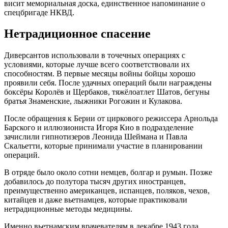
висит мемориальная доска, единственное напоминание о
спецбригаде НКВД.
Нетрадиционное спасение
Диверсантов использовали в точечных операциях с
условиями, которые лучше всего соответствовали их
способностям. В первые месяцы войны бойцы хорошо
проявили себя. После удачных операций были награждены
боксёры Королёв и Щербаков, тяжёлоатлет Шатов, бегуны
братья Знаменские, лыжники Рогожин и Кулакова.
После обращения к Берии от циркового режиссера Арнольда
Барского и иллюзиониста Игоря Кио в подразделение
зачислили гипнотизеров Леонида Шеймана и Павла
Скальетти, которые принимали участие в планировании
операций.
В отряде было около сотни немцев, болгар и румын. Позже
добавилось до полутора тысяч других иностранцев,
преимущественно американцев, испанцев, поляков, чехов,
китайцев и даже вьетнамцев, которые практиковали
нетрадиционные методы медицины.
Именно вьетнамским врачевателям в декабре 1943 года