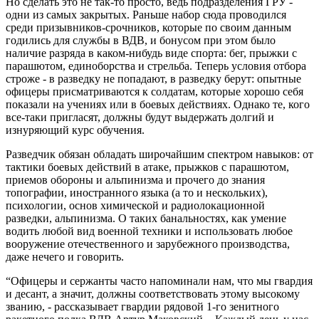
Но сделать это не так-то просто, ведь подразделения ГРУ -
одни из самых закрытых. Раньше набор сюда проводился
среди призывников-срочников, которые по своим данным
годились для службы в ВДВ, и бонусом при этом было
наличие разряда в каком-нибудь виде спорта: бег, прыжки с
парашютом, единоборства и стрельба. Теперь условия отбора
строже - в разведку не попадают, в разведку берут: опытные
офицеры присматриваются к солдатам, которые хорошо себя
показали на учениях или в боевых действиях. Однако те, кого
все-таки пригласят, должны будут выдержать долгий и
изнуряющий курс обучения.
Разведчик обязан обладать широчайшим спектром навыков: от
тактики боевых действий в атаке, прыжков с парашютом,
приемов обороны и альпинизма и прочего до знания
топографии, иностранного языка (а то и нескольких),
психологии, основ химической и радиолокационной
разведки, альпинизма. О таких банальностях, как умение
водить любой вид военной техники и использовать любое
вооружение отечественного и зарубежного производства,
даже нечего и говорить.
“Офицеры и сержанты часто напоминали нам, что мы гвардия
и десант, а значит, должны соответствовать этому высокому
званию, - рассказывает гвардии рядовой 1-го зенитного