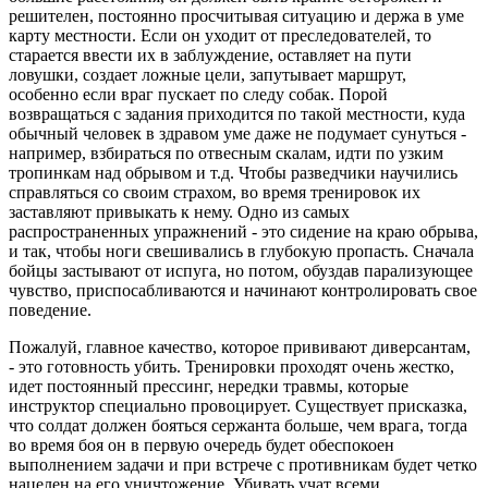
решителен, постоянно просчитывая ситуацию и держа в уме
карту местности. Если он уходит от преследователей, то
старается ввести их в заблуждение, оставляет на пути
ловушки, создает ложные цели, запутывает маршрут,
особенно если враг пускает по следу собак. Порой
возвращаться с задания приходится по такой местности, куда
обычный человек в здравом уме даже не подумает сунуться -
например, взбираться по отвесным скалам, идти по узким
тропинкам над обрывом и т.д. Чтобы разведчики научились
справляться со своим страхом, во время тренировок их
заставляют привыкать к нему. Одно из самых
распространенных упражнений - это сидение на краю обрыва,
и так, чтобы ноги свешивались в глубокую пропасть. Сначала
бойцы застывают от испуга, но потом, обуздав парализующее
чувство, приспосабливаются и начинают контролировать свое
поведение.
Пожалуй, главное качество, которое прививают диверсантам,
- это готовность убить. Тренировки проходят очень жестко,
идет постоянный прессинг, нередки травмы, которые
инструктор специально провоцирует. Существует присказка,
что солдат должен бояться сержанта больше, чем врага, тогда
во время боя он в первую очередь будет обеспокоен
выполнением задачи и при встрече с противникам будет четко
нацелен на его уничтожение. Убивать учат всеми