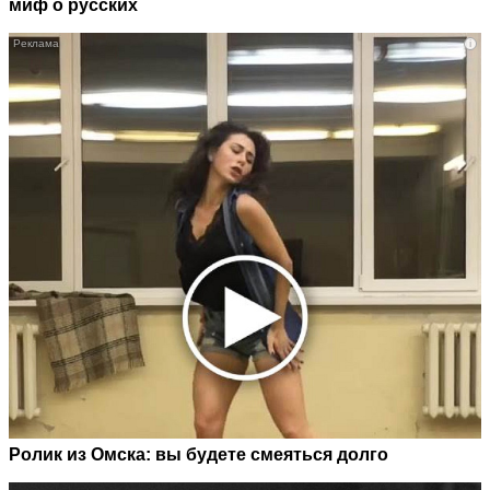
миф о русских
i
Ролик из Омска: вы будете смеяться долго