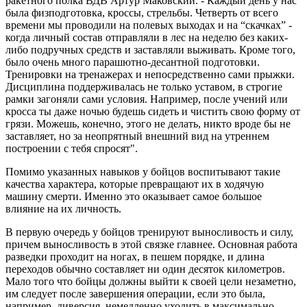
ракетного полка ВДВ Артур Маковский. - Каждый день у нас
была физподготовка, кроссы, стрельбы. Четверть от всего
времени мы проводили на полевых выходах и на “скачках” -
когда личный состав отправляли в лес на неделю без каких-
либо подручных средств и заставляли выживать. Кроме того,
было очень много парашютно-десантной подготовки.
Тренировки на тренажерах и непосредственно сами прыжки.
Дисциплина поддерживалась не только уставом, в строгие
рамки загоняли сами условия. Например, после учений или
кросса ты даже ночью будешь сидеть и чистить свою форму от
грязи. Можешь, конечно, этого не делать, никто вроде бы не
заставляет, но за неопрятный внешний вид на утреннем
построении с тебя спросят".
Помимо указанных навыков у бойцов воспитывают такие
качества характера, которые превращают их в ходячую
машину смерти. Именно это оказывает самое большое
влияние на их личность.
В первую очередь у бойцов тренируют выносливость и силу,
причем выносливость в этой связке главнее. Основная работа
разведки проходит на ногах, в пешем порядке, и длина
переходов обычно составляет ни один десяток километров.
Мало того что бойцы должны выйти к своей цели незаметно,
им следует после завершения операции, если это была,
например, диверсия, немедленно уходить в максимально