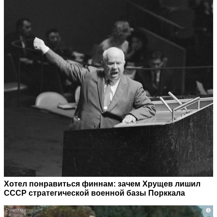
Хотел понравиться финнам: зачем Хрущев лишил
СССР стратегической военной базы Порккала
i