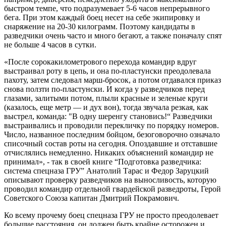
быстром темпе, что подразумевает 5-6 часов непрерывного
бега. При этом каждый боец несет на себе экипировку и
снаряжение на 20-30 килограмм. Поэтому кандидаты в
разведчики очень часто и много бегают, а также поначалу спят
не больше 4 часов в сутки.
«После сорокакилометрового перехода командир вдруг
выстраивал роту в цепь, и она по-пластунски преодолевала
пахоту, затем следовал марш-бросок, а потом отдавался приказ
снова ползти по-пластунски. И когда у разведчиков перед
глазами, залитыми потом, плыли красные и зеленые круги
(казалось, еще метр — и дух вон), тогда звучала резкая, как
выстрел, команда: "В одну шеренгу становись!“ Разведчики
выстраивались и проводили перекличку по порядку номеров.
Число, названное последним бойцом, безоговорочно означало
списочный состав роты на сегодня. Опоздавшие и отставшие
отчислялись немедленно. Никаких объяснений командир не
принимал», - так в своей книге “Подготовка разведчика:
система спецназа ГРУ” Анатолий Тарас и Федор Заруцкий
описывают проверку разведчиков на выносливость, которую
проводил командир отдельной гвардейской разведроты, Герой
Советского Союза капитан Дмитрий Покрамович.
Ко всему прочему боец спецназа ГРУ не просто преодолевает
большие расстояния, он должен быть крайне осторожен и