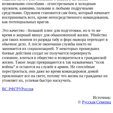
возможными способами - огнестрельным и холодным
оружием, камнями, палками и любыми подручными
средствами. Оружием становится сам боец, который начинает
воспринимать всех, кроме непосредственного командования,
как потенциальных врагов.
Это качество - большой плюс для подготовки, но в то же
время и жирный минус для обыкновенной жизни. Убийство
для таких воинов из разряда табу и форс-мажора переходит в
обычное дело. А после окончания службы никто не
занимается их социализацией. У некоторых прошедших
боевые действия солдат не получается перевернуть
сознание, влиться в общество и возвратиться к гражданской
жизни. Такие люди превращаются в так называемых “псов
войны” и остаются на службе в армии. Не способные
перестроиться, они даже во время командировок домой
проклинают все на свете, потому что жизнь на гражданке их
утомляет их, успевая быстро наскучить.
ВС РФ
ГРУ
Россия
Источник:
©
Русская Семерка