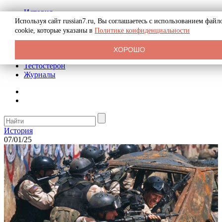
История
Биография
Используя сайт russian7.ru, Вы соглашаетесь с использованием файл
Криминал
cookie, которые указаны в
Политике конфиденциальности
Реклама на сайте
О сайте
ХОРОШО
Рекомендательные статьи
Тестостерон
Журналы
История
07/01/25