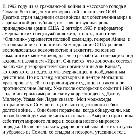
В 1992 году из-за гражданской войны и массового голода в
Сомали был введен миротворческий контингент ООН.
Десятки стран выделили свои войска для обеспечения мира в
африканской республике, но главенствующая роль
принадлежала армии США. 2 октября 1993 г. информатор
американских спецслужб доложил, что в здании отеля
«Олимпик» укрывается полевой командир, генерал Айдид, и
его ближайшие сторонники. Командование США решило
воспользоваться возможностью и захватить основных
сомалийских мятежников, для чего разработало операцию под
кодовым названием «Ирен». Считается, что доносчик состоял
на службе у террористической организации Аль-Каида*,
которая хотела подтолкнуть американцев к необдуманным
действиям. По их плану, миротворцы в центре Могадишо
«разворошат улей» и спровоцируют суданцев на активное
противостояние Западу.
Уже после октябрьских событий 1993
года в
интервью американскому корреспонденту, Джону
Миллеру, Усама бен Ладен сказал: «Мои моджахеды
отправились в Сомали и тщательно подготовили себя к
долгой войне… Они были поражены, когда обнаружили, как
низок боевой дух американских солдат. …Америка присвоила
себе титул мирового лидера и хозяина нового мирового
порядка. После нескольких ударов она забыла об этих титулах
и убралась из Сомали со стыдом и позором, утаскивая тела