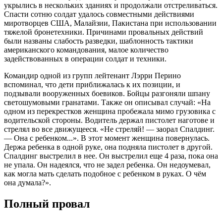
укрылись в нескольких зданиях и продолжали отстреливаться.
Спасти сотню солдат удалось совместными действиями
миротворцев США, Малайзии, Пакистана при использовании
тяжелой бронетехники. Причинами провальных действий
были названы слабость разведки, шаблонность тактики
американского командования, малое количество
задействованных в операции солдат и техники.
Командир одной из групп лейтенант Лэрри Перино
вспоминал, что дети приближалась к их позиции, и
подзывали вооруженных боевиков. Бойцы разгоняли шпану
светошумовыми гранатами. Также он описывал случай: «На
одном из перекрестков женщина пробежала мимо грузовика с
водительской стороны. Водитель держал пистолет наготове и
стрелял во все движущееся. «Не стреляй! — заорал Спалдинг.
— Она с ребенком...». В этот момент женщина повернулась.
Держа ребенка в одной руке, она подняла пистолет в другой.
Спалдинг выстрелил в нее. Он выстрелил еще 4 раза, пока она
не упала. Он надеялся, что не задел ребенка. Он недоумевал,
как могла мать сделать подобное с ребенком в руках. О чём
она думала?».
Полный провал