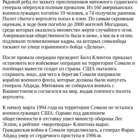
Рядовой рейд по захвату приспешников мятежного суданского
генерала обернулся полным провалом. Из 160 американских
военнослужащих погибло 19 человек, а 74 получили ранения.
Пилот сбитого вертолета попал в плен. По самым скромным
оценкам, в ходе боев погибло до 2000 жителей Могадишо,
среди которых оказалось множество жертв случайного огня.
Американская общественность была в шоке, а масла в огонь
подливали телевизионные кадры, на которых сомалийцы
таскают по улице израненного бойца «Дельты».
После провала операции президент Билл Клинтон приказал
остановить все войсковые операции на территории Сомали и
пообещал вывести солдат из страны. США пытались
сохранить лицо, для чего к берегам Сомали направили
корабли военного флота, которые должны были напугать
генерала Айдида. Мятежник не собирался воевать с
Вашингтоном и согласился на мир, выдав пленного пилота
вертолета.
К началу марта 1994 года на территории Сомали не осталось
военнослужащих США. Однако под давлением
общественности в отставку ушел министр обороны Лес
Эспин, а рейтинг «миротворца» Клинтона вырос.
Гражданская война в Сомали продолжилась, а генерал Фарах
Айдид умер от сердечного приступа в 1996-м.