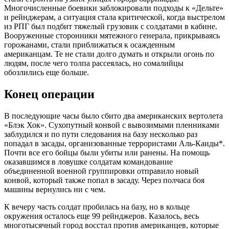
Многочисленные боевики заблокировали подходы к «Дельте»
и рейнджерам, а ситуация стала критической, когда выстрелом
из РПГ был подбит тяжелый грузовик с солдатами в кабине.
Вооруженные сторонники мятежного генерала, прикрываясь
горожанами, стали приближаться к осажденным
американцам. Те не стали долго думать и открыли огонь по
людям, после чего толпа рассеялась, но сомалийцы
обозлились еще больше.
Конец операции
В последующие часы было сбито два американских вертолета
«Блэк Хок». Сухопутный конвой с вывозимыми пленниками
заблудился и по пути следования на базу несколько раз
попадал в засады, организованные террористами Аль-Каиды*.
Почти все его бойцы были убиты или ранены. На помощь
оказавшимся в ловушке солдатам командование
объединенной военной группировки отправило новый
конвой, который также попал в засаду. Через полчаса боя
машины вернулись ни с чем.
К вечеру часть солдат пробилась на базу, но в кольце
окружения осталось еще 99 рейнджеров. Казалось, весь
многотысячный город восстал против американцев, которые