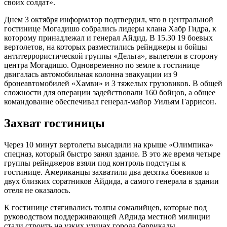
своих солдат».
Днем 3 октября информатор подтвердил, что в центральной
гостинице Могадишо собрались лидеры клана Хабр Гидра, к
которому принадлежал и генерал Айдид. В 15.30 19 боевых
вертолетов, на которых разместились рейнджеры и бойцы
антитеррористической группы «Дельта», вылетели в сторону
центра Могадишо. Одновременно по земле к гостинице
двигалась автомобильная колонна эвакуации из 9
бронеавтомобилей «Хамви» и 3 тяжелых грузовиков. В общей
сложности для операции задействовали 160 бойцов, а общее
командование обеспечивал генерал-майор Уильям Гаррисон.
Захват гостиницы
Через 10 минут вертолеты высадили на крыше «Олимпика»
спецназ, который быстро занял здание. В это же время четыре
группы рейнджеров взяли под контроль подступы к
гостинице. Американцы захватили два десятка боевиков и
двух близких соратников Айдида, а самого генерала в здании
отеля не оказалось.
К гостинице стягивались толпы сомалийцев, которые под
руководством поддерживающей Айдида местной милиции
стали строить на узких улицах города баррикады.