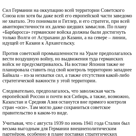
Сил Германии на оккупацию всей территории Советского
Союза или хотя бы даже всей его европейской части заведомо
не хватало. Это понимали и Гитлер, и его стратеги, при всей
авантюристичности их далеко шедших замыслов. По плану
«Барбаросса» германские войска должны были достигнуть
только Волги от Астрахани до Казани, а на севере – линии,
идущей от Казани к Архангельску.
Против советской промышленности на Урале предполагалось
вести воздушную войну, но выдвижения туда германских
войск не предусматривалось. На востоке Япония также не
планировала ставить под свой контроль территорию западнее
Байкала – из-за нехватки сил, а также отсутствия какой-либо
стратегической важности у этой территории.
Следовательно, предполагалось, что заволжская часть
европейской России и почти вся Сибирь, а также, возможно,
Казахстан и Средняя Азия останутся вне прямого контроля
стран «оси». Там могло даже сохраниться советское
правительство в каком-то виде.
Учитывая, что с августа 1939 по июнь 1941 года Сталин был
весьма выгодным для Германии внешнеполитическим
партнёром, особенно в плане поставки стратегических