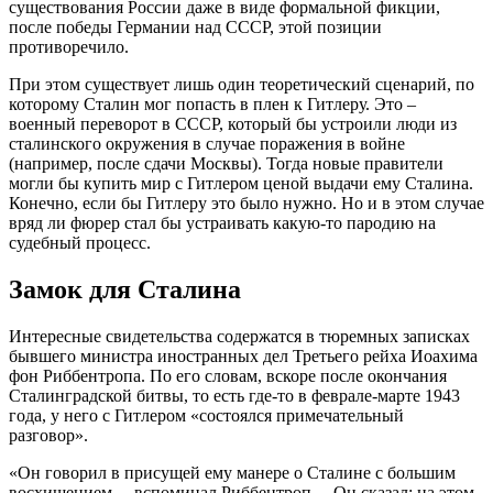
существования России даже в виде формальной фикции,
после победы Германии над СССР, этой позиции
противоречило.
При этом существует лишь один теоретический сценарий, по
которому Сталин мог попасть в плен к Гитлеру. Это –
военный переворот в СССР, который бы устроили люди из
сталинского окружения в случае поражения в войне
(например, после сдачи Москвы). Тогда новые правители
могли бы купить мир с Гитлером ценой выдачи ему Сталина.
Конечно, если бы Гитлеру это было нужно. Но и в этом случае
вряд ли фюрер стал бы устраивать какую-то пародию на
судебный процесс.
Замок для Сталина
Интересные свидетельства содержатся в тюремных записках
бывшего министра иностранных дел Третьего рейха Иоахима
фон Риббентропа. По его словам, вскоре после окончания
Сталинградской битвы, то есть где-то в феврале-марте 1943
года, у него с Гитлером «состоялся примечательный
разговор».
«Он говорил в присущей ему манере о Сталине с большим
восхищением, – вспоминал Риббентроп. – Он сказал: на этом