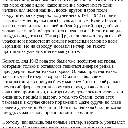
примере снова видно, какое значение может иметь один
человек для целой нации. Любой другой народ после
сокрушительных ударов, полученных в 1941-1942 гг., вне
всякого сомнения, оказался бы сломленным. Если с Россией
этого не случилось, то своей победой русский народ обязан
только железной твёрдости этого человека… Если тот когда-
нибудь попадёт в его [Гитлера] руки, он окажет ему всё своё
уважение и предоставит самый прекрасный замок во всей
Германии. Но на свободу, добавил Гитлер, он такого
противника уже никогда не выпустит».
Конечно, для 1943 года это были уже несбыточные грёзы,
которыми только и оставалось тешиться лидерам рейха в
преддверии окончательного краха. Однако примечательно
здесь то, что Гитлер говорил о Сталине с большим
восхищением «в присущей ему манере». То есть ещё раньше
немецкий фюрер оценил советского вождя как самого
сильного противника, с которым ему довелось встретиться, и,
очевидно, пришёл к выводу о том, что Сталин останется
таковым и в случае своего поражения. Даже будучи во главе
сильно урезанной России от Волги до Байкала Сталин когда-
нибудь сможет снова противостоять Германии.
Поэтому чем дальше, тем больше Гитлер, вероятно, убеждался
в том, что Сталина ему необходимо нейтрализовать как