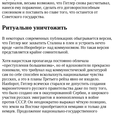
материалов, весьма возможно, что Гитлер снова рассчитывал,
нанеся ему поражение, сделать его договороспособным
союзником и поставить во главе того, что останется от
Советского государства.
Ритуально уничтожить
В некоторых современных публикациях обыгрывается версия,
что Гитлер мог захватить Сталина в плен и устроить нечто
вроде «анти-Нюрнберга» над коммунизмом. Но такая версия
представляется крайне сомнительной.
Хотя нацистская пропаганда постоянно обличала
«преступления большевизма», но её вдохновители прекрасно
понимали, что трибунал над коммунистической диктатурой
сам по себе способен всколыхнуть национальные чувства
русских, а это в планы Третьего рейха явно не входило.
Наоборот, Гитлер всячески старался не допустить создания
марионеточного русского правительства даже по типу того,
что было создано им в оккупированной Сербии, и широкого
участия русских эмигрантов и военнопленных в войне
против СССР. Он неоднократно выражал чёткую позицию,
что земли на Востоке приобретаются немцами и только для
немцев. Продолжение национально-государственного