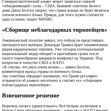
Североатлантический альянс может лишиться главной
«объединяющей» силы – США. Бывший советник Белого
дома Джон Болтон уверен, что страна вскоре не будет являться
членом военного блока. Правда, для этого нужно соблюсти
одно условие, пишет MSNBC.
«Сборище неблагодарных европейцев»
Американский политик заявил, что победа на предстоящих
президентских выборах Дональда Трампа будет ознаменована
рядом кардинальных перемен. Уже сегодня потенциальный
национальный лидер обещает в кратчайшие сроки после
своего переизбрания завершить конфликт на Украине. Под
вопросом и членство США в НАТО.
«Я считаю, что риск очень велик», – заявил Болтон,
комментируя выход страны из военного блока.
Экс-советник обращает внимание, что Трамп регулярно
отзывается об альянсе негативно и считает его «сборищем
неблагодарных европейцев».
Взвешенное решение
Впрочем, ничего удивительного. Всё больше политиков в
Новом Свете обращают внимание – членство в НАТО мешает