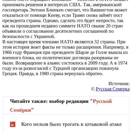
принимать решения в интересах США. Так, американский
госсекретарь Энтони Блинкен считает, что Вашингтон может
отказаться от помощи Киеву, если Трамп снова займёт пост
президента страны. Однако, сделать это будет непросто, так
как на прошедшем недавно саммите НАТО свыше 20 стран
объявили о согласовании десятилетних соглашений по
безопасности с Украиной.
В настоящее время членами НАТО являются 32 страны. При
этом история знает факты не только расширения. Например, в
1966 году Франция при президенте Шарле де Голле вышла из
военного блока, но политические договора разорваны не
были. Возвращение в альянс состоялось в 2009 году. А в 1974
году из-за разногласий с Турцией организацию покинула
Греция. Правда, в 1980 страна вернулась обратно.
Источник:
©
Русская Семерка
Читайте также: выбор редакции "
Русской
Cемёрки
"
Кого нельзя было трогать в штыковой атаке