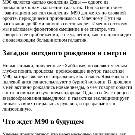
M90 является частью скопления Девы — одного из
ближайших к нам скоплений галактик. Под воздействием
гравитационных сил скопления, M90 движется по сложной
орбите, периодически приближаясь к Млечному Пути на
расстояние до 60 миллионов световых лет. Именно поэтому
мы наблюдаем фиолетовое смещение в ее спектре, что
говорит о ее приближении, а не удалении, как это происходит
с подавляющим большинством галактик.
Загадки звездного рождения и смерти
Новые снимки, полученные «Хабблом», позволяют ученым
глубже понять процессы, происходящие внутри галактики
M90, которая является спиральной, как и наша. Яркое ядро и
пылевой диск свидетельствуют о бурной истории. В прошлом
в ней активно рождались новые звезды, о чем говорят области
с интенсивным излучением водорода. Однако сейчас процесс
звездообразования замедлился, и галактика эволюционирует,
лишаясь своих спиральных рукавов, и превращается в
линзовидную.
Что ждет M90 в будущем
Ученые предполагают, что через несколько миллиардов лет