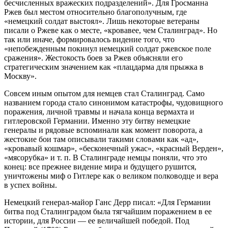
бесчисленных вражеских подразделений». Для Гросманна
Ржев был местом относительно благополучным, где
«немецкий солдат выстоял». Лишь некоторые ветераны
писали о Ржеве как о месте, «кровавее, чем Сталинград». Но
так или иначе, формировалось видение того, что
«непобежденным покинул немецкий солдат ржевское поле
сражения». Жестокость боев за Ржев объясняли его
стратегическим значением как «плацдарма для прыжка в
Москву».
Совсем иным опытом для немцев стал Сталинград. Само
названием города стало синонимом катастрофы, чудовищного
поражения, личной травмы и начала конца вермахта и
гитлеровской Германии. Именно эту битву немецкие
генералы и рядовые вспоминали как момент поворота, а
жестокие бои там описывали такими словами как «ад»,
«кровавый кошмар», «бесконечный ужас», «красный Верден»,
«мясорубка» и т. п. В Сталинграде немцы поняли, что это
конец: все прежнее видение мира и будущего рушится,
уничтожены миф о Гитлере как о великом полководце и вера
в успех войны.
Немецкий генерал-майор Ганс Дерр писал: «Для Германии
битва под Сталинградом была тягчайшим поражением в ее
истории, для России — ее величайшей победой. Под