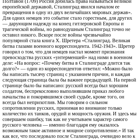
Полтавой (1709) Россия добилась права называться великой
европейской державой, Сталинград явился началом ее
превращения в одну из двух величайших мировых держав».
Для одних немцев это событие стало горестным, для других
— дарующим надежду на конец гитлеровской Европы и
трагической войны, но равнодушным Сталинград точно не
оставил никого. Вскоре после войны чрезвычайно
популярной стала книга Х. Шретера «Сталинград. Великая
битва глазами военного корреспондента. 1942-1943». Шретер
говорил о том, что для немцев настал момент признания
превосходства русских «унтерменшей» над ними в военном
деле: «На вопрос: «Почему битва в Сталинграде длится так
долго?» — один из корреспондентов ответил: «Можно было
бы написать тысячу страниц с указанием причин, и каждая
следующая страница была бы важнее предыдущей. На первой
странице было бы написано: русский всегда был хорошим
солдатом, беспрекословно выполнявшим приказ любого
начальства и покорявшимся своей судьбе, кроме того, он
всегда был неприхотлив. Мы говорим о сильном
сопротивлении русских, принимая во внимание только
количество их танков, орудий и мощность оружия. И здесь мы
совершаем ошибку, так как не учитываем характер самого
русского человека — именно благодаря ему оказалось
возможным такое активное и мощное сопротивление.» И так
как все, что последовало после Сталинграда, очевидно вело к