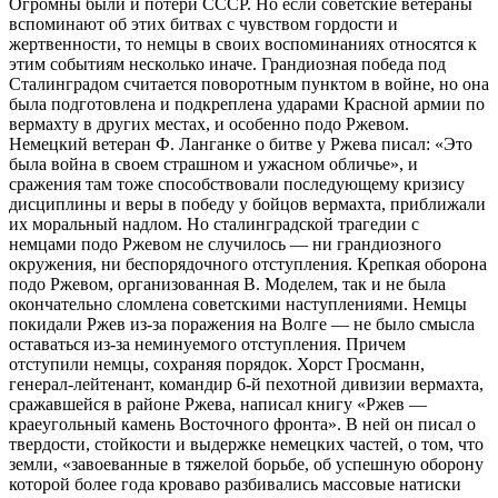
Огромны были и потери СССР. Но если советские ветераны
вспоминают об этих битвах с чувством гордости и
жертвенности, то немцы в своих воспоминаниях относятся к
этим событиям несколько иначе. Грандиозная победа под
Сталинградом считается поворотным пунктом в войне, но она
была подготовлена и подкреплена ударами Красной армии по
вермахту в других местах, и особенно подо Ржевом.
Немецкий ветеран Ф. Ланганке о битве у Ржева писал: «Это
была война в своем страшном и ужасном обличье», и
сражения там тоже способствовали последующему кризису
дисциплины и веры в победу у бойцов вермахта, приближали
их моральный надлом. Но сталинградской трагедии с
немцами подо Ржевом не случилось — ни грандиозного
окружения, ни беспорядочного отступления. Крепкая оборона
подо Ржевом, организованная В. Моделем, так и не была
окончательно сломлена советскими наступлениями. Немцы
покидали Ржев из-за поражения на Волге — не было смысла
оставаться из-за неминуемого отступления. Причем
отступили немцы, сохраняя порядок. Хорст Гросманн,
генерал-лейтенант, командир 6-й пехотной дивизии вермахта,
сражавшейся в районе Ржева, написал книгу «Ржев —
краеугольный камень Восточного фронта». В ней он писал о
твердости, стойкости и выдержке немецких частей, о том, что
земли, «завоеванные в тяжелой борьбе, об успешную оборону
которой более года кроваво разбивались массовые натиски