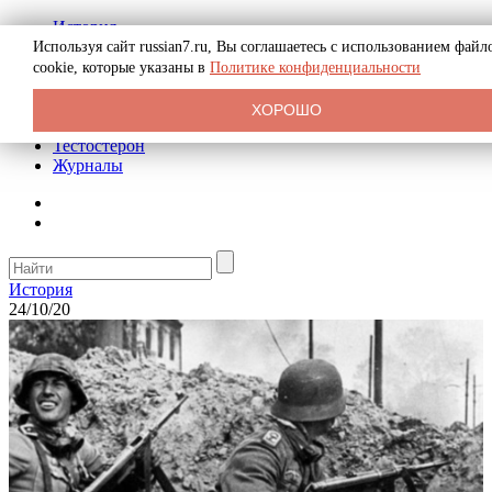
История
Биография
Используя сайт russian7.ru, Вы соглашаетесь с использованием файл
Криминал
cookie, которые указаны в
Политике конфиденциальности
Реклама на сайте
О сайте
ХОРОШО
Рекомендательные статьи
Тестостерон
Журналы
История
24/10/20